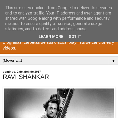
This site uses cookies from Google to deliver its services
DISCOS PARA EL
and to analyze traffic. Your IP address and user-agent are
shared with Google along with performance and security
RECUERDO
metrics to ensure quality of service, generate usage
statistics, and to detect and address abuse.
CANTANTES Y GRUPOS DE LOS AÑOS 1950 a 2022.
LEARN MORE
GOT IT
Biografías, carpetas de sus discos, play lists de canciones y
vídeos.
▼
domingo, 2 de abril de 2017
RAVI SHANKAR