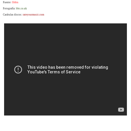
Fuente:
Orbis
Fotografía:
bbc.co.uk
Carátulas discos:
rateyourmusic.com