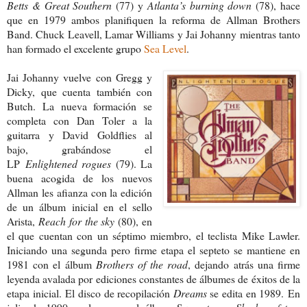
Betts & Great
Southern
(77) y
Atlan
ta’s burning down
(78), hace
que en 1979 ambos planifiquen la reforma de Allman Brothers
Band. Chuck Leavell, Lamar Williams y Jai Johanny mientras tanto
han formado el excelente grupo
Sea Level
.
Jai Johanny vuelve con Gregg y
Dicky, que cuenta también con
Butch. La nueva formación se
completa con Dan Toler a la
guitarra y David Goldflies al
bajo, grabándose el
LP
Enlightened rogues
(79). La
buena acogida de los nuevos
Allman les afianza con la edición
de un álbum inicial en el sello
Arista,
Reach for the sky
(80), en
el que cuentan con un séptimo miembro, el teclista Mike Lawler.
Iniciando una segunda pero firme etapa el septeto se mantiene en
1981 con el álbum
Brothers of the road
, dejando atrás una firme
leyenda avalada por ediciones constantes de álbumes de éxitos de la
etapa inicial.
El disco de recopilación
Dreams
se edita en 1989. En