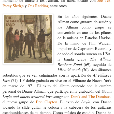
momento de unirse a los Allman. Jai había tocado con
Joe Tex
,
Percy Sledge
y
Otis Redding
entre otros.
En los años siguientes, Duane
Allman como guitarra de sesión y
los Allman como grupo se
convertirán en uno de los pilares
de la música en Estados Unidos.
De la mano de Phil Walden,
impulsor de Capricorn Records y
de todo el sonido sureño en USA,
la banda graba
The Allman
Brothers Band
(69), seguido de
Idlewild south
(70), dos álbumes
soberbios que se ven culminados con la aparición de
At Fillmore
East
(71), LP doble grabado en vivo en el Fillmore de Nueva York
en marzo de 1971. El éxito del álbum coincide con la cumbre
personal de Duane Allman, que participa en la grabación del álbum
Layla and others assorted love songs
con
Derek and The Dominos
,
el nuevo grupo de
Eric Clapton
. El éxito de
Layla
, con Duane
tocando la slide guitar, le coloca a la cabecera de los guitarras
estadounidenses de su tiempo. Como músico de estudio, Duane ha