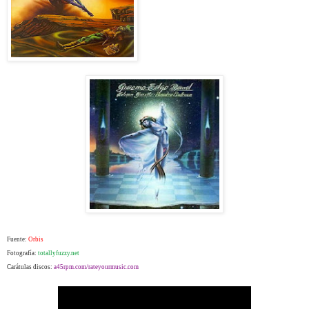
Fuente:
Orbis
Fotografía:
totallyfuzzy.net
Carátulas discos:
a45rpm.com/rateyourmusic.com