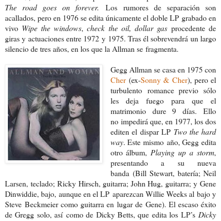
The road goes on forever.
Los
rumores de separación son
acallados, pe
ro en 1976 se edita únicamente el doble LP
grabado en
vivo
Wipe the windows
,
check the oil, dollar gas
proce
dente de
giras y actuaciones entre 1972
y 1975. Tras él sobrevendrá un largo
silen
cio de tres años, en los que la Allman se
fragmenta.
Gegg Allman se casa en 1975 con
Cher
(ex-
Sonny & Cher
), pero el
turbulento
romance previo sólo
les deja fuego para
que el
matrimonio dure 9 días. Ello
no
impedirá que, en 1977, los dos
editen el
dispar LP
Two the hard
way
. Este mismo
año, Gegg edita
otro álbum,
Playing up
a storm
,
presentando a su nueva
banda
(Bill Stewart, batería; Neil
Larsen, teclado;
Ricky Hirsch, guitarra; John Hug, guitarra;
y Gene
Dinwiddie, bajo, aunque en el LP
aparezcan Willie Weeks al bajo y
Steve
Beckmeier como guitarra en lugar de
Gene). El escaso éxito
de Gregg solo, así
como de Dicky Betts, que edita los LP’s
Dicky