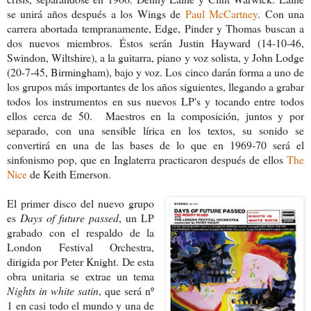
se unirá años después a los Wings de
Paul McCartney
. Con una
carrera abortada tempranamente, Edge, Pinder y Thomas buscan a
dos nuevos miembros. Éstos serán Justin Hayward (14-10-46,
Swindon, Wiltshire), a la guitarra, piano y voz solista, y John Lodge
(20-7-45, Birmingham), bajo y voz. Los cinco darán forma a uno de
los grupos más importantes de los años siguientes, llegando a grabar
todos los instrumentos en sus nuevos LP's y tocando entre todos
ellos cerca de 50. Maestros en la composición, juntos y por
separado, con una sensible lírica en los textos, su sonido se
convertirá en una de las bases de lo que en 1969-70 será el
sinfonismo pop, que en Inglaterra practicaron después de ellos
The
Nice
de Keith Emerson.
El primer disco del nuevo grupo
es
Days of future passed
, un LP
grabado con el respaldo de la
London Festival Orchestra,
dirigida por Peter Knight. De esta
obra unitaria se extrae un tema
Nights in white satin
, que será nº
1 en casi todo el mundo y una de