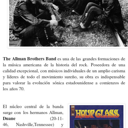
The Allman Brothers Band
es una de las
grandes formaciones de
la música ameri
cana de la historia del rock. Poseedora de
una
calidad excepcional, con músicos indi
viduales de un amplio carisma
y líderes de
todo el movimiento sureño, su obra es
indispensable
para valorar la evolución
sónica estadounidense a comienzos de
los
años 70.
El núcleo central de la banda
surge con
los hermanos Allman,
Duane
(20-11-
46,
Nashville,Tennessee) y