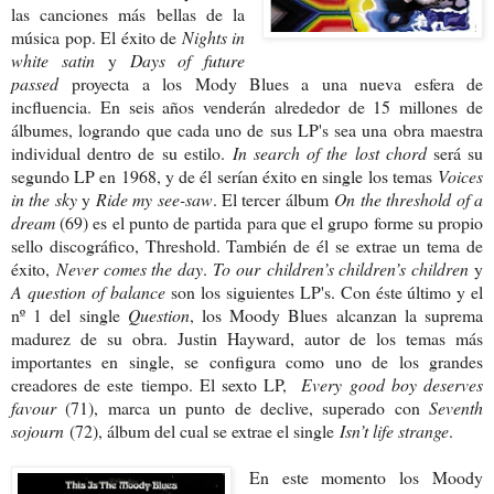
las canciones más bellas de la
música pop. El éxito de
Nights in
white satin
y
Days of future
passed
proyecta a los Mody Blues a una nueva esfera de
incfluencia. En seis años venderán alrededor de 15 millones de
álbumes, logrando que cada uno de sus LP's sea una obra maestra
individual dentro de su estilo.
In search of the lost chord
será su
segundo LP en 1968, y de él serían éxito en single los temas
Voices
in the sky
y
Ride my see-saw
. El tercer álbum
On the
threshold of a
dream
(69) es el punto de partida para que el grupo forme su propio
sello discográfico, Threshold. También de él se extrae un tema de
éxito,
Never comes the day
.
To our children’s children’s children
y
A question of balance
son los siguientes LP's. Con éste último y el
nº 1 del single
Question
, los Moody Blues alcanzan la suprema
madurez de su obra. Justin Hayward, autor de los temas más
importantes en single, se configura como uno de los grandes
creadores de este tiempo. El sexto LP,
Every good boy deserves
favour
(71), marca un punto de declive, superado con
Seventh
sojourn
(72), álbum del cual se extrae el single
Isn’t life strange
.
En este momento los Moody