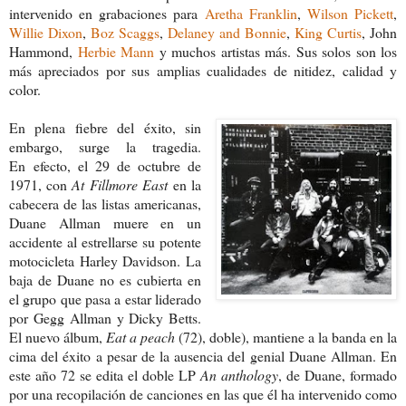
intervenido en grabaciones para
Aretha Franklin
,
Wilson Pickett
,
Willie Dixon
,
Boz Scaggs
,
Delaney and Bonnie
,
King Curtis
, John
Hammond,
Herbie Mann
y muchos artistas más. Sus solos son los
más apreciados por sus amplias cualidades de nitidez, calidad y
color.
En plena fiebre del éxito, sin
embargo, surge la tragedia.
En
efecto
, el 29 de octubre de
1971, con
At Fillmore East
en la
cabecera de las listas americanas,
Duane Allman muere en un
accidente al estrellarse su potente
motocicleta Harley Davidson. La
baja de Duane no es cubierta en
el grupo que pasa a estar liderado
por Gegg Allman y Dicky Betts.
El nuevo álbum,
Eat a peach
(72), doble), mantiene a la banda en la
cima del éxito a pesar de la ausencia del genial Duane Allman. En
este año 72 se edita el doble LP
An anthology
, de Duane, formado
por una recopilación de canciones en las que él ha intervenido como