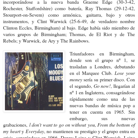
incorporándose a la nueva banda Graeme Edge (30-3-42,
Rochester, Staffordshire) como batería, Ray Thomas (29-12-42,
Stourport-on-Sevem) como armónica, guitarra, bajo y otros
instrumentos, y Clint Warwick (25-6-49, de verdadero nombre
Clinton Eccles, Birmingham) al bajo. Edge había sido miembro de
varios grupos de Birmingham; Thomas, de El Riot y de The
Rebels; y Warwick, de Ary y The Rainbows.
Triunfadores en Birmingham,
donde son el grupo nº 1, se
trasladan a Londres, debutando
en el Marquee Club.
Lose your
money
sería su primer disco. Con
el segundo,
Go now!
, llegarían al
nº 1 en Inglaterra, consagrándose
rápidamente como una de las
nuevas bandas de música pop a
tener en cuenta en 1965. Sin
embargo, sus nuevas
grabaciones,
l don’t want to go on without you, From the bottom of
my heart
y
Everyday
, no mantienen su prestigio y el grupo entra en
crisis, separándose en 1966. Denny Laine y Clint Warwick. Laine