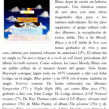
Blues dejan de existir sin haberse
separado. Una fabulosa carrera
de seis años con siete obras
magistrales deja paso a los
talentos individuales. En los años
siguientes, el grupo editará solo
dos álbumes: la recopilación de
éxitos, doble,
This is the Moody
Blues
y el LP doble
In live
, con
temas grabados en vivo y una
cara cubierta por material sobrante de anteriores LP's. El último hit
en single es
I'm just a singer in a rock an roll band
, procedente del
álbum
Seventh sojourn
. Como solistas, los cinco Moody Blues son
un pálido reflejo de sí mismos dentro del grupo. Solo Justin
Hayward consigue algún éxito en 1975 cantando a dúo con John
Lodge, en el single,
Blue guitar
, y en 1978 con el tema, también en
single,
Forever autumn.
De Justin sobresalen sus álbu
mes
Songwrite
r (77) y
Night flight
(80), así
como
Blue jays
(75),
grabado a dúo con
John Lodge. De Lodge destaca el LP
Natural
avenue
(77). De
Ray Thomas cabe citar el LP
Hopes,
dreams and
promises
(76); de Mike Pinder,
el álbum
The promise
(76); y de
Graeme
Edge, su asociación con Adrian Gurvitz
para formar la