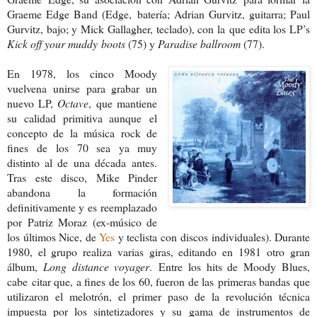
Graeme Edge Band (Edge,
batería; Adrian Gurvitz, guitarra; Paul
Gur
vitz, bajo; y Mick Gallagher, teclado), con la
que edita los LP’s
Kick off your muddy
boots
(75) y
Paradise ballroom
(77).
En 1978, los cinco Moody
vuelven
a unirse para grabar un
nuevo LP,
Octave
,
que mantiene
su calidad primitiva aunque
el
concepto de la música rock de
fines de
los 70 sea ya muy
distinto al de una década
antes.
Tras este disco, Mike Pinder
aban
dona la formación
definitivamente y es
reemplazado
por Patriz Moraz (ex-músi
co de
los últimos Nice, de
Yes
y teclista con
discos individuales). Durante
1980, el gru
po realiza varias giras, editando en 1981
otro gran
álbum,
Long distance voyager
.
Entre los hits de Moody Blues,
cabe
citar que, a fines de los 60, fueron de las
primeras bandas que
utilizaron el melo
trón, el primer paso de la revolución técni
ca
impuesta por los sintetizadores y su
gama de instrumentos de