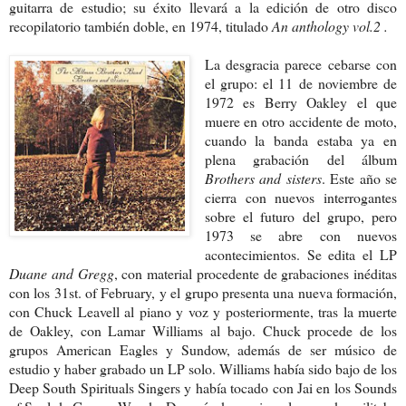
guitarra de estudio; su éxito llevará a la edición de otro disco
recopilatorio también doble, en 1974, titulado
An anthology vol.2 .
La desgracia parece cebarse con
el grupo: el 11 de noviembre de
1972 es Berry Oakley el que
muere en otro accidente de moto,
cuando la banda estaba ya en
plena grabación del álbum
Brothers and sisters
. Este año se
cierra con nuevos interrogantes
sobre el futuro del grupo, pero
1973 se abre con nuevos
acontecimientos. Se edita el LP
Duane and Gregg
, con material procedente de grabaciones inéditas
con los 31st. of February, y el grupo presenta una nueva formación,
con Chuck Leavell al piano y voz y posteriormente, tras la muerte
de Oakley, con Lamar Williams al bajo. Chuck procede de los
grupos American Eagles y Sundow, además de ser músico de
estudio y haber grabado un LP solo. Williams había sido bajo de los
Deep South Spirituals Singers y había tocado con Jai en los Sounds