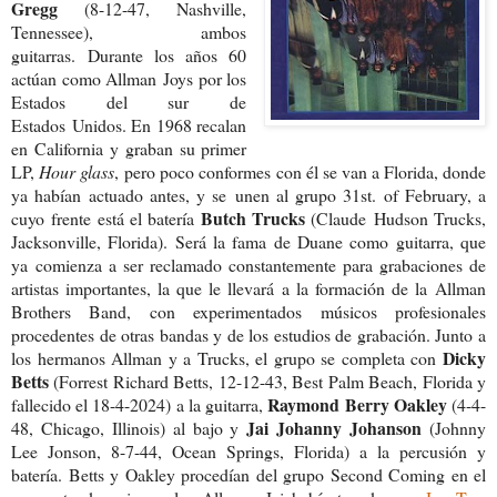
Gregg
(8-12-47,
Nashville,
Tennessee), ambos
guitarras.
Durante los años 60
actúan como Allman
Joys por los
Estados del sur de
Estados
Unidos. En 1968 recalan
en California
y graban su primer
LP,
Hour glass
,
pero poco conformes con él se van a Flori
da, donde
ya habían actuado antes, y se
unen al grupo 31st. of February, a
Butch Trucks
cuyo
frente está el batería
(Claude
Hudson Trucks,
Jacksonville, Florida). Se
rá la fama de Duane como guitarra, que
ya
comienza a ser reclamado constantemen
te para grabaciones de
artistas importan
tes, la que le llevará a la formación de la
Allman
Brothers Band, con experimentados músicos profesionales
procedentes de otras bandas y de los estudios de grabación. Junto a
Dicky
los hermanos Allman y a Trucks, el grupo se completa con
Betts
(Forrest Richard Betts, 12-12-43, Best Palm Beach, Florida y
Raymond Berry Oakley
fallecido el 18-4-2024) a la guitarra,
(4-4-
Jai Johanny Johanson
48, Chicago, Illinois) al bajo y
(Johnny
Lee Jonson, 8-7-44, Ocean Springs, Florida) a la percusión y
batería. Betts y Oakley procedían del grupo Second Coming en el