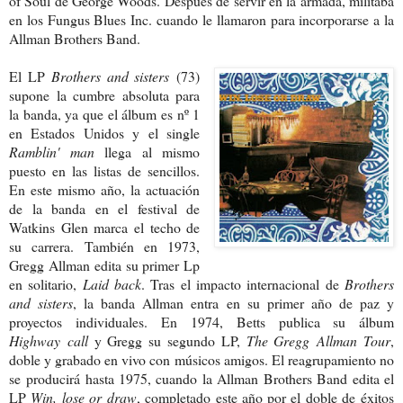
of Soul de George Woods. Después de servir en la armada, militaba
en los Fungus Blues Inc. cuando le llamaron para incorporarse a la
Allman Brothers Band.
El LP
Brothers and sisters
(73)
supone la cumbre absoluta para
la banda, ya que el álbum es nº 1
en Estados Unidos y el single
Ramblin' man
llega al mismo
puesto en las listas de sencillos.
En este mismo año, la actuación
de la banda en el festival de
Watkins Glen marca el techo de
su carrera. También en 1973,
Gregg Allman edita su primer Lp
en solitario,
Laid back
. Tras el impacto internacional de
Brothers
and sisters
, la banda Allman entra en su primer año de paz y
proyectos individuales. En 1974, Betts publica su álbum
Highway
call
y Gregg su segundo LP,
The Gregg
Allman Tour
,
doble y grabado en vivo con
músicos amigos. El reagrupamiento no
se
producirá hasta 1975, cuando la Allman
Brothers Band edita el
LP
Win, lose or
draw
, completado este año por el doble de
éxitos