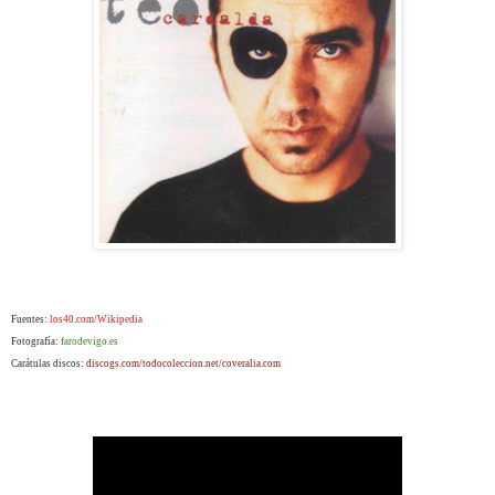
Fuentes:
los40.com/Wikipedia
Fotografía:
farodevigo.es
Carátulas discos:
discogs.com/todocoleccion.net/coveralia.com