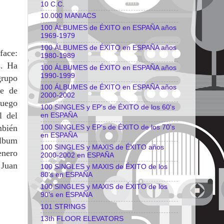
10 C.C.
10.000 MANIACS
100 ÁLBUMES de ÉXITO en ESPAÑA años
1969-1979
100 ÁLBUMES de ÉXITO en ESPAÑA años
face:
1980-1989
s. Ha
100 ÁLBUMES de ÉXITO en ESPAÑA años
1990-1999
grupo
100 ÁLBUMES de ÉXITO en ESPAÑA años
re de
2000-2002
juego
100 SINGLES y EP's de ÉXITO de los 60's
l del
en ESPAÑA
mbién
100 SINGLES y EP's de ÉXITO de los 70's
en ESPAÑA
álbum
100 SINGLES y MAXIS de ÉXITO años
enero
2000-2002 en ESPAÑA
Juan
100 SINGLES y MAXIS de ÉXITO de los
80's en ESPAÑA
100 SINGLES y MAXIS de ÉXITO de los
90's en ESPAÑA
101 STRINGS
13th FLOOR ELEVATORS