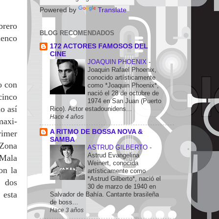
Powered by
Translate
ebrero
BLOG RECOMENDADOS
menco
172 ACTORES FAMOSOS DEL
CINE
JOAQUIN PHOENIX
-
Joaquin Rafael Phoenix,
conocido artísticamente
o con
como *Joaquin Phoenix*,
nació el 28 de octubre de
cinco
1974 en San Juan (Puerto
o así
Rico). Actor estadounidens...
Hace 4 años
maxi-
A RITMO DE BOSSA NOVA &
rimer
SAMBA
 Zona
ASTRUD GILBERTO
-
Astrud Evangelina
 Mala
Weinert, conocida
on la
artísticamente como
*Astrud Gilberto*, nació el
n dos
30 de marzo de 1940 en
 esta
Salvador de Bahía. Cantante brasileña
de boss...
Hace 3 años