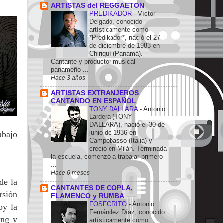
ARTISTAS del REGGAETON
PREDIKADOR
-
Víctor
Delgado, conocido
artísticamente como
*Predikador*, nació el 27
de diciembre de 1983 en
Chiriquí (Panamá).
Cantante y productor musical
panameño ...
Hace 3 años
ARTISTAS EXTRANJEROS
CANTANDO EN ESPAÑOL
TONY DALLARA
-
Antonio
Lardera (TONY
DALLARA), nació el 30 de
junio de 1936 en
abajo
Campobasso (Italia) y
creció en Milán. Terminada
la escuela, comenzó a trabajar primero
...
Hace 6 meses
de la
CANTANTES DE COPLA,
rsión
FLAMENCO y RUMBA
FOSFORITO
-
Antonio
oy la
Fernández Díaz, conocido
ing y
artísticamente como