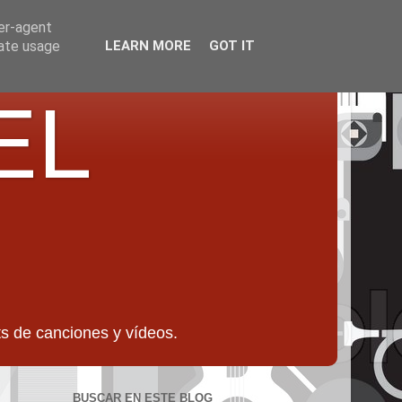
ser-agent
rate usage
LEARN MORE
GOT IT
EL
 de canciones y vídeos.
BUSCAR EN ESTE BLOG