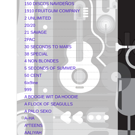
150 DISCOS NAVIDEÑOS
1910 FRUITGUM COMPANY
2 UNLIMITED
20/20
21 SAVAGE
2PAC
30 SECONDS TO MARS
38 SPECIAL
4 NON BLONDES
5 SECONDS OF SUMMER
50 CENT
6ix9ine
999
A BOOGIE WIT DA HOODIE
A FLOCK OF SEAGULLS
A PALO SEKO
A-HA
A*TEENS
AALIYAH