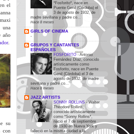
*Fosforito*, nace en
en el
Puente Genil (Córdoba) el
ianna
3 de agosto de 1932, de
madre sevillana y padre co...
 maxi
Hace 8 meses
ó una
GIRLS OF CINEMA
e año
-
dor
.
GRUPOS Y CANTANTES
ESPAÑOLES
FOSFORITO
-
Antonio
Fernández Díaz, conocido
artísticamente como
Fosforito, nace en Puente
Genil (Córdoba) el 3 de
agosto de 1932, de madre
sevillana y padre co...
Hace 8 meses
JAZZ ARTISTS
SONNY ROLLINS
-
Walter
Theodore Rollins,
conocido artísticamente
como *Sonny Rollins*,
nació el 7 de septiembre
de su
de 1930 en Nueva York y
s con
falleció en la misma ciudad a la...