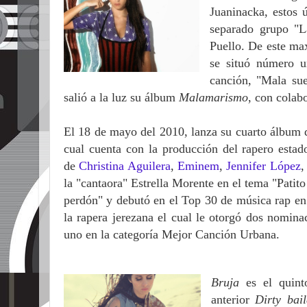
Juaninacka, estos 
separado grupo "L
Puello. De este ma
se situó número u
canción, "Mala sue
salió a la luz su álbum
Malamarismo
, con colab
El 18 de mayo del 2010, lanza su cuarto álbum
cual cuenta con la producción del rapero esta
de
Christina Aguilera
,
Eminem
,
Jennifer López
,
la "cantaora" Estrella Morente en el tema "Patit
perdón" y debutó en el Top 30 de música rap en
la rapera jerezana el cual le otorgó dos nomin
uno en la categoría Mejor Canción Urbana.
Bruja
es el quint
anterior
Dirty bail