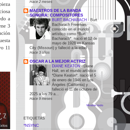
Hace 2 meses
pieza
MAESTROS DE LA BANDA
ciosa
SONORA: COMPOSITORES
edo a
BURT BACHARACH
-
Burt
Bacharach Freeman,
ene 3
conocido en el mundo
nción
artístico como *Burt
Bacharach*, nació el 12 de
uesta
mayo de 1928 en Kansas
vo 11
City (Missouri) y falleció a la edad ...
Hace 3 años
OSCAR A LA MEJOR ACTRIZ
DIANE KEATON
-
Diane
Hall, en el mundo artístico
*Diane Keaton*, nació el 5
de enero de 1946 en Los
Ángeles (California) y
falleció el 11 de octubre de
2025 a los 79 a...
Hace 9 meses
Mostrar todo
ETIQUETAS
*NSYNC