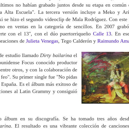
últimos no habían grabado juntos desde su etapa en común 
a Alta Escuela". La tercera versión incluye a Meko y Ar
xi se hizo el segundo videoclip de Mala Rodríguez. Con este
no en ventas en la categoría de sencillos. En 2007 grab
rte con el 13", con el dúo puertorriqueño
Calle 13
. En es
oraciones de
Julieta Venegas
, Tego Calderón y
Raimundo Ama
 de estudio llamado
Dirty bailarina
el
dounidense Focus conocido productor
 entre otros, y con la colaboración de
o feo". Su primer single fue "No pidas
 España. Es el álbum más exitoso de
aciones al Latin Grammy y consiguió
o álbum en su discografía. Se ha tomado tres años des
arina
. El resultado es una vibrante colección de cancione