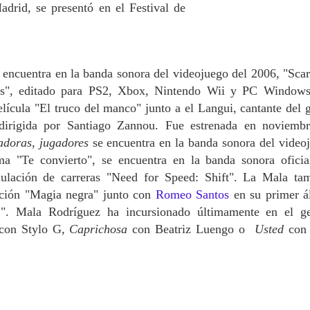
drid, se presentó en el Festival de
 encuentra en la banda sonora del videojuego del 2006, "Scar
rs", editado para PS2, Xbox, Nintendo Wii y PC Window
elícula "El truco del manco" junto a el Langui, cantante del 
dirigida por Santiago Zannou. Fue estrenada en noviemb
adoras, jugadores
se encuentra en la banda sonora del video
a "Te convierto", se encuentra en la banda sonora oficia
ulación de carreras "Need for Speed: Shift". La Mala ta
nción "Magia negra" junto con
Romeo Santos
en su primer 
1". Mala Rodríguez ha incursionado últimamente en el g
con Stylo G,
Caprichosa
con Beatriz Luengo o
Usted
con 