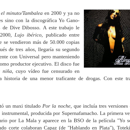
 el minuto/Tambalea
en 2000 y ya no
es sino con la discográfica Yo Gano-
 de Dive Dibosso. A este trabajo le
n 2000,
Lujo ibérico
, publicado entre
ue se vendieron más de 50.000 copias
és de tres años, llegaría su segundo
ente con Universal pero manteniendo
como productor ejecutivo. El disco fue
 niña
, cuyo vídeo fue censurado en
a historia de una menor traficante de drogas. Con este tr
tó un maxi titulado
Por la noche
, que incluía tres versiones 
 instrumental, producida por Supernafamacho. La primera ve
tario por La Mala y aparece en la BSO de la película "Yo s
ndo corte colaboran Capaz (de "Hablando en Plata"), Totek