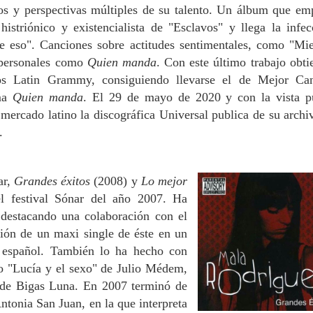
tos y perspectivas múltiples de su talento. Un álbum que em
histriónico y existencialista de "Esclavos" y llega la infec
 eso". Canciones sobre actitudes sentimentales, como "Mi
s personales como
Quien manda
. Con este último trabajo obti
os Latin Grammy, consiguiendo llevarse el de Mejor Ca
ema
Quien manda
. El 29 de mayo de 2020 y con la vista p
 mercado latino la discográfica Universal publica de su archi
.
ar,
Grandes éxitos
(2008) y
Lo mejor
 festival Sónar del año 2007. Ha
, destacando una colaboración con el
ión de un maxi single de éste en un
l español. También lo ha hecho con
o "Lucía y el sexo" de Julio Médem,
 de Bigas Luna. En 2007 terminó de
Antonia San Juan, en la que interpreta