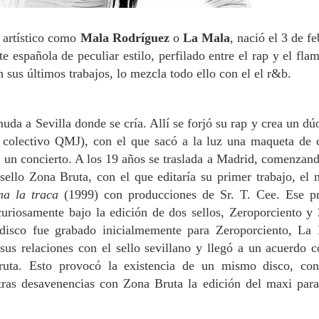
 artístico como
Mala Rodríguez
o
La Mala
, nació el 3 de f
e española de peculiar estilo, perfilado entre el rap y
el fla
n sus últimos trabajos, lo mezcla todo ello con el el r&b.
uda a Sevilla donde se cría. Allí se forjó su rap y crea un dú
 colectivo QMJ), con el que sacó a la luz una maqueta de 
 un concierto. A los 19 años se traslada a Madrid, comenzand
 sello Zona Bruta, con el que editaría su primer trabajo, el 
ma la traca
(1999)
con producciones de Sr. T. Cee. Ese p
 curiosamente bajo la edición de dos sellos, Zeroporciento y
disco fue grabado inicialmemente para Zeroporciento, La
us relaciones con el sello sevillano y llegó a un acuerdo c
uta. Esto provocó la existencia de un mismo disco, co
 tras desavenencias con Zona Bruta la edición del maxi para