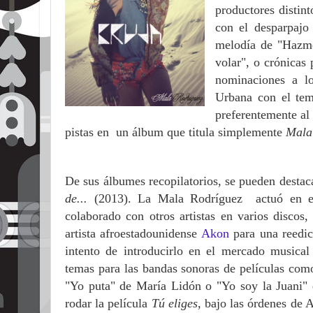
productores distin
con el desparpajo 
melodía de "Hazme
volar", o crónica
nominaciones a l
Urbana con el t
preferentemente al
pistas en un álbum que titula simplemente
Mala
De sus álbumes recopilatorios, se pueden destac
de...
(2013). La Mala Rodríguez actuó en el
colaborado con otros artistas en varios discos
artista afroestadounidense
Akon
para una reedic
intento de introducirlo en el mercado musica
temas para las bandas sonoras de películas com
"Yo puta" de María Lidón o "Yo soy la Juani"
rodar la película
Tú eliges
, bajo las órdenes de 