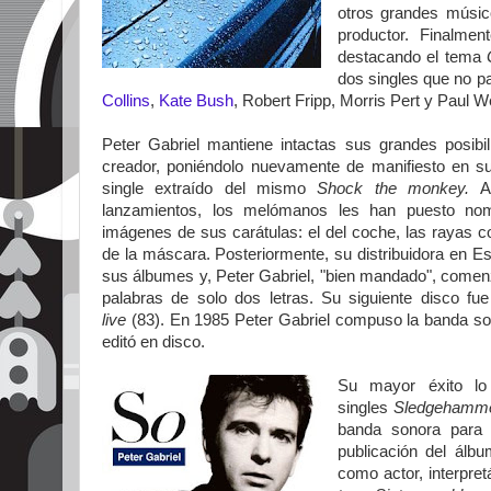
otros grandes músic
productor. Finalmen
destacando el tema
dos singles que no p
Collins
,
Kate Bush
, Robert Fripp, Morris Pert y Paul We
Peter Gabriel mantiene intactas sus grandes posibi
creador, poniéndolo nuevamente de manifiesto en 
single extraído del mismo
Shock the monkey.
A
lanzamientos, los melómanos les han puesto no
imágenes de sus carátulas: el del coche, las rayas co
de la máscara. Posteriormente, su distribuidora en E
sus álbumes y, Peter Gabriel, "bien mandado", comenz
palabras de solo dos letras. Su siguiente disco fu
live
(83). En 1985 Peter Gabriel compuso la banda so
editó en disco.
Su mayor éxito lo
singles
Sledgehamme
banda sonora para l
publicación del álbu
como actor, interpre