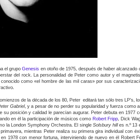
na el grupo
Genesis
en otoño de 1975, después de haber alcanzado c
erstar del rock. La personalidad de Peter como autor y el magnet
 conocido como «el hombre de las mil caras» por sus caracterizac
activo.
mienzos de la década de los 80, Peter editará tan sólo tres LP’s, lo
eter Gabriel
, y a pesar de no perder su popularidad y fuerza como ar
ue su posición y calidad le parecían augurar. Peter debuta en 1977 
ando en él la participación de músicos como
Robert Fripp
, Dick Wag
omo la London Symphony Orchestra. El single
Solsbury hill
es n.º 13 
primavera, mientras Peter realiza su primera gira individual con éxi
en 1978 con menor fortuna, interviniendo de nuevo en él Robert F