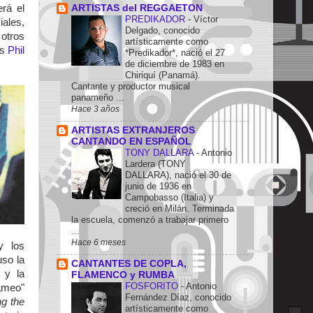
rá el
ARTISTAS del REGGAETON
PREDIKADOR
-
Víctor
ales,
Delgado, conocido
 otros
artísticamente como
os
Phil
*Predikador*, nació el 27
de diciembre de 1983 en
Chiriquí (Panamá).
Cantante y productor musical
panameño ...
Hace 3 años
ARTISTAS EXTRANJEROS
CANTANDO EN ESPAÑOL
TONY DALLARA
-
Antonio
Lardera (TONY
DALLARA), nació el 30 de
junio de 1936 en
Campobasso (Italia) y
creció en Milán. Terminada
la escuela, comenzó a trabajar primero
...
Hace 6 meses
y los
so la
CANTANTES DE COPLA,
 y la
FLAMENCO y RUMBA
FOSFORITO
-
Antonio
ameo"
Fernández Díaz, conocido
g the
artísticamente como