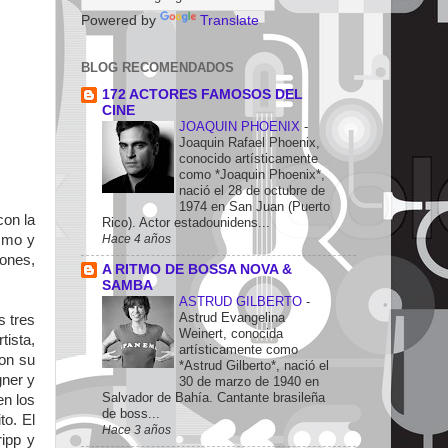
Powered by
Translate
BLOG RECOMENDADOS
172 ACTORES FAMOSOS DEL
CINE
JOAQUIN PHOENIX
-
Joaquin Rafael Phoenix,
conocido artísticamente
como *Joaquin Phoenix*,
nació el 28 de octubre de
1974 en San Juan (Puerto
on la
Rico). Actor estadounidens...
Hace 4 años
ismo y
iones,
A RITMO DE BOSSA NOVA &
SAMBA
ASTRUD GILBERTO
-
Astrud Evangelina
s tres
Weinert, conocida
tista,
artísticamente como
con su
*Astrud Gilberto*, nació el
ner y
30 de marzo de 1940 en
Salvador de Bahía. Cantante brasileña
en los
de boss...
to. El
Hace 3 años
ripp y