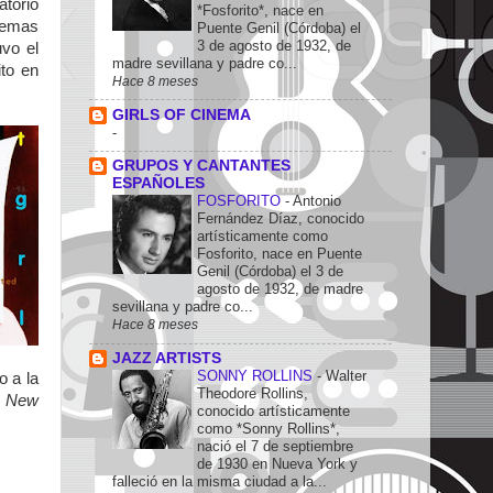
atorio
*Fosforito*, nace en
lemas
Puente Genil (Córdoba) el
3 de agosto de 1932, de
vo el
madre sevillana y padre co...
ito en
Hace 8 meses
GIRLS OF CINEMA
-
GRUPOS Y CANTANTES
ESPAÑOLES
FOSFORITO
-
Antonio
Fernández Díaz, conocido
artísticamente como
Fosforito, nace en Puente
Genil (Córdoba) el 3 de
agosto de 1932, de madre
sevillana y padre co...
Hace 8 meses
JAZZ ARTISTS
SONNY ROLLINS
-
Walter
o a la
Theodore Rollins,
y
New
conocido artísticamente
como *Sonny Rollins*,
nació el 7 de septiembre
de 1930 en Nueva York y
falleció en la misma ciudad a la...