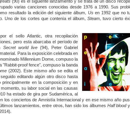
 greats
(90) es el siguiente lanzamiento y se trata de un disco recopil
rupado varias canciones conocidas desde 1976 a 1990.
Sus prob
omo resultado la edición del siguiente álbum,
Us
en 1992 que no tu
o.
Uno de los cortes que contenía el álbum,
Steam,
tuvo cierto éx
el sello Atlantic, otra recopilación
ones, pero esta abarcaba el período de
um
Secret world live
(94), Peter Gabriel
aterial. Para la exposición celebrada en
, denominado Millennium Dome, compuso la
a "Rabbit-proof fence",
compuso la banda
home
(2002). Este mismo año se edita el
a seguido editando algún otro disco hasta
do principalmente en la composición y en
n momento, su labor social en las causas
10 ha estado de gira por Sudamérica, al
 en los conciertos de Amnistía Internacional y en ese mismo año pus
ltimos lanzamientos, entre otros, han sido los álbumes
Half blood
2014).