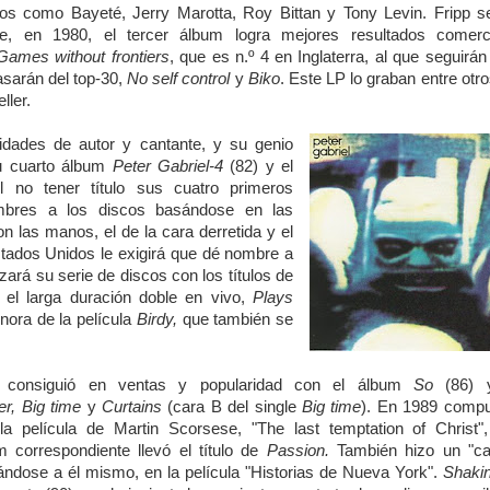
os como Bayeté, Jerry Marotta, Roy Bittan y Tony Levin. Fripp se
te, en 1980, el tercer álbum logra mejores resultados comerci
Games without frontiers
, que es n.º 4 en Inglaterra, al que seguirán
asarán del top-30,
No self control
y
Biko
. Este LP lo graban entre otr
ller.
lidades de autor y cantante, y su genio
su cuarto álbum
Peter Gabriel-4
(82) y el
l no tener título sus cuatro primeros
mbres a los discos basándose en las
n las manos, el de la cara derretida y el
stados Unidos le exigirá que dé nombre a
ará su serie de discos con los títulos de
e el larga duración doble en vivo,
Plays
nora de la película
Birdy,
que también se
 consiguió en ventas y popularidad con el álbum
So
(86) 
r, Big time
y
Curtains
(cara B del single
Big time
).
En 1989 compu
a película de Martin Scorsese, "The last temptation of Christ",
m correspondiente llevó el título de
Passion.
También hizo un "c
tándose a él mismo, en la película "Historias de Nueva York".
Shakin