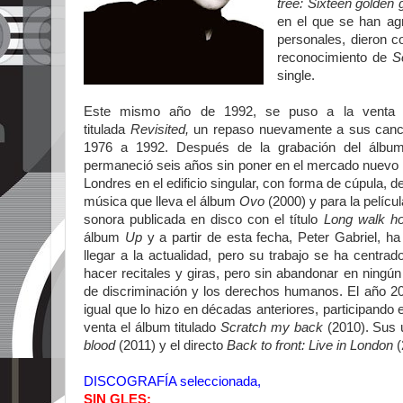
tree: Sixteen golden
en el que se han ag
personales, dieron c
reconocimiento de
S
single.
Este mismo año de 1992, se puso a la venta por 
titulada
Revisited,
un repaso nuevamente a sus canci
1976 a 1992. Después de la grabación del álb
permaneció seis años sin poner en el mercado nuevo m
Londres en el edificio singular, con forma de cúpula
música que lleva el álbum
Ovo
(2000) y para la películ
sonora publicada en disco con el título
Long walk 
álbum
Up
y a partir de esta fecha, Peter Gabriel, h
llegar a la actualidad, pero su trabajo se ha centra
hacer recitales y giras, pero sin abandonar en ningú
de discriminación y los derechos humanos. El año 20
igual que lo hizo en décadas anteriores, participando
venta el álbum titulado
Scratch my back
(2010). Sus ú
blood
(2011) y el directo
Back to front: Live in London
(
DISCOGRAFÍA seleccionada,
SIN GLES: