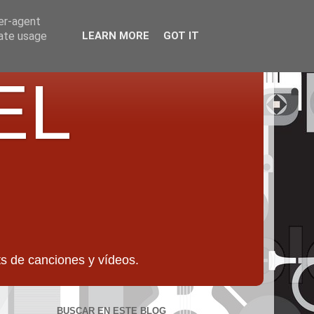
ser-agent
rate usage
LEARN MORE
GOT IT
EL
 de canciones y vídeos.
BUSCAR EN ESTE BLOG