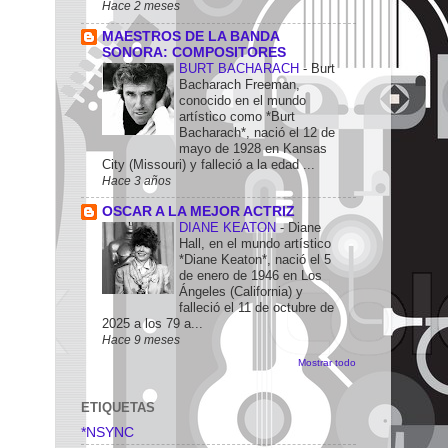
Hace 2 meses
MAESTROS DE LA BANDA
SONORA: COMPOSITORES
BURT BACHARACH
-
Burt
Bacharach Freeman,
conocido en el mundo
artístico como *Burt
Bacharach*, nació el 12 de
mayo de 1928 en Kansas
City (Missouri) y falleció a la edad ...
Hace 3 años
OSCAR A LA MEJOR ACTRIZ
DIANE KEATON
-
Diane
Hall, en el mundo artístico
*Diane Keaton*, nació el 5
de enero de 1946 en Los
Ángeles (California) y
falleció el 11 de octubre de
2025 a los 79 a...
Hace 9 meses
Mostrar todo
ETIQUETAS
*NSYNC