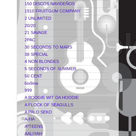
150 DISCOS NAVIDEÑOS
1910 FRUITGUM COMPANY
2 UNLIMITED
20/20
21 SAVAGE
2PAC
30 SECONDS TO MARS
38 SPECIAL
4 NON BLONDES
5 SECONDS OF SUMMER
50 CENT
6ix9ine
999
A BOOGIE WIT DA HOODIE
A FLOCK OF SEAGULLS
A PALO SEKO
A-HA
A*TEENS
AALIYAH