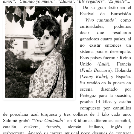
amor", "Cuando yo muera", "Llama", "Els segadors", "El jinete"...
De su gran éxito en el
Festival de Eurovisión
"Vivo cantando"
, como
curiosidades, podemos
decir que resultaron
ganadores cuatro países, al
no existir entonces un
sistema para el desempate.
Esos países fueron : Reino
Unido
(Lulú
),
Francia
(
Frida Boccara
), Holanda
(
Lenny Kuhr
), y España.
Su vestido en la puesta en
escena, diseñado por
Pertegaz
para la ocasión,
pesaba 14 kilos y estaba
compuesto por canutillos
de porcelana azul turquesa y tres collares de 1 kilo cada uno.
Salomé grabó
"Vivo Cantando"
en 8 idiomas diferentes: español,
catalán, euskera, francés, alemán, italiano, inglés y
serbocroata.
Aparcó su carrera musical poco después de contraer