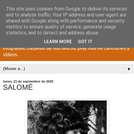
This site uses cookies from Google to deliver its services
DISCOS PARA EL
and to analyze traffic. Your IP address and user-agent are
shared with Google along with performance and security
RECUERDO
metrics to ensure quality of service, generate usage
statistics, and to detect and address abuse.
CANTANTES Y GRUPOS DE LOS AÑOS 1950 a 2022.
LEARN MORE
GOT IT
Biografías, carpetas de sus discos, play lists de canciones y
vídeos.
▼
lunes, 21 de septiembre de 2020
SALOMÉ