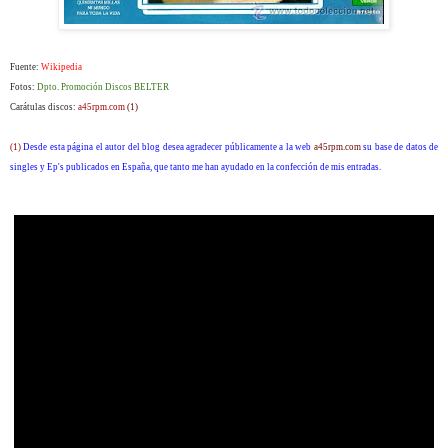
Fuente:
Wikipedia
Fotos:
Dpto. Promoción Discos BELTER
Carátulas discos:
a45rpm.com
(1)
(1)
Desde esta página el autor del blog desea agradecer públicamente a la web
a45rpm.com
su base de datos de
singles y Ep's publicados en España, que tanto me han ayudado en la confección de mis entradas.