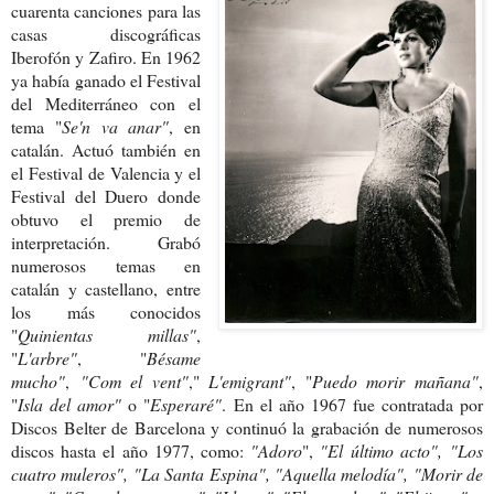
cuarenta canciones para las
casas discográficas
Iberofón y Zafiro. En 1962
ya había ganado el Festival
del Mediterráneo con el
tema "
Se'n va anar"
, en
catalán. Actuó también en
el Festival de Valencia y el
Festival del Duero donde
obtuvo el premio de
interpretación. Grabó
numerosos temas en
catalán y castellano, entre
los más conocidos
"
Quinientas millas"
,
"
L'arbre"
, "
Bésame
mucho"
,
"Com el vent"
,"
L'emigrant"
, "
Puedo morir mañana"
,
"
Isla del amor"
o "
Esperaré"
.
En el año 1967 fue contratada por
Discos Belter de Barcelona y continuó la grabación de numerosos
discos hasta el año 1977, como:
"Adoro
",
"El último acto",
"Los
cuatro muleros", "
La Santa Espina", "Aquella melodía", "Morir de