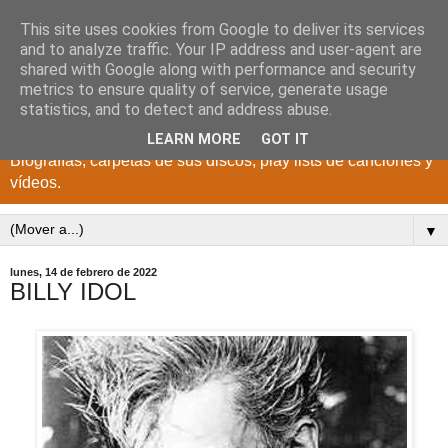
This site uses cookies from Google to deliver its services
DISCOS PARA EL
and to analyze traffic. Your IP address and user-agent are
shared with Google along with performance and security
RECUERDO
metrics to ensure quality of service, generate usage
statistics, and to detect and address abuse.
CANTANTES Y GRUPOS DE LOS AÑOS 1950 a 2022.
LEARN MORE
GOT IT
Biografías, carpetas de sus discos, play lists de canciones y
vídeos.
▼
lunes, 14 de febrero de 2022
BILLY IDOL