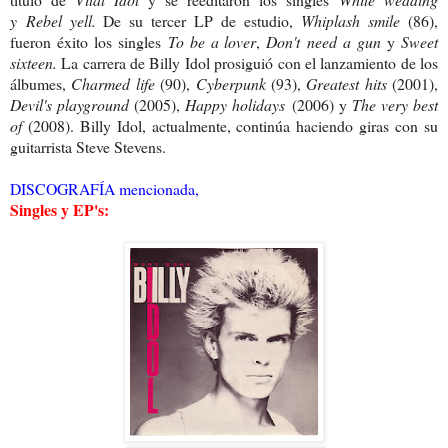
y
Rebel yell.
De s
u tercer LP de estudio,
Whiplash smile
(86),
fueron éxito los singles
To be a lover
,
Don't need a gun
y
Sweet
sixteen.
La carrera de Billy Idol prosiguió con el lanzamiento de los
álbumes,
Charmed life
(90),
Cyberpunk
(93),
Greatest hits
(2001),
Devil's playground
(2005),
Happy holidays
(2006) y
The very best
of
(2008). Billy Idol, actualmente, continúa haciendo giras con su
guitarrista Steve Stevens.
DISCOGRAFÍA mencionada,
Singles y EP's: