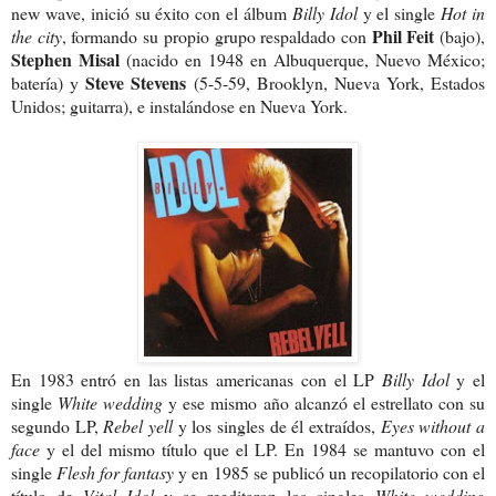
new wave, inició su éxito con el álbum
Billy Idol
y el single
Hot in
Phil Feit
the city
, formando su propio grupo respaldado con
(bajo),
Stephen Misal
(nacido en 1948 en Albuquerque, Nuevo México;
Steve Stevens
batería) y
(5-5-59, Brooklyn, Nueva York, Estados
Unidos; guitarra), e instalándose en Nueva York.
En 1983 entró en las listas americanas con el LP
Billy Idol
y el
single
White wedding
y ese mismo año alcanzó el estrellato con su
segundo LP,
Rebel yell
y los singles de él extraídos,
Eyes without a
face
y el del mismo título que el LP. En 1984 se mantuvo con el
single
Flesh for fantasy
y en 1985 se publicó un recopilatorio con el
título de
Vital Idol
y se reeditaron los singles
White wedding