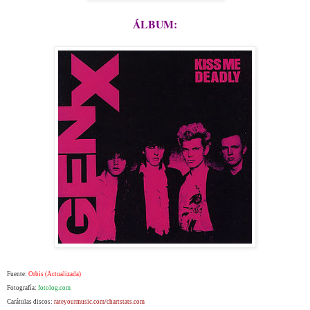
ÁLBUM:
Fuente:
Orbis (Actualizada)
Fotografía:
fotolog.com
Carátulas discos:
rateyourmusic.com/chartstats.com