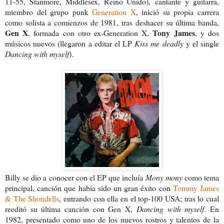
11-55, Stanmore, Middlesex, Reino Unido),
c
antante y guitarra,
miembro del grupo punk
Generation X
,
inició su propia carrera
como solista a comienzos de 1981, tras deshacer su última banda,
Gen X
Tony James
, formada con otro ex-Generation X,
, y dos
músicos nuevos (llegaron a editar el LP
Kiss me deadly
y el single
Dancing with myself
).
Billy se dio a conocer con el EP que incluía
Mony mony
como tema
principal, canción que había sido un gran éxito con
Tommy James
& The Shondells
, entrando con ella en el top-100 USA; tras lo cual
reeditó su última canción con Gen X,
Dancing with myself
. En
1982, presentado como uno de los nuevos rostros y talentos de la