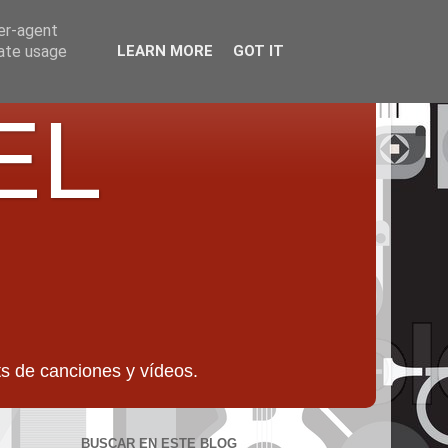
ser-agent
rate usage
LEARN MORE
GOT IT
EL
 de canciones y vídeos.
BUSCAR EN ESTE BLOG