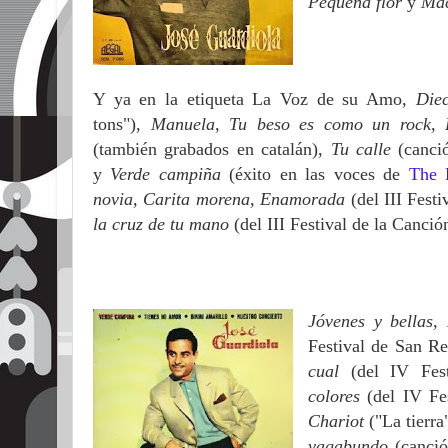
Pequeña flor
y
Mac
Y ya en la etiqueta La Voz de su Amo,
Diec
tons"),
Manuela, Tu beso es como un rock, L
(también grabados en catalán),
Tu calle
(canci
y
Verde campiña
(éxito en las voces de
The 
novia, Carita morena, Enamorada
(del III Fes
la cruz de tu mano
(del III Festival de la Canci
Jóvenes y bellas,
Festival de San R
cual
(del IV Fes
colores
(del IV Fe
Chariot
("La tierra
vagabundo
(canci