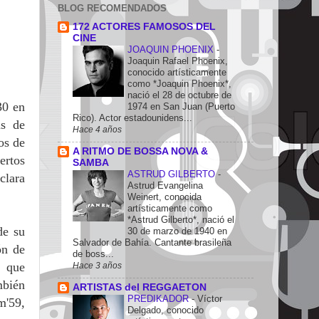
BLOG RECOMENDADOS
172 ACTORES FAMOSOS DEL
CINE
JOAQUIN PHOENIX
-
Joaquin Rafael Phoenix,
conocido artísticamente
como *Joaquin Phoenix*,
nació el 28 de octubre de
30 en
1974 en San Juan (Puerto
Rico). Actor estadounidens...
as de
Hace 4 años
os de
A RITMO DE BOSSA NOVA &
ertos
SAMBA
ASTRUD GILBERTO
-
clara
Astrud Evangelina
Weinert, conocida
artísticamente como
*Astrud Gilberto*, nació el
de su
30 de marzo de 1940 en
Salvador de Bahía. Cantante brasileña
ón de
de boss...
, que
Hace 3 años
mbién
ARTISTAS del REGGAETON
PREDIKADOR
-
Víctor
m'59,
Delgado, conocido