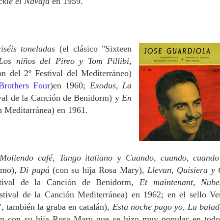
kie el Navaja
en 1959.
iséis toneladas
(el clásico "Sixteen
os niños del Pireo y Tom Pillibi,
ón del 2º Festival del Mediterráneo)
Brothers Four
)en 1960;
Exodus, La
tival de la Canción de Benidorm) y
En
ón Meditarránea) en 1961.
 Moliendo café, Tango italiano
y
Cuando, cuando, cuand
emo),
Di papá
(con su hija Rosa Mary),
Llevan, Quisiera y
tival de la Canción de Benidorm,
Et maintenant, Nub
stival de la Canción Mediterránea) en 1962; en el sello Ve
", también la graba en catalán)
, Esta noche pago yo, La balad
ón con su hija Rosa Mary que se hizo muy popular en todo