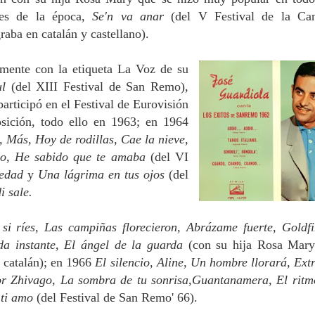
les de la época,
Se'n va anar
(del V Festival de la Ca
aba en catalán y castellano).
mente con la etiqueta La Voz de su
ul
(del XIII Festival de San Remo),
participó en el Festival de Eurovisión
ición, todo ello en 1963; en 1964
, Más, Hoy de rodillas, Cae la nieve,
ido, He sabido que te amaba
(del VI
 edad
y
Una lágrima en tus ojos
(del
i sale.
 si ríes, Las campiñas florecieron,
Abrázame fuerte, Goldfi
ada instante, El ángel de la guarda
(con su hija Rosa Mar
 catalán); en 1966
El silencio, Aline, Un hombre llorará, Ext
or Zhivago, La sombra de tu sonrisa,Guantanamera, El ritm
 ti amo
(del Festival de San Remo' 66).