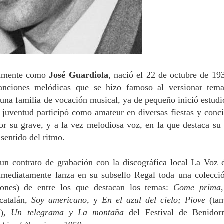
icamente como
José Guardiola
, nació el 22 de octubre de 19
canciones melódicas que se hizo famoso al versionar tem
 una familia de vocación musical, ya de pequeño inició estudi
u juventud participó como amateur en diversas fiestas y conci
r su grave, y a la vez melodiosa voz, en la que destaca su 
 sentido del ritmo.
un contrato de grabación con la discográfica local La Voz 
ediatamente lanza en su subsello Regal toda una colecci
iones) de entre los que destacan los temas:
Come prima
catalán,
Soy americano,
y
En el azul del cielo;
Piove
(ta
n),
Un telegrama y La montaña
del Festival de Benidor