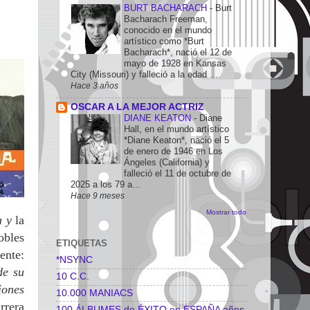
BURT BACHARACH
-
Burt
Bacharach Freeman,
conocido en el mundo
artístico como *Burt
Bacharach*, nació el 12 de
mayo de 1928 en Kansas
City (Missouri) y falleció a la edad ...
Hace 3 años
OSCAR A LA MEJOR ACTRIZ
DIANE KEATON
-
Diane
Hall, en el mundo artístico
*Diane Keaton*, nació el 5
de enero de 1946 en Los
Ángeles (California) y
falleció el 11 de octubre de
2025 a los 79 a...
Hace 9 meses
Mostrar todo
a y
la
obles
ETIQUETAS
ente:
*NSYNC
de su
10 C.C.
iones
10.000 MANIACS
rrera
100 ÁLBUMES de ÉXITO en ESPAÑA años