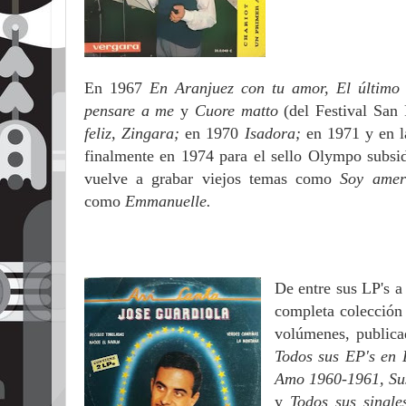
En 1967
En Aranjuez con tu amor, El último
pensare a me
y
Cuore matto
(del Festival Sa
feliz, Zingara;
en 1970
Isadora;
en 1971 y en l
finalmente en 1974 para el sello Olympo subsid
vuelve a grabar viejos temas como
Soy amer
como
Emmanuelle.
De entre sus LP's 
completa colección 
volúmenes, publica
Todos sus EP's en
Amo 1960-1961, Sus
y
Todos sus singl