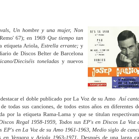
 vals, Un hombre y una mujer, Non
n Remo' 67); en 1969
Que tiempo tan
a etiqueta Ariola,
Estrella errante;
y
iario de Discos Belter de Barcelona
icano/Dieciséis toneladas
y nuevos
a destacar el doble publicado por La Voz de su Amo
Así cant
de todas sus canciones, de todos estos años en diferentes d
da por la etiqueta Rama-Lama y que se titulan respectivam
 Discos Regal 1958-1959,
Todos sus EP's en Discos La Voz 
 EP's en La Voz de su Amo 1961-1963, Medio siglo de canc
es en Vergara y Ariola 1963-1971.
Después de una larga ca