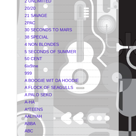
2 UNLIMITED
20/20
21 SAVAGE
2PAC
30 SECONDS TO MARS
38 SPECIAL
4 NON BLONDES
5 SECONDS OF SUMMER
50 CENT
6ix9ine
999
A BOOGIE WIT DA HOODIE
A FLOCK OF SEAGULLS
A PALO SEKO
A-HA
A*TEENS
AALIYAH
ABBA
ABC