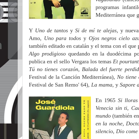
programas infanti
Mediterránea que gr
Y
Uno de tantos
y
Si de mí te alejas,
y nueva
Amo,
Uno para todos
y
Ojos negros cielo az
también editado en catalán y el tema con el que 
Algo prodigioso
quedando en la duodécima pos
publica en el sello Vergara los temas
Et pourtant
Tú no tienes corazón, Balada del fuerte perd
Festival de la Canción Mediterránea),
No tiene
Festival de San Remo' 64),
La mama,
y
Sapore d
En 1965
Si lloras
Venecia sin ti, C
mundo
(también en
en la noche, Doct
silencio, Dio come