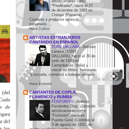
artísticamente como
*Predikador*, nació el 27
de diciembre de 1983 en
Chiriquí (Panamá).
Cantante y productor musical
panameño ...
Hace 3 años
ARTISTAS EXTRANJEROS
CANTANDO EN ESPAÑOL
TONY DALLARA
-
Antonio
Lardera (TONY
DALLARA), nació el 30 de
junio de 1936 en
Campobasso (Italia) y
creció en Milán. Terminada
la escuela, comenzó a trabajar primero
...
Hace 6 meses
o
(del
CANTANTES DE COPLA,
FLAMENCO y RUMBA
 Cada
FOSFORITO
-
Antonio
es de
Fernández Díaz, conocido
artísticamente como
rgara
*Fosforito*, nace en
Puente Genil (Córdoba) el
a del
3 de agosto de 1932, de
s los