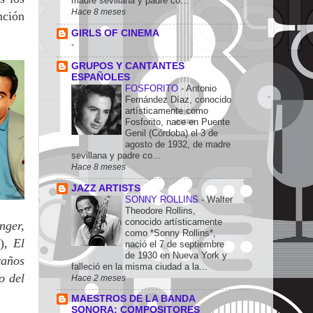
madre sevillana y padre co...
Hace 8 meses
nción
GIRLS OF CINEMA
-
GRUPOS Y CANTANTES
ESPAÑOLES
FOSFORITO
-
Antonio
Fernández Díaz, conocido
artísticamente como
Fosforito, nace en Puente
Genil (Córdoba) el 3 de
agosto de 1932, de madre
sevillana y padre co...
Hace 8 meses
JAZZ ARTISTS
SONNY ROLLINS
-
Walter
Theodore Rollins,
conocido artísticamente
nger,
como *Sonny Rollins*,
y),
El
nació el 7 de septiembre
de 1930 en Nueva York y
raños
falleció en la misma ciudad a la...
o del
Hace 2 meses
MAESTROS DE LA BANDA
SONORA: COMPOSITORES