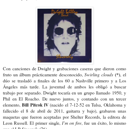
Con canciones de Dwight y grabaciones caseras que dieron como
(*)
fruto un álbum prácticamente desconocido,
Swirling clouds
, el
dúo se trasladó a finales de los 60 a Nashville primero y a Los
Ángeles más tarde. La juventud de ambos les obligó a buscar
trabajo por separado. Dwight tocaría en un grupo llamado 1950, y
Phil en El Roacho. De nuevo juntos, y contando con un tercer
Bill Pitcok lV
elemento,
(nacido el 7-12-52 en Tulsa, Oklahoma y
fallecido el 8 de abril de 2011, guitarra y bajo), grabaron unas
maquetas que fueron aceptadas por Shelter Records, la editora de
Leon Russell. El primer single,
I’m on fire
, fue un éxito, lo mismo
que el LP
Sincerely
(76).