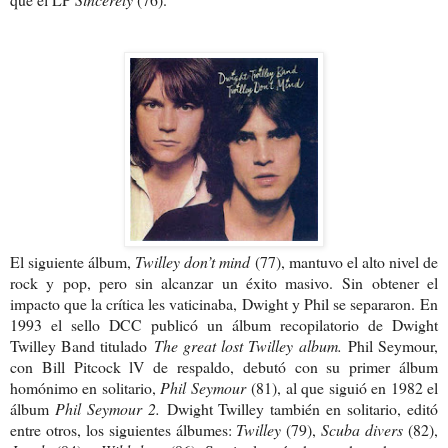
El siguiente álbum,
Twilley don’t mind
(77), mantuvo el alto nivel de
rock y pop, pero sin alcanzar un éxito masivo. Sin obtener el
impacto que la crítica les vaticinaba, Dwight y Phil se separaron.
En
1993 el sello DCC publicó un álbum recopilatorio de Dwight
Twilley Band titulado
The great lost Twilley album.
Phil Seymour,
con Bill Pitcock lV de respaldo, debutó con su primer álbum
homónimo en solitario,
Phil Seymour
(81), al que siguió en 1982 el
álbum
Phil Seymour 2.
Dwight Twilley también en solitario, editó
entre otros, los siguientes álbumes:
Twilley
(79),
Scuba divers
(82),