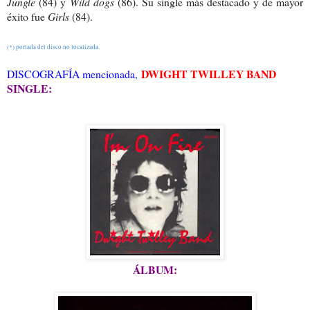
Jungle
(84) y
Wild dogs
(86). Su single más destacado y de mayor
éxito fue
Girls
(84).
(*) portada del disco no localizada.
DWIGHT TWILLEY BAND
DISCOGRAFÍA mencionada,
SINGLE:
ÁLBUM: