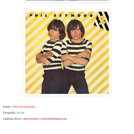
Fuente:
Orbis (Actualizada)
Fotografía:
last.fm
Carátulas discos:
rateyourmusic.com/
pinballmania.com