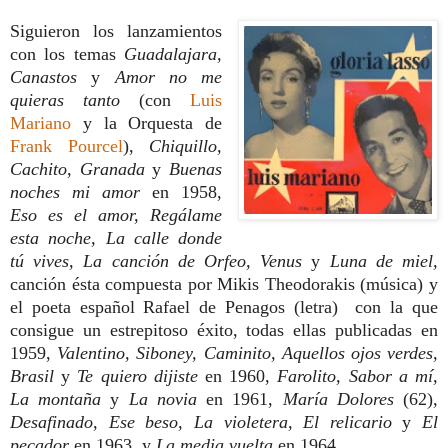
Siguieron los lanzamientos
con los temas
Guadalajara,
Canastos
y
Amor no me
quieras tanto
(con
Luis
Mariano
y la Orquesta de
Frank Pourcel
),
Chiquillo,
Cachito, Granada
y
Buenas
noches mi amor
en 1958,
Eso es el amor, Regálame
esta noche, La calle donde
tú vives, La canción de Orfeo, Venus
y
Luna de miel,
canción ésta compuesta por Mikis Theodorakis (música) y
el poeta español Rafael de Penagos (letra) con la que
consigue un estrepitoso éxito, todas ellas publicadas en
1959,
Valentino, Siboney, Caminito, Aquellos ojos verdes,
Brasil
y
Te quiero dijiste
en 1960,
Farolito, Sabor a mí,
La montaña
y
La novia
en 1961,
María Dolores
(62)
,
Desafinado, Ese beso, La violetera, El relicario
y
El
pecador
en 1963, y
La media vuelta
en 1964.