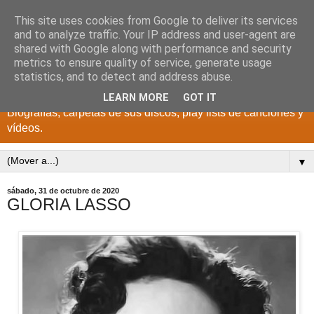
This site uses cookies from Google to deliver its services
DISCOS PARA EL
and to analyze traffic. Your IP address and user-agent are
shared with Google along with performance and security
RECUERDO
metrics to ensure quality of service, generate usage
statistics, and to detect and address abuse.
CANTANTES Y GRUPOS DE LOS AÑOS 1950 a 2022.
LEARN MORE
GOT IT
Biografías, carpetas de sus discos, play lists de canciones y
vídeos.
▼
sábado, 31 de octubre de 2020
GLORIA LASSO