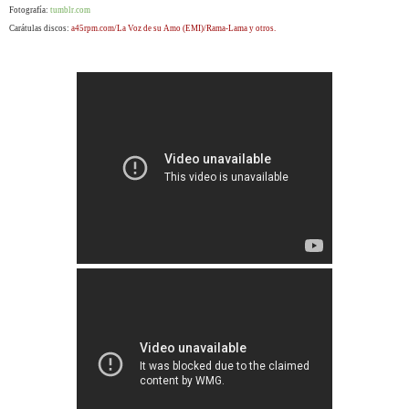
Fotografía:
tumblr.com
Carátulas discos:
a45rpm.com/La Voz de su Amo (EMI)/Rama-Lama y otros.