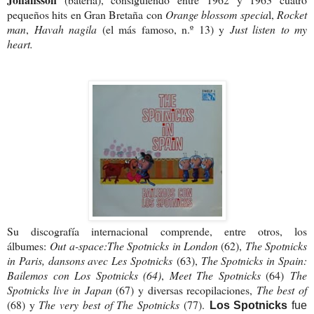
pequeños hits en Gran Bretaña con
Orange blossom specia
l,
Rocket
man
,
Havah nagila
(el más famoso, n.º 13) y
Just listen to my
heart.
Su discografía internacional comprende, entre otros, los
álbumes:
Out a-space:
The Spotnicks in London
(62),
The Spotnicks
in Paris, dansons avec Les Spotnicks
(63),
The Spotnicks in Spain:
Bailemos con Los Spotnicks (64)
,
Meet The Spotnicks
(64)
The
Spotnicks live in Japan
(67) y diversas recopilaciones,
The best of
(68) y
The very best of The Spotnicks
(77).
Los Spotnicks
fue