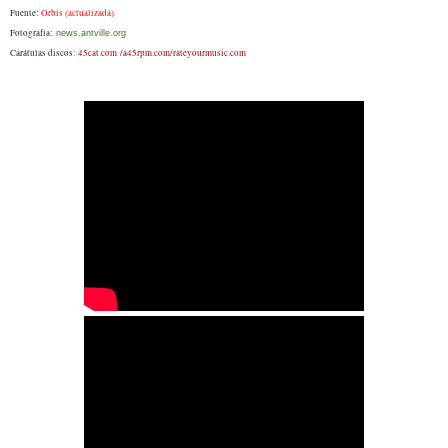
Fuente:
Orbis (actualizada)
Fotografía:
news.antville.org
Carátulas discos:
45cat.com
/a45rpm.com/rateyourmusic.com