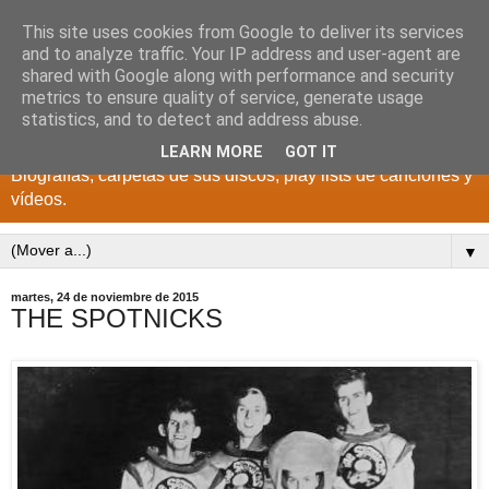
This site uses cookies from Google to deliver its services
DISCOS PARA EL
and to analyze traffic. Your IP address and user-agent are
shared with Google along with performance and security
RECUERDO
metrics to ensure quality of service, generate usage
statistics, and to detect and address abuse.
CANTANTES Y GRUPOS DE LOS AÑOS 1950 a 2022.
LEARN MORE
GOT IT
Biografías, carpetas de sus discos, play lists de canciones y
vídeos.
▼
martes, 24 de noviembre de 2015
THE SPOTNICKS