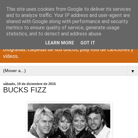
This site uses cookies from Google to deliver its services
DISCOS PARA EL
and to analyze traffic. Your IP address and user-agent are
shared with Google along with performance and security
RECUERDO
metrics to ensure quality of service, generate usage
statistics, and to detect and address abuse.
CANTANTES Y GRUPOS DE LOS AÑOS 1950 a 2022.
LEARN MORE
GOT IT
Biografías, carpetas de sus discos, play lists de canciones y
vídeos.
▼
sábado, 19 de diciembre de 2015
BUCKS FIZZ