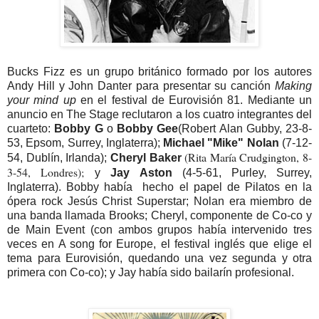
Bucks Fizz es un grupo británico formado por los autores
Andy Hill y John Danter para presentar su canción
Making
your mind up
en el festival de Eurovisión 81. Mediante un
anuncio en The Stage reclutaron a los cuatro integrantes del
cuarteto:
Bobby G
o
Bobby Gee
(Robert Alan Gubby, 23-8-
53, Epsom, Surrey, Inglaterra);
Michael "Mike" Nolan
(7-12-
(Rita María Crudgington, 8-
54, Dublín, Irlanda);
Cheryl Baker
3-54, Londres);
y
Jay Aston
(4-5-61, Purley, Surrey,
Inglaterra). Bobby había hecho el papel de Pilatos en la
ópera rock Jesús Christ Superstar; Nolan era miembro de
una banda llamada Brooks; Cheryl, componente de Co-co y
de Main Event (con ambos grupos había intervenido tres
veces en A song for Europe, el festival inglés que elige el
tema para Eurovisión, quedando una vez segunda y otra
primera con Co-co); y Jay había sido bailarín profesional.