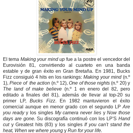
El tema
Making your mind up
fue a la postre el vencedor del
Eurovisión 81, convirtiendo al cuarteto en una banda
estable y de gran éxito en Gran Bretaña. En 1981, Bucks
Fizz consiguió 4 hits en los rankings:
Making your mind
(n.º
1),
Piece of the action
(n.º 12),
One of those nights
(n.º 20) y
The land of make believe
(n.º 1 en enero del 82, pero
editado a finales del 81), además de llevar al top-20 su
primer LP,
Bucks Fizz
. En 1982 mantuvieron el éxito
comercial aunque en menor grado con el segundo LP
Are
you ready
y los singles
My camera never lies
y
Now those
days are gone.
Su discografía continuó con los LP'S
Hand
cut
y Greatest hits
(83) y los singles
If you can't stand the
heat, When we where young
y
Run for your life.