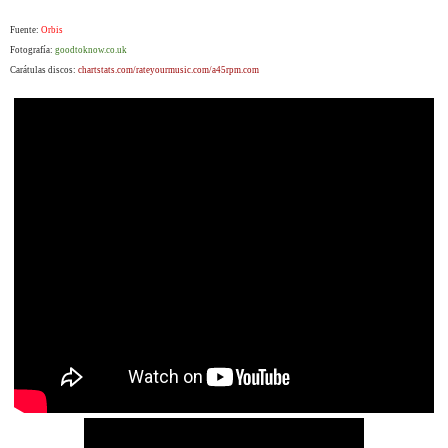
Fuente:
Orbis
Fotografía:
goodtoknow.co.uk
Carátulas discos:
chartstats.com/rateyourmusic.com/a45rpm.com