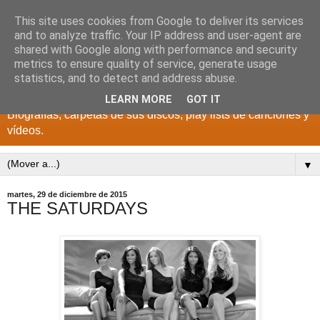
This site uses cookies from Google to deliver its services
DISCOS PARA EL
and to analyze traffic. Your IP address and user-agent are
shared with Google along with performance and security
RECUERDO
metrics to ensure quality of service, generate usage
statistics, and to detect and address abuse.
CANTANTES Y GRUPOS DE LOS AÑOS 1950 a 2022.
LEARN MORE
GOT IT
Biografías, carpetas de sus discos, play lists de canciones y
vídeos.
▼
martes, 29 de diciembre de 2015
THE SATURDAYS