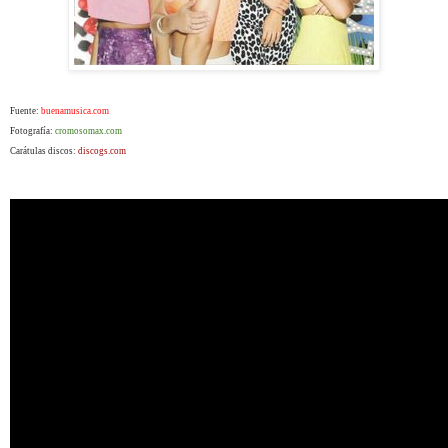
Fuente:
buenamusica.com
Fotografía:
cromosomax.com
Carátulas discos:
discogs.com