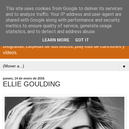
This site uses cookies from Google to deliver its services
DISCOS PARA EL
and to analyze traffic. Your IP address and user-agent are
shared with Google along with performance and security
RECUERDO
metrics to ensure quality of service, generate usage
statistics, and to detect and address abuse.
CANTANTES Y GRUPOS DE LOS AÑOS 1950 a 2022.
LEARN MORE
GOT IT
Biografías, carpetas de sus discos, play lists de canciones y
vídeos.
▼
jueves, 14 de enero de 2016
ELLIE GOULDING