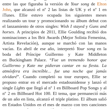
entre las que figuraba la versión de
Your song
de
Elton
John
, que alcanzó el nº 2 las listas de UK y el nº 1 en
iTunes. Ellie estuvo ocupada los siguientes meses
realizando un tour y promocionando su álbum debut con
el lanzamiento de otros singles:
Wish I stayed
y
Guns and
horses
. A principios de 2011, Ellie Goulding recibió dos
nominaciones a los Brit Awards (Mejor Solista Femenina,
Artista Revelación), aunque se marchó con las manos
vacías. En abril de ese año, interpretó
Your song
en la
boda del Príncipe Guillermo y Kate Middleton
en Buckingham Palace. “
Fue un tremendo honor que
Guillermo y Kate me pidieran cantar en su fiesta. La
atmósfera era increíble... fue una noche que jamás
olvidaré
”. Cuando completó su tour europeo, Ellie se
propuso entrar en el mercado estadounidense y lanzó el
single
Lights
que llegó al nº 1 en Billboard Pop Songs y al
nº 2 en Billboard Hot 100. El tema, que permaneció más
de un año en lista, alcanzó el triple platino. El álbum salió
en Estados Unidos en el mes de marzo con tres canciones