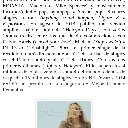
MONSTA, Madeon o Mike Spencer) y musicalmente
incorporó indie pop, synthpop y 'dream pop'. Sus tres
singles fueron:
Anything could happen
,
Figure 8
y
Explosions
. En agosto de 2013, publicó una versión
ampliada bajo el título de “Halcyon Days”, con varios
‘bonus tracks’ entre los que había colaboraciones con
Calvin Harris (
I need your love
), Madeon (
Stay awake
) y
DJ Fresh ("Flashlight").
Burn
, el primer single de la
reedición, entró directamente al nº 1 de la lista de singles
en el Reino Unido y al nº 1 de iTunes.
Con sus dos
primeros álbumes
(
Lights
y
Halcyon
), Ellie, superó los 4
millones de copias vendidas en todo el mundo, además de
despachar 15 millones de singles. En los Brit Awards 2014
recibió un premio en la categoría de Mejor Cantante
Femenina.