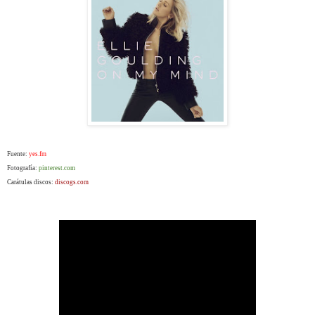
Fuente:
yes.fm
Fotografía:
pinterest.com
Carátulas discos:
discogs.com