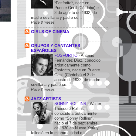
*Fosforito*, nace en
Puente Genil (Córdoba) el
3 de agosto de 1932, de
madre sevillana y padre co...
Hace 8 meses
GIRLS OF CINEMA
-
GRUPOS Y CANTANTES
ESPAÑOLES
FOSFORITO
-
Antonio
Fernández Díaz, conocido
artísticamente como
Fosforito, nace en Puente
Genil (Córdoba) el 3 de
agosto de 1932, de madre
sevillana y padre co...
Hace 8 meses
JAZZ ARTISTS
SONNY ROLLINS
-
Walter
Theodore Rollins,
conocido artísticamente
como *Sonny Rollins*,
nació el 7 de septiembre
de 1930 en Nueva York y
falleció en la misma ciudad a la...