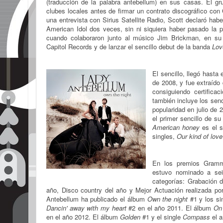
(traducción de la palabra antebellum) en sus casas. El g
clubes locales antes de firmar un contrato discográfico con 
una entrevista con Sirius Satellite Radio, Scott declaró ha
American Idol dos veces, sin ni siquiera haber pasado la 
cuando colaboraron junto al músico Jim Brickman, en su 
Capitol Records y de lanzar el sencillo debut de la banda
Lov
El sencillo, llegó hast
de 2008, y fue extraído
consiguiendo certifica
también incluye los senc
popularidad en julio de 
el primer sencillo de 
American honey
es el s
singles,
Our kind of love
En los premios Gramm
estuvo nominado a sei
categorías: Grabación d
año, Disco country del año y Mejor Actuación realizada po
Antebellum ha publicado el álbum
Own the night
#1 y los si
Dancin' away with my heart
#2 en el año 2011. El álbum
On 
en el año 2012. El álbum
Golden
#1 y el single
Compass
el a