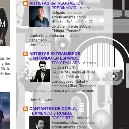
ARTISTAS del REGGAETON
PREDIKADOR
-
Víctor
Delgado, conocido
artísticamente como
*Predikador*, nació el 27
de diciembre de 1983 en
Chiriquí (Panamá).
Cantante y productor musical
panameño ...
Hace 3 años
ARTISTAS EXTRANJEROS
stas de
CANTANDO EN ESPAÑOL
 y fue
TONY DALLARA
-
Antonio
Lardera (TONY
 2010.
DALLARA), nació el 30 de
de los
junio de 1936 en
Campobasso (Italia) y
creció en Milán. Terminada
la escuela, comenzó a trabajar primero
...
Hace 6 meses
CANTANTES DE COPLA,
FLAMENCO y RUMBA
FOSFORITO
-
Antonio
Fernández Díaz, conocido
artísticamente como