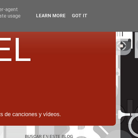
ser-agent
rate usage
LEARN MORE
GOT IT
EL
 de canciones y vídeos.
BUSCAR EN ESTE BLOG