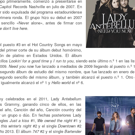
rupo primeramente, comenzó a presentarse en
Capitol Records Nashville en julio de 2007. En
ber sido expulsada del programa estadounidense
primera ronda. El grupo hizo su debut en 2007
sencillo «Never alone», antes de firmar con
e don't live here
.
a el puesto #3 en el Hot Country Songs en mayo
 del primer corte de su álbum debut homónimo,
ción de platino en Estados Unidos. El álbum
illos
Lookin' for a good time
y
I run to you
, siendo este último n.º 1 en las li
2009.
Need you now
fue lanzado a mediados de 2009 llegando al puesto n.º 1
su segundo álbum de estudio del mismo nombre, que fue lanzado en enero de
egundo sencillo del mismo álbum, y también alcanzó el puesto n.º 1. Otro 
igualmente alcanzó el nº 1 y
Hello world
el nº 6.
y celebrados en el 2011, Lady Antebellum
s Grammy, ganando cinco de ellos, en las
el año, Canción del año, Canción country del
r un grupo o dúo. En fechas posteriores Lady
ngles
Just a kiss
#1,
We owned the night
#1 y
this winter's night
#2 y el single
Downtown
#2
ño 2013. El álbum
747
#2 y el single
Bartender