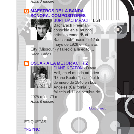
Hace 2 meses
MAESTROS DE LA BANDA
SONORA: COMPOSITORES
BURT BACHARACH
-
Burt
Bacharach Freeman,
conocido en el mundo
artístico como *Burt
Bacharach*, nació el 12 de
mayo de 1928 en Kansas
City (Missouri) y falleció a la edad ...
Hace 3 años
OSCAR A LA MEJOR ACTRIZ
DIANE KEATON
-
Diane
Hall, en el mundo artístico
*Diane Keaton*, nació el 5
de enero de 1946 en Los
Ángeles (California) y
falleció el 11 de octubre de
2025 a los 79 a...
Hace 9 meses
Mostrar todo
ETIQUETAS
*NSYNC