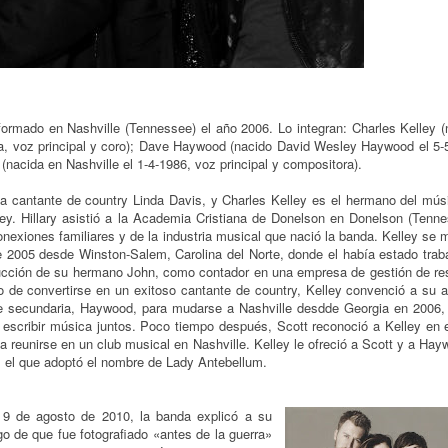
formado en Nashville (Tennessee) el año 2006. Lo integran:
Charles Kelley
(
, voz principal y coro);
Dave Haywood
(nacido David Wesley Haywood el 5-
t
(nacida en Nashville el 1-4-1986, voz principal y compositora).
e la cantante de country Linda Davis, y Charles Kelley es el hermano del mús
ey. Hillary asistió a la Academia Cristiana de Donelson en Donelson (Tenne
nexiones familiares y de la industria musical que nació la banda. Kelley se 
 2005 desde Winston-Salem, Carolina del Norte, donde el había estado trab
rucción de su hermano John, como contador en una empresa de gestión de re
to de convertirse en un exitoso cantante de country, Kelley convenció a su a
 secundaria, Haywood, para mudarse a Nashville desdde Georgia en 2006, 
escribir música juntos. Poco tiempo después, Scott reconoció a Kelley en el
reunirse en un club musical en Nashville. Kelley le ofreció a Scott y a Hay
, el que adoptó el nombre de Lady Antebellum.
 9 de agosto de 2010, la banda explicó a su
o de que fue fotografiado «antes de la guerra»