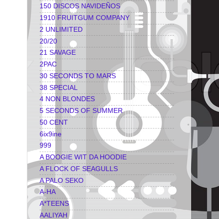
150 DISCOS NAVIDEÑOS
1910 FRUITGUM COMPANY
2 UNLIMITED
20/20
21 SAVAGE
2PAC
30 SECONDS TO MARS
38 SPECIAL
4 NON BLONDES
5 SECONDS OF SUMMER
50 CENT
6ix9ine
999
A BOOGIE WIT DA HOODIE
A FLOCK OF SEAGULLS
A PALO SEKO
A-HA
A*TEENS
AALIYAH