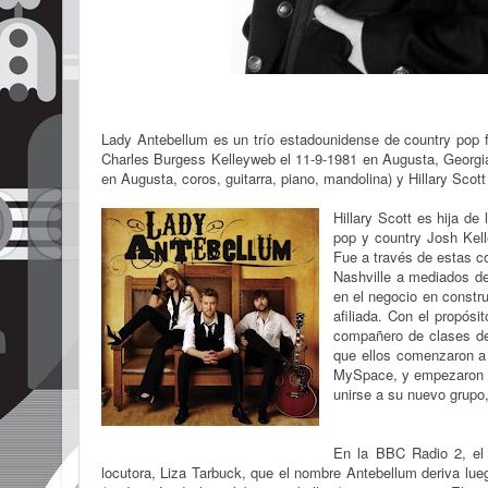
Lady Antebellum
es un trío estadounidense de country pop 
Charles Burgess Kelleyweb el 11-9-1981 en Augusta, Georgia
en Augusta, coros, guitarra, piano, mandolina) y
Hillary Scot
Hillary Scott es hija d
pop y country Josh Kell
Fue a través de estas co
Nashville a mediados de
en el negocio en const
afiliada. Con el propósi
compañero de clases de
que ellos comenzaron a 
MySpace, y empezaron a 
unirse a su nuevo grupo
En la BBC Radio 2, el
locutora, Liza Tarbuck, que el nombre Antebellum deriva lueg