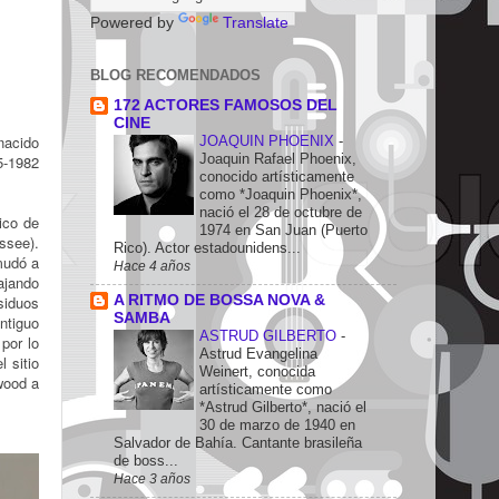
Powered by
Translate
BLOG RECOMENDADOS
172 ACTORES FAMOSOS DEL
CINE
nacido
JOAQUIN PHOENIX
-
Joaquin Rafael Phoenix,
5-1982
conocido artísticamente
como *Joaquin Phoenix*,
nació el 28 de octubre de
ico de
1974 en San Juan (Puerto
ssee).
Rico). Actor estadounidens...
mudó a
Hace 4 años
ajando
A RITMO DE BOSSA NOVA &
siduos
SAMBA
ntiguo
ASTRUD GILBERTO
-
por lo
Astrud Evangelina
 sitio
Weinert, conocida
wood a
artísticamente como
*Astrud Gilberto*, nació el
30 de marzo de 1940 en
Salvador de Bahía. Cantante brasileña
de boss...
Hace 3 años