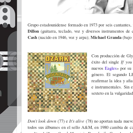
Grupo estadounidense formado en 1973 por seis cantantes, 
Dillon
(guitarra, teclado, voz y diversos instrumentos de
Cash
Michael
Granda
(nacido en 1946, voz y arpa);
(bajo 
Con producción de Gly
éxito del single
If you
nuevos
Eagles
» por su
género. El segundo L
reafirmar la idea y af
e instrumentales. Sin
sexteto en la vulgaridad
Don’t look
down
(77) e
It's alive
(78) no aportan nada nuevo
todos sus álbumes en el sello A&M, en 1980 cambia de ca