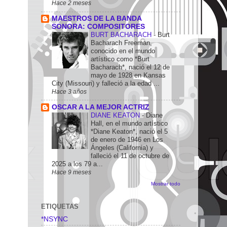
Hace 2 meses
MAESTROS DE LA BANDA
SONORA: COMPOSITORES
BURT BACHARACH
-
Burt
Bacharach Freeman,
conocido en el mundo
artístico como *Burt
Bacharach*, nació el 12 de
mayo de 1928 en Kansas
City (Missouri) y falleció a la edad ...
Hace 3 años
OSCAR A LA MEJOR ACTRIZ
DIANE KEATON
-
Diane
Hall, en el mundo artístico
*Diane Keaton*, nació el 5
de enero de 1946 en Los
Ángeles (California) y
falleció el 11 de octubre de
2025 a los 79 a...
Hace 9 meses
Mostrar todo
ETIQUETAS
*NSYNC