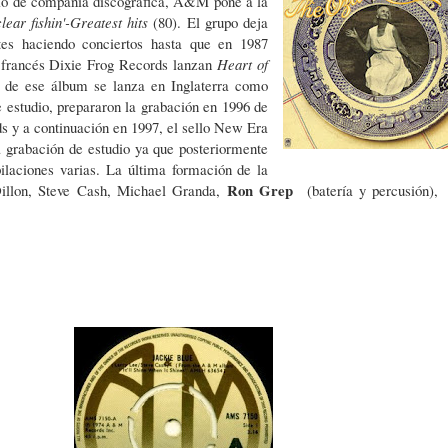
o de compañía discográfica, A&M pone a la
ar fishin'-Greatest hits
(80). El grupo deja
tes haciendo conciertos hasta que en 1987
o francés Dixie Frog Records lanzan
Heart of
 de ese álbum se lanza en Inglaterra como
 estudio, prepararon la grabación en 1996 de
s y a continuación en 1997, el sello New Era
a grabación de estudio ya que posteriormente
pilaciones varias. La última formación de la
Ron Grep
Dillon, Steve Cash, Michael Granda,
(batería y percusión)