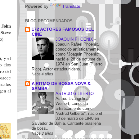
Powered by
Translate
BLOG RECOMENDADOS
John
:
172 ACTORES FAMOSOS DEL
Steve
;
CINE
o).
JOAQUIN PHOENIX
-
Joaquin Rafael Phoenix,
conocido artísticamente
como *Joaquin Phoenix*,
, y el
nació el 28 de octubre de
o «los
1974 en San Juan (Puerto
Rico). Actor estadounidens...
ro del
Hace 4 años
parece
ocales
A RITMO DE BOSSA NOVA &
SAMBA
gen al
ASTRUD GILBERTO
-
Astrud Evangelina
Weinert, conocida
artísticamente como
*Astrud Gilberto*, nació el
30 de marzo de 1940 en
Salvador de Bahía. Cantante brasileña
de boss...
Hace 3 años