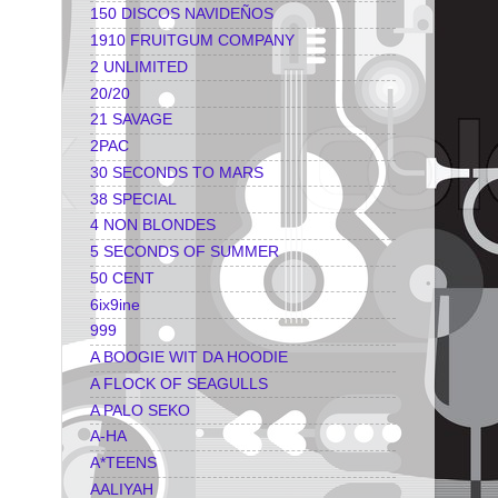
150 DISCOS NAVIDEÑOS
1910 FRUITGUM COMPANY
2 UNLIMITED
20/20
21 SAVAGE
2PAC
30 SECONDS TO MARS
38 SPECIAL
4 NON BLONDES
5 SECONDS OF SUMMER
50 CENT
6ix9ine
999
A BOOGIE WIT DA HOODIE
A FLOCK OF SEAGULLS
A PALO SEKO
A-HA
A*TEENS
AALIYAH