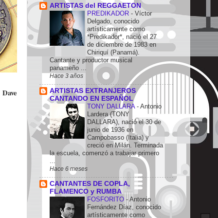
ARTISTAS del REGGAETON
PREDIKADOR
-
Víctor
Delgado, conocido
artísticamente como
*Predikador*, nació el 27
de diciembre de 1983 en
Chiriquí (Panamá).
Cantante y productor musical
panameño ...
Hace 3 años
Dave
ARTISTAS EXTRANJEROS
,
CANTANDO EN ESPAÑOL
TONY DALLARA
-
Antonio
Lardera (TONY
DALLARA), nació el 30 de
junio de 1936 en
Campobasso (Italia) y
creció en Milán. Terminada
la escuela, comenzó a trabajar primero
...
Hace 6 meses
CANTANTES DE COPLA,
FLAMENCO y RUMBA
FOSFORITO
-
Antonio
Fernández Díaz, conocido
artísticamente como