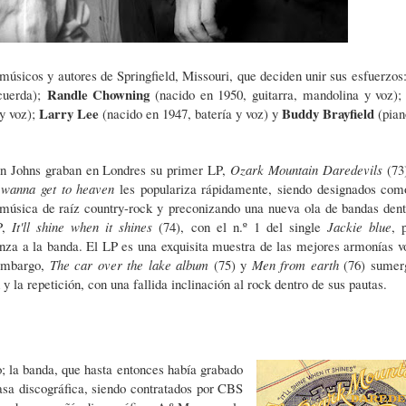
músicos y autores de Springfield, Missouri, que deciden unir sus esfuerzos
Randle Chowning
 cuerda);
(nacido en 1950, guitarra, mandolina y voz)
Larry Lee
Buddy Brayfield
y voz);
(nacido en 1947, batería y voz) y
(pian
n Johns graban en Londres su primer LP,
Ozark Mountain Daredevils
(73)
 wanna get to heaven
les populariza rápidamente, siendo designados com
 música de raíz country-rock y preconizando una nueva ola de bandas dent
P,
It'll shine when it shines
(74), con
el n.º 1 del single
Jackie blue
, 
ianza a la banda. El LP es una exquisita muestra de las mejores armonías v
 embargo,
The car over the lake album
(75) y
Men from earth
(76) sumer
 y la repetición, con una fallida inclinación al rock dentro de sus pautas.
; la banda, que hasta entonces había grabado
sa discográfica, siendo contratados por CBS