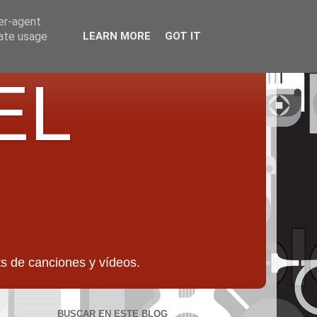
ser-agent
rate usage
LEARN MORE
GOT IT
EL
 de canciones y vídeos.
BUSCAR EN ESTE BLOG