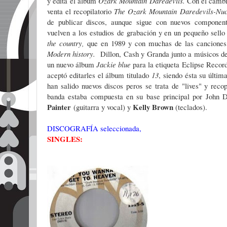
y edita el álbum
Ozark
Mountain Daredevils.
Con el cambi
venta el recopilatorio
The Ozark Mountain Daredevils-Nucle
de publicar discos, aunque sigue con nuevos componen
vuelven a los estudios de grabación y en un pequeño sell
the country,
que en 1989 y con muchas de las canciones
Modern history.
Dillon, Cash y Granda junto a músicos de
un nuevo álbum
Jackie blue
para la etiqueta Eclipse Record
aceptó editarles el álbum titulado
13
, siendo ésta su últim
han salido nuevos discos peros se trata de "lives" y reco
banda estaba compuesta en su base principal por John 
Painter
Kelly Brown
(guitarra y vocal) y
(teclados).
DISCOGRAFÍA seleccionada,
SINGLES: