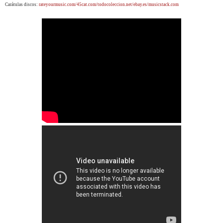
Carátulas discos:
rateyourmusic.com/45cat.com/todocoleccion.net/ebay.es/musicstack.com