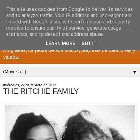
This site uses cookies from Google to deliver its services
DISCOS PARA EL
and to analyze traffic. Your IP address and user-agent are
shared with Google along with performance and security
RECUERDO
metrics to ensure quality of service, generate usage
statistics, and to detect and address abuse.
CANTANTES Y GRUPOS DE LOS AÑOS 1950 a 2022.
LEARN MORE
GOT IT
Biografías, carpetas de sus discos, play lists de canciones y
vídeos.
▼
miércoles, 22 de febrero de 2017
THE RITCHIE FAMILY