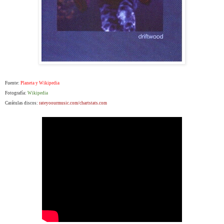
Fuente:
Planeta y Wikipedia
Fotografía:
Wikipedia
Carátulas discos:
rateyoourmusic.com/chartstats.com