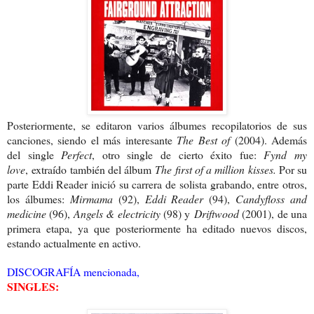
Posteriormente, se editaron varios álbumes recopilatorios de sus
canciones, siendo el más interesante
The Best of
(2004). Además
del single
Perfect
, otro single de cierto éxito fue:
Fynd my
love
, extraído también del álbum
The first of a million kisses.
Por su
parte Eddi Reader inició su carrera de solista grabando, entre otros,
los álbumes:
Mirmama
(92),
Eddi Reader
(94),
Candyfloss and
medicine
(96),
Angels & electricity
(98) y
Driftwood
(2001), de una
primera etapa, ya que posteriormente ha editado nuevos discos,
estando actualmente en activo.
DISCOGRAFÍA mencionada,
SINGLES: