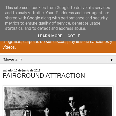
This site uses cookies from Google to deliver its services
DISCOS PARA EL
and to analyze traffic. Your IP address and user-agent are
shared with Google along with performance and security
RECUERDO
metrics to ensure quality of service, generate usage
statistics, and to detect and address abuse.
CANTANTES Y GRUPOS DE LOS AÑOS 1950 a 2022.
LEARN MORE
GOT IT
Biografías, carpetas de sus discos, play lists de canciones y
vídeos.
▼
sábado, 10 de junio de 2017
FAIRGROUND ATTRACTION