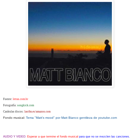
Fuente:
letras.com.br
Fotografía:
songkick.com
Carátulas discos:
lastfm.es/amazon.com
Fondo musical:
Tema "Matt's mood" por Matt Bianco gentileza de youtube.com
AUDIO Y VIDEO:
Esperar a que termine el fondo musical
para que no se mezclen las canciones.