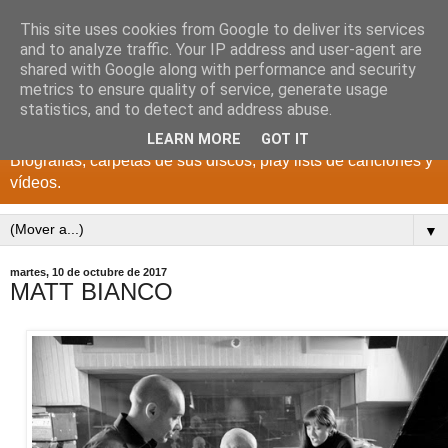
This site uses cookies from Google to deliver its services
DISCOS PARA EL
and to analyze traffic. Your IP address and user-agent are
shared with Google along with performance and security
RECUERDO
metrics to ensure quality of service, generate usage
statistics, and to detect and address abuse.
CANTANTES Y GRUPOS DE LOS AÑOS 1950 a 2022.
LEARN MORE
GOT IT
Biografías, carpetas de sus discos, play lists de canciones y
vídeos.
▼
martes, 10 de octubre de 2017
MATT BIANCO