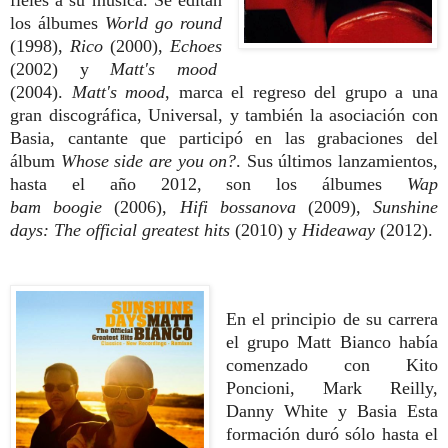
fieles a su música. Se editan
los álbumes
World go round
(1998),
Rico
(2000),
Echoes
(2002) y
Matt's mood
(2004).
Matt's mood
, marca el regreso del grupo a una
gran discográfica, Universal, y también la asociación con
Basia, cantante que participó en las grabaciones del
álbum
Whose side are you on?
. Sus últimos lanzamientos,
hasta el año 2012, son los álbumes
Wap
bam boogie
(2006),
Hifi bossanova
(2009),
Sunshine
days: The official greatest hits
(2010) y
Hideaway
(2012).
En el principio de su carrera
el grupo Matt Bianco había
comenzado con
Kito
Poncioni, Mark Reilly,
Danny White y Basia Esta
formación duró sólo hasta el