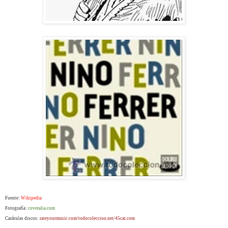
Fuente:
Wikipedia
Fotografía:
coveralia.com
Carátulas discos:
rateyourmusic.com/todocoleccion.net/45cat.com