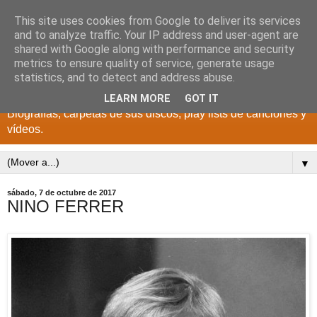
This site uses cookies from Google to deliver its services
DISCOS PARA EL
and to analyze traffic. Your IP address and user-agent are
shared with Google along with performance and security
RECUERDO
metrics to ensure quality of service, generate usage
statistics, and to detect and address abuse.
CANTANTES Y GRUPOS DE LOS AÑOS 1950 a 2022.
LEARN MORE
GOT IT
Biografías, carpetas de sus discos, play lists de canciones y
vídeos.
▼
sábado, 7 de octubre de 2017
NINO FERRER