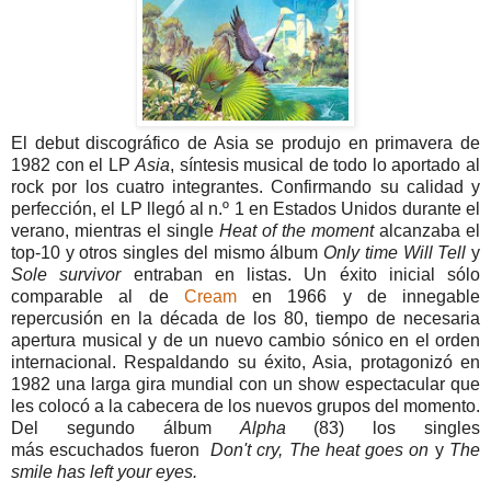
El debut discográfico de Asia se produjo en primavera de
1982 con el LP
Asia
, síntesis musical de todo lo aportado al
rock por los cuatro integrantes. Confirmando su calidad y
perfección, el LP llegó al n.º 1 en Estados Unidos durante el
verano, mientras el single
Heat of the moment
alcanzaba el
top-10 y otros singles del mismo álbum
Only time Will Tell
y
Sole survivor
entraban en listas. Un éxito inicial sólo
comparable al de
Cream
en 1966 y de innegable
repercusión en la década de los 80, tiempo de necesaria
apertura musical y de un nuevo cambio sónico en el orden
internacional. Respaldando su éxito, Asia, protagonizó en
1982 una larga gira mundial con un show espectacular que
les colocó a la cabecera de los nuevos grupos del momento.
Del segundo álbum
Alpha
(83)
los singles
más escuchados fueron
Don't cry, The heat goes on
y
The
smile has left your eyes.