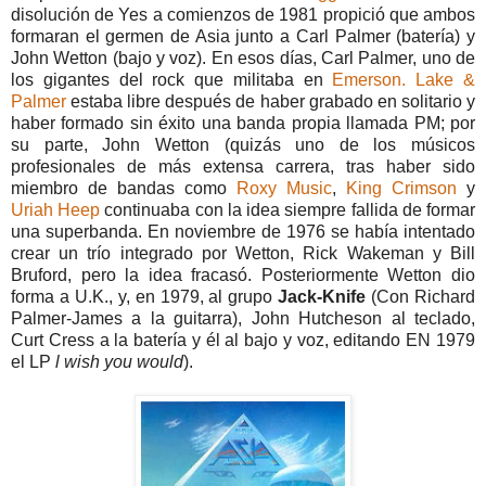
disolución de Yes a comienzos de 1981 propició que ambos
formaran el germen de Asia junto a Carl Palmer (batería) y
John Wetton (bajo y voz). En esos días, Carl Palmer, uno de
los gigantes del rock que militaba en
Emerson. Lake &
Palmer
estaba libre después de haber grabado en solitario y
haber formado sin éxito una banda propia llamada PM; por
su parte, John Wetton (quizás uno de los músicos
profesionales de más extensa carrera, tras haber sido
miembro de bandas como
Roxy Music
,
King Crimson
y
Uriah Heep
continuaba con la idea siempre fallida de formar
una superbanda. En noviembre de 1976 se había intentado
crear un trío integrado por Wetton, Rick Wakeman y Bill
Bruford, pero la idea fracasó. Posteriormente Wetton dio
forma a U.K., y, en 1979, al grupo
Jack-Knife
(Con Richard
Palmer-James a la guitarra), John Hutcheson al teclado,
Curt Cress a la batería y él al bajo y voz, editando EN 1979
el LP
l wish you would
).