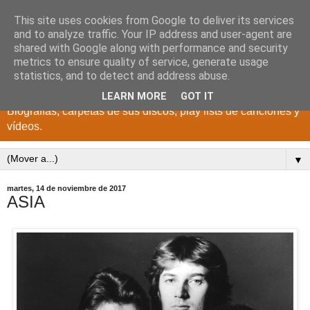
This site uses cookies from Google to deliver its services
DISCOS PARA EL
and to analyze traffic. Your IP address and user-agent are
shared with Google along with performance and security
RECUERDO
metrics to ensure quality of service, generate usage
statistics, and to detect and address abuse.
CANTANTES Y GRUPOS DE LOS AÑOS 1950 a 2022.
LEARN MORE
GOT IT
Biografías, carpetas de sus discos, play lists de canciones y
vídeos.
▼
martes, 14 de noviembre de 2017
ASIA