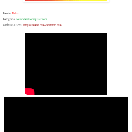
Fuente:
Orbis
Fotografía:
soundcheck.ocregister.com
Carátulas discos:
rateyourmusic.com/chartstats.com