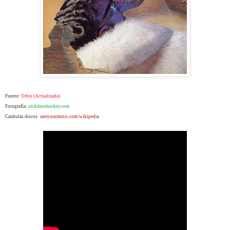
Fuente:
Orbis (Actualizada)
Fotografía:
nickdoeshockey.com
Carátulas discos:
rateyourmusic.com/wikipedia