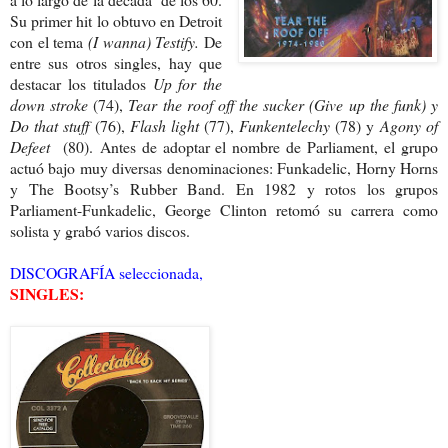
Su primer hit lo obtuvo en Detroit
con el tema
(I wanna) Testify.
De
entre sus otros singles, hay que
destacar los titulados
Up for the
down stroke
(74),
Tear the roof off the sucker (Give up the funk) y
Do that stuff
(76),
Flash light
(77),
Funkentelechy
(78) y
Agony of
Defeet
(80).
Antes de adoptar el nombre de Parliament, el grupo
actuó bajo muy diversas denominaciones: Funkadelic, Horny Horns
y The Bootsy’s Rubber Band. En 1982 y rotos los grupos
Parliament-Funkadelic, George Clinton retomó su carrera como
solista y grabó varios discos.
DISCOGRAFÍA seleccionada,
SINGLES: