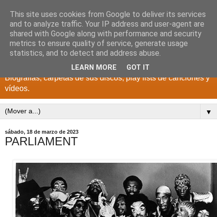
This site uses cookies from Google to deliver its services
DISCOS PARA EL
and to analyze traffic. Your IP address and user-agent are
shared with Google along with performance and security
RECUERDO
metrics to ensure quality of service, generate usage
statistics, and to detect and address abuse.
CANTANTES Y GRUPOS DE LOS AÑOS 1950 a 2022.
LEARN MORE
GOT IT
Biografías, carpetas de sus discos, play lists de canciones y
vídeos.
▼
sábado, 18 de marzo de 2023
PARLIAMENT