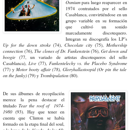
Osmium
para luego reaparecer
en
1974 contratados por el sello
Casablanca, convirtiéndose en un
grupo variable en su formación
que cultivó un sonido
marcadamente discotequero.
Integran su discografía los LP’s
Up for the down
stroke
(74),
Chocolate city
(75),
Mothership
connection
(76),
The clones of Dr. Funkenstein
(76),
Get down and
boogie
(77, un variado de artistas discotequeros del sello
Casablanca),
Live
(77),
Funkentelechy vs. the Placebo Syndrome
(77) y
Motor booty affair (78), Gloryhallastoopid (Or pin the tale
on the funky)
(79) y
Trombipulation
(80).
De sus álbumes de recopilación
merece la pena destacar el
titulado
Tear the roof of 1974-
1980
(93). Hay que tener en
cuenta que
Clinton se había
formado en la etapa final del soul,
a lo largo de la década de los 60.