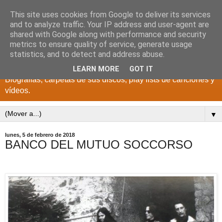
This site uses cookies from Google to deliver its services
DISCOS PARA EL
and to analyze traffic. Your IP address and user-agent are
shared with Google along with performance and security
RECUERDO
metrics to ensure quality of service, generate usage
statistics, and to detect and address abuse.
CANTANTES Y GRUPOS DE LOS AÑOS 1950 a 2022.
LEARN MORE
GOT IT
Biografías, carpetas de sus discos, play lists de canciones y
vídeos.
▼
lunes, 5 de febrero de 2018
BANCO DEL MUTUO SOCCORSO