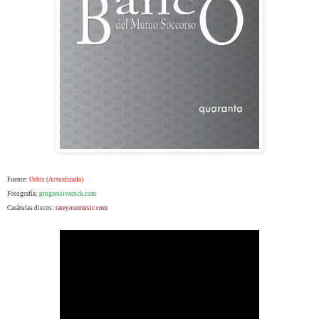
Fuente:
Orbis (Actualizada)
Fotografía:
progressiverock.com
Carátulas discos:
rateyourmusic.com