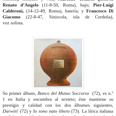
Renato d’Angelo
(11-8-50, Roma),
bajo;
Pier-Luigi
Calderoni,
(14-12-49, Ro
ma), batería; y
Francesco Di
Giacomo
(22-8-47, Siniscola, isla de Cerdeña),
voz
solista.
Su primer álbum,
Banco del Mutuo
Soccorso
(72), es n.º
1 en Italia y encumbra
al sexteto; éste mantiene su
prestigio y ca
lidad con los dos álbumes siguientes,
Dar
win!
(72) y
Io sono nato libero
(73). La lírica
italiana