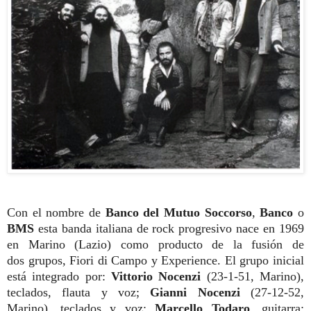
Con el nombre de
Banco del Mutuo
Soccorso
,
Banco
o
BMS
esta banda italiana de rock progresivo nace en
1969
en Marino (Lazio) como producto de la fusión de
dos
grupos, Fiori di Campo y Experience. El
grupo inicial
está integrado por:
Vittorio
Nocenzi
(23-1-51, Marino),
teclados, flau
ta y voz;
Gianni Nocenzi
(27-12-52,
Mari
no), teclados y voz;
Marcello Todaro
, gui
tarra;