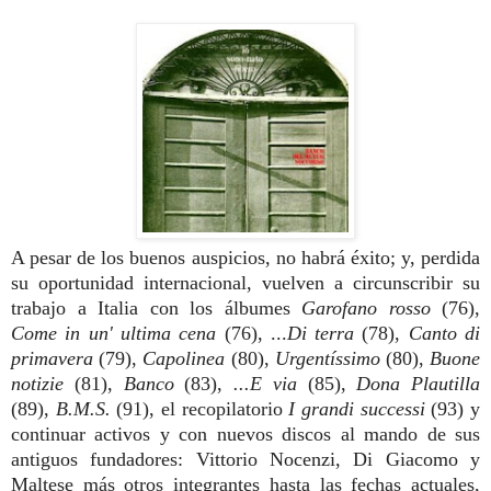
A pesar de los buenos auspicios, no habrá éxito; y, perdida
su oportunidad internacional, vuelven a circunscribir su
trabajo a Italia con los álbumes
Garofano rosso
(76),
Come in un' ultima cena
(76), ...
Di terra
(78),
Canto di
primavera
(79),
Capolinea
(80),
Urgentíssimo
(80),
Buone
notizie
(81),
Banco
(83),
...E via
(85),
Dona Plautilla
(89),
B.M.S.
(91), el recopilatorio
I grandi successi
(93) y
continuar activos y con nuevos discos al mando de sus
antiguos fundadores: Vittorio Nocenzi, Di Giacomo y
Maltese más otros integrantes hasta las fechas actuales,