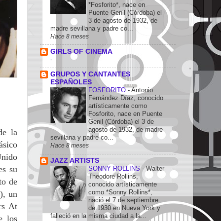
*Fosforito*, nace en
Puente Genil (Córdoba) el
3 de agosto de 1932, de
madre sevillana y padre co...
Hace 8 meses
GIRLS OF CINEMA
-
GRUPOS Y CANTANTES
ESPAÑOLES
FOSFORITO
-
Antonio
Fernández Díaz, conocido
artísticamente como
Fosforito, nace en Puente
Genil (Córdoba) el 3 de
agosto de 1932, de madre
de la
sevillana y padre co...
ásico
Hace 8 meses
Unido
JAZZ ARTISTS
es su
SONNY ROLLINS
-
Walter
Theodore Rollins,
to de
conocido artísticamente
como *Sonny Rollins*,
), un
nació el 7 de septiembre
rs At
de 1930 en Nueva York y
falleció en la misma ciudad a la...
e los