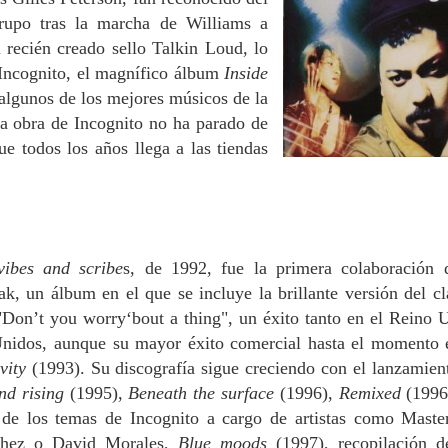
rupo tras la marcha de Williams a
 recién creado sello Talkin Loud, lo
 Incognito, el magnífico álbum
Inside
a algunos de los mejores músicos de la
la obra de Incognito no ha parado de
e todos los años llega a las tiendas
vibes and scribe
s, de 1992, fue la primera colaboración 
k, un álbum en el que se incluye la brillante versión del cl
Don’t you worry‘bout a thing", un éxito tanto en el Reino 
nidos, aunque su mayor éxito comercial hasta el momento 
vity
(1993). Su discografía sigue creciendo con el lanzamien
nd rising
(1995),
Beneath the surface
(1996),
Remixed
(1996
 de los temas de Incognito a cargo de artistas como Maste
hez o David Morales,
Blue moods
(1997), recopilación d