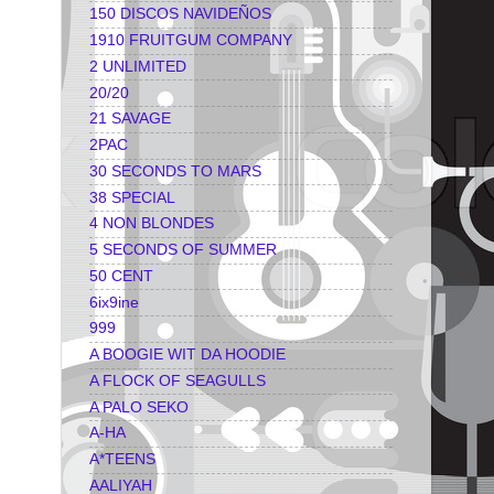
150 DISCOS NAVIDEÑOS
1910 FRUITGUM COMPANY
2 UNLIMITED
20/20
21 SAVAGE
2PAC
30 SECONDS TO MARS
38 SPECIAL
4 NON BLONDES
5 SECONDS OF SUMMER
50 CENT
6ix9ine
999
A BOOGIE WIT DA HOODIE
A FLOCK OF SEAGULLS
A PALO SEKO
A-HA
A*TEENS
AALIYAH