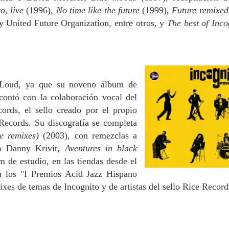
o, live
(1996),
No time like the future
(1999),
Future remixed
 United Future Organization, entre otros, y
The best of Inco
n Loud, ya que su noveno álbum de
contó con la colaboración vocal del
ords, el sello creado por el propio
ecords. Su discografía se completa
ve remixes)
(2003), con remezclas a
o Danny Krivit,
Aventures in black
 de estudio, en las tiendas desde el
n los "I Premios Acid Jazz Hispano
xes de temas de Incognito y de artistas del sello Rice Recor