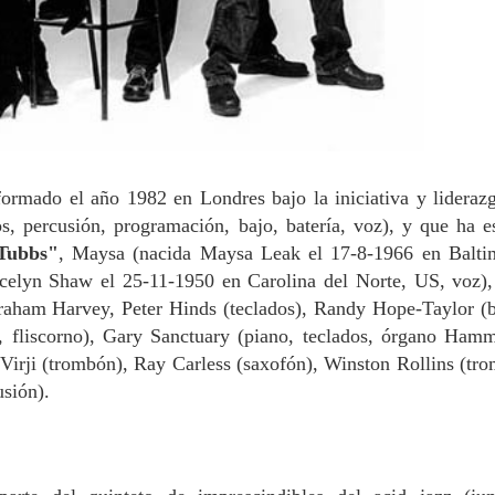
formado el año 1982 en Londres bajo la iniciativa y lideraz
dos, percusión, programación, bajo, batería, voz), y que ha e
Tubbs"
, Maysa (nacida Maysa Leak el 17-8-1966 en Balti
celyn Shaw el 25-11-1950 en Carolina del Norte, US, voz)
raham Harvey, Peter Hinds (teclados), Randy Hope-Taylor (b
, fliscorno), Gary Sanctuary (piano, teclados, órgano Ham
 Virji (trombón), Ray Carless (saxofón), Winston Rollins (tr
usión).