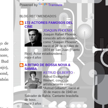
Powered by
Translate
BLOG RECOMENDADOS
172 ACTORES FAMOSOS DEL
CINE
JOAQUIN PHOENIX
-
Joaquin Rafael Phoenix,
conocido artísticamente
como *Joaquin Phoenix*,
go de
nació el 28 de octubre de
stado
1974 en San Juan (Puerto
Rico). Actor estadounidens...
more,
Hace 4 años
, Bud
A RITMO DE BOSSA NOVA &
ajo),
SAMBA
ASTRUD GILBERTO
-
mond,
Astrud Evangelina
ombón
Weinert, conocida
artísticamente como
*Astrud Gilberto*, nació el
30 de marzo de 1940 en
Salvador de Bahía. Cantante brasileña
de boss...
Hace 3 años