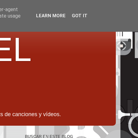
ser-agent
rate usage
LEARN MORE
GOT IT
EL
 de canciones y vídeos.
BUSCAR EN ESTE BLOG