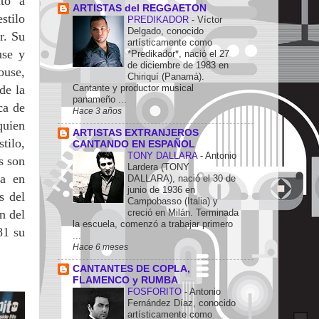
nto a
ARTISTAS del REGGAETON
stilo
PREDIKADOR
-
Víctor
Delgado, conocido
ar.
Su
artísticamente como
use y
*Predikador*, nació el 27
de diciembre de 1983 en
ouse,
Chiriquí (Panamá).
de la
Cantante y productor musical
panameño ...
ca de
Hace 3 años
quien
ARTISTAS EXTRANJEROS
tilo,
CANTANDO EN ESPAÑOL
TONY DALLARA
-
Antonio
s son
Lardera (TONY
ra en
DALLARA), nació el 30 de
junio de 1936 en
s del
Campobasso (Italia) y
n del
creció en Milán. Terminada
la escuela, comenzó a trabajar primero
81 su
...
Hace 6 meses
CANTANTES DE COPLA,
FLAMENCO y RUMBA
FOSFORITO
-
Antonio
Fernández Díaz, conocido
artísticamente como