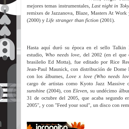
mejores temas instrumentales,
Last night in Toky
remixes de Jazzanova, Blaze, Masters At Work y
(2000) y
Life stranger than fiction
(2001).
Hasta aquí duró su época en el sello Talki
estudio,
Who needs love
, del 2002 (en el que 
brasileño Ed Motta), fue editado por Rice Rec
Jean-Paul Maunick, con distribución de Dome R
con los álbumes,
Love x love (Who needs lo
cargo de artistas como Kyoto Jazz Massive 
sunshine
(2004), con
Eleven
, su undécimo álbum
31 de octubre del 2005, que acaba segundo e
2005", y con "Feed your soul", un disco con remi