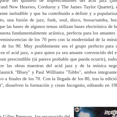
rte del quinteto de imprescindibles del acid jazz (ju
rand New Heavies, Corduroy y The James Taylor Quartet), e
ente ineludible y que ha contribuido a definir y a populariz
to, una fusión de jazz, funk, soul, disco, bossa/samba, ho
ue las bases de algunos temas utilizan bases electrónica de h
puesta fundamentalmente acústica, perfecta para los amantes 
reminiscencias de los 70 pero con la modernidad de la músi
s de los 90.
Muy posiblemente sea el grupo perfecto para 
 en el acid jazz, o para quien ya sea amante convencido del es
bum prescindible (ni parece probable que pueda ocurrir), todo
tre las obras maestras del acid jazz y de la música neg
 Maunick
"Bluey"
y Paul Willliams
"Tubbs"
, ambos integrante
 a finales de los 70. Con la llegada de los 80, tras la edició
", disuelven la formación y crean Incognito, editando en 19
s Gilles Peterson, fan reconocido del