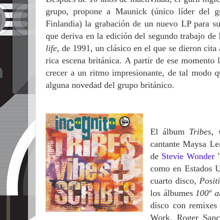
grupo, propone a Maunick (único líder del g
Finlandia) la grabación de un nuevo LP para su
que deriva en la edición del segundo trabajo de
life
, de 1991, un clásico en el que se dieron cit
rica escena británica. A partir de ese momento 
crecer a un ritmo impresionante, de tal modo qu
alguna novedad del grupo británico.
El álbum
Tribes, 
cantante Maysa Lea
de
Stevie Wonder
"
como en Estados U
cuarto disco,
Positi
los álbumes
100º a
disco con remixes
Work, Roger Sanc