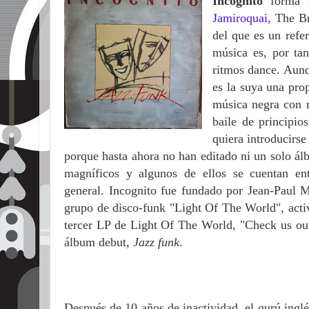
Incognito
forma pa
Jamiroquai
, The B
del que es un refer
música es, por tan
ritmos dance. Aunq
es la suya una pro
música negra con 
baile de principio
quiera introducirse
porque hasta ahora no han editado ni un solo ál
magníficos y algunos de ellos se cuentan en
general.
Incognito fue fundado por Jean-Paul
grupo de disco-funk "Light Of The World", activo
tercer LP de Light Of The World, "Check us out
álbum debut,
Jazz funk
.
Después de 10 años de inactividad, el gurú inglé