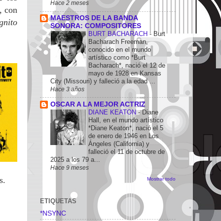
Hace 2 meses
, con
MAESTROS DE LA BANDA
gnito
SONORA: COMPOSITORES
BURT BACHARACH
-
Burt
Bacharach Freeman,
conocido en el mundo
artístico como *Burt
Bacharach*, nació el 12 de
mayo de 1928 en Kansas
City (Missouri) y falleció a la edad ...
Hace 3 años
OSCAR A LA MEJOR ACTRIZ
DIANE KEATON
-
Diane
Hall, en el mundo artístico
*Diane Keaton*, nació el 5
de enero de 1946 en Los
Ángeles (California) y
falleció el 11 de octubre de
2025 a los 79 a...
Hace 9 meses
ds.
Mostrar todo
ETIQUETAS
*NSYNC