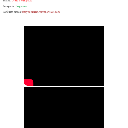
Fuente:
Orbis y Wikipedia
Fotografía:
thegate.ca
Carátulas discos:
rateyourmusic.com/chartstats.com