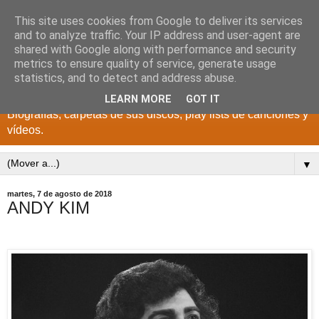
This site uses cookies from Google to deliver its services
DISCOS PARA EL
and to analyze traffic. Your IP address and user-agent are
shared with Google along with performance and security
RECUERDO
metrics to ensure quality of service, generate usage
statistics, and to detect and address abuse.
CANTANTES Y GRUPOS DE LOS AÑOS 1950 a 2022.
LEARN MORE
GOT IT
Biografías, carpetas de sus discos, play lists de canciones y
vídeos.
▼
martes, 7 de agosto de 2018
ANDY KIM