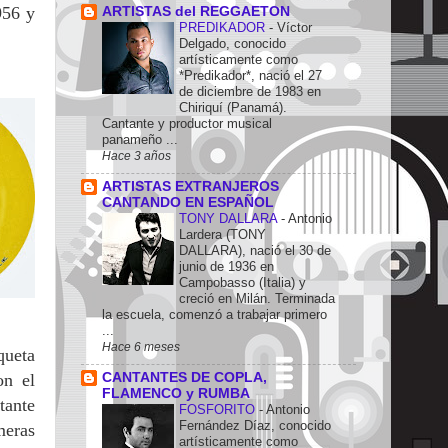
956 y
ARTISTAS del REGGAETON
PREDIKADOR
-
Víctor
Delgado, conocido
artísticamente como
*Predikador*, nació el 27
de diciembre de 1983 en
Chiriquí (Panamá).
Cantante y productor musical
panameño ...
Hace 3 años
ARTISTAS EXTRANJEROS
CANTANDO EN ESPAÑOL
TONY DALLARA
-
Antonio
Lardera (TONY
DALLARA), nació el 30 de
junio de 1936 en
Campobasso (Italia) y
creció en Milán. Terminada
la escuela, comenzó a trabajar primero
...
Hace 6 meses
queta
on el
CANTANTES DE COPLA,
FLAMENCO y RUMBA
tante
FOSFORITO
-
Antonio
Fernández Díaz, conocido
meras
artísticamente como