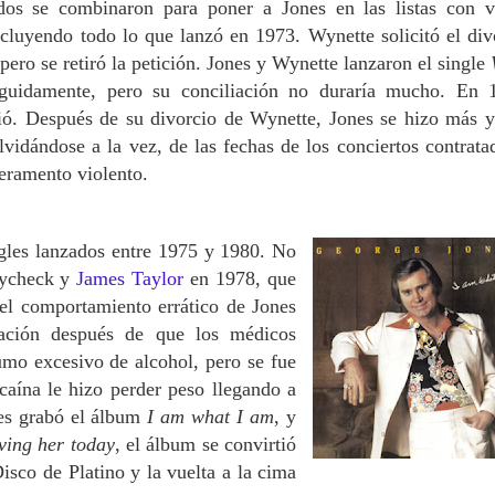
dos se combinaron para poner a Jones en las listas con v
incluyendo todo lo que lanzó en 1973. Wynette solicitó el div
ero se retiró la petición. Jones y Wynette lanzaron el single
guidamente, pero su conciliación no duraría mucho. En 
ció. Después de su divorcio de Wynette, Jones se hizo más 
vidándose a la vez, de las fechas de los conciertos contrata
peramento violento.
ingles lanzados entre 1975 y 1980. No
aycheck y
James Taylor
en 1978, que
 el comportamiento errático de Jones
tación después de que los médicos
umo excesivo de alcohol, pero se fue
aína le hizo perder peso llegando a
nes grabó el álbum
I am what I am
, y
ving her today
, el álbum se convirtió
isco de Platino y la vuelta a la cima