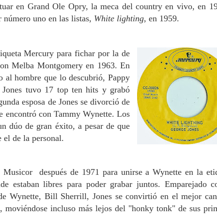
tuar en Grand Ole Opry, la meca del country en vivo, en 1
r número uno en las listas,
White lighting
, en 1959
.
iqueta Mercury para fichar por la de
r con Melba Montgomery en 1963. En
o al hombre que lo descubrió, Pappy
Jones tuvo 17 top ten hits y grabó
egunda esposa de Jones se divorció de
y se encontró con Tammy Wynette. Los
n dúo de gran éxito, a pesar de que
 el de la personal.
y Musicor después de 1971 para unirse a Wynette en la eti
de estaban libres para poder grabar juntos. Emparejado c
e Wynette, Bill Sherrill, Jones se convirtió en el mejor can
s, moviéndose incluso más lejos del "honky tonk" de sus pri