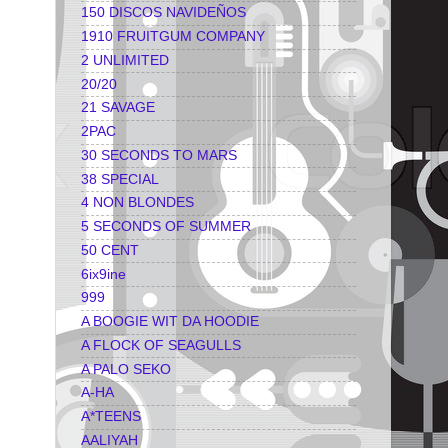
150 DISCOS NAVIDEÑOS
1910 FRUITGUM COMPANY
2 UNLIMITED
20/20
21 SAVAGE
2PAC
30 SECONDS TO MARS
38 SPECIAL
4 NON BLONDES
5 SECONDS OF SUMMER
50 CENT
6ix9ine
999
A BOOGIE WIT DA HOODIE
A FLOCK OF SEAGULLS
A PALO SEKO
A-HA
A*TEENS
AALIYAH