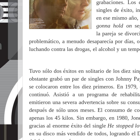
grabaciones. Los 
singles de éxito, 
en ese mismo año, p
gonna hold on
se
la pareja se divor
problemático, a menudo desaparecía por días, ol
luchando contra las drogas, el alcohol y un tem
Tuvo sólo dos éxitos en solitario de los diez s
obstante grabó un par de singles con Johnny P
se colocaron entre los diez primeros. En 1979,
continuó. Asistió a un programa de rehabili
emitieron una severa advertencia sobre su cons
después de sólo unos meses. El consumo de coc
apenas los 45 kilos. Sin embargo, en 1980, Jo
gracias al enorme éxito del single
He stopped lo
en su disco más vendido de todos, logrando el D