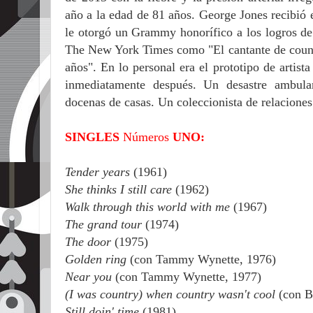
año a la edad de 81 años. George Jones
recibió 
le otorgó un Grammy honorífico a los logros de
The New York Times como "
El cantante de coun
años".
En lo personal era el prototipo de artist
inmediatamente después. Un desastre ambula
docenas de casas. Un coleccionista de relaciones
SINGLES
Números
UNO:
Tender years
(1961)
She thinks I still care
(1962)
Walk through this world with me
(1967)
The grand tour
(1974)
The door
(1975)
Golden ring
(con Tammy Wynette, 1976)
Near you
(con Tammy Wynette, 1977)
(I was country) when country wasn't cool
(con B
Still doin' time
(1981)