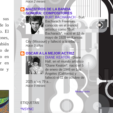
Hace 2 meses
MAESTROS DE LA BANDA
SONORA: COMPOSITORES
BURT BACHARACH
-
Burt
n sus
Bacharach Freeman,
de lo
conocido en el mundo
artístico como *Burt
o. El
Bacharach*, nació el 12 de
ones,
mayo de 1928 en Kansas
City (Missouri) y falleció a la edad ...
mbién
Hace 3 años
do de
OSCAR A LA MEJOR ACTRIZ
co en
DIANE KEATON
-
Diane
Hall, en el mundo artístico
ar en
*Diane Keaton*, nació el 5
nte y
de enero de 1946 en Los
Ángeles (California) y
falleció el 11 de octubre de
2025 a los 79 a...
Hace 9 meses
Mostrar todo
ETIQUETAS
*NSYNC