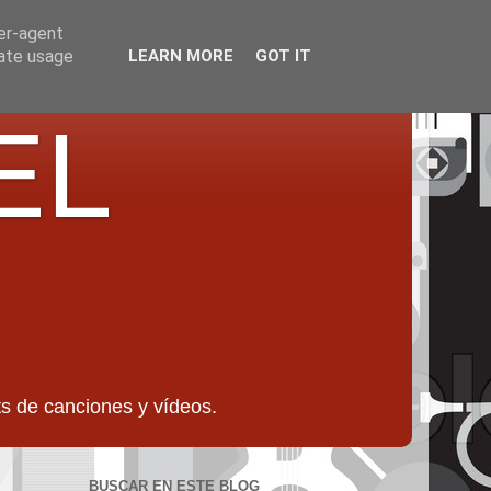
ser-agent
rate usage
LEARN MORE
GOT IT
EL
 de canciones y vídeos.
BUSCAR EN ESTE BLOG