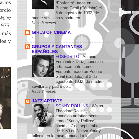
arios
*Fosforito*, nace en
Puente Genil (Córdoba) el
orcio
3 de agosto de 1932, de
We're
madre sevillana y padre co...
Hace 8 meses
1975,
GIRLS OF CINEMA
y más
-
dos y
GRUPOS Y CANTANTES
ESPAÑOLES
FOSFORITO
-
Antonio
Fernández Díaz, conocido
artísticamente como
Fosforito, nace en Puente
Genil (Córdoba) el 3 de
agosto de 1932, de madre
sevillana y padre co...
Hace 8 meses
JAZZ ARTISTS
SONNY ROLLINS
-
Walter
Theodore Rollins,
conocido artísticamente
como *Sonny Rollins*,
nació el 7 de septiembre
de 1930 en Nueva York y
falleció en la misma ciudad a la...