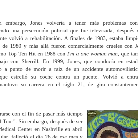
in embargo, Jones volvería a tener más problemas co
endo una persecución policial que fue televisada, después 
nte volvió a rehabilitación. A finales de 1983, estaba limpi
a de 1980 y más allá fueron comercialmente crueles con J
timo Top Ten Hit en 1988 con
I'm a one woman man
, que ta
bajo con Sherrill. En 1999, Jones, que conducía en esta
o a punto de morir a raíz de un accidente automovilísti
 que estrelló su coche contra un puente. Volvió a entr
 mantuvo su carrera en el siglo 21, de gira constanteme
rarse con el fin de pasar más tiempo
d Tour".
Sin embargo, después de ser
Medical Center en Nashville en abril
gular, falleció el día 26 de ese mes y