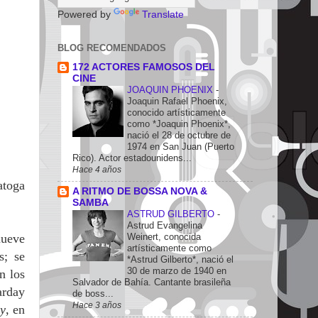
Powered by
Translate
BLOG RECOMENDADOS
172 ACTORES FAMOSOS DEL
CINE
JOAQUIN PHOENIX
-
Joaquin Rafael Phoenix,
conocido artísticamente
como *Joaquin Phoenix*,
nació el 28 de octubre de
1974 en San Juan (Puerto
Rico). Actor estadounidens...
Hace 4 años
atoga
A RITMO DE BOSSA NOVA &
SAMBA
ASTRUD GILBERTO
-
Astrud Evangelina
Weinert, conocida
nueve
artísticamente como
s; se
*Astrud Gilberto*, nació el
30 de marzo de 1940 en
n los
Salvador de Bahía. Cantante brasileña
arday
de boss...
Hace 3 años
y
, en