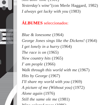
Yesterday's wine"
(con Merle Haggard, 1982)
I always get lucky with you
(1983)
ÁLBUMES
seleccionados:
Blue & lonesome
(1964)
George Jones sings like the Dickens!
(1964)
I get lonely in a hurry
(1964)
The race is on
(1965)
New country hits
(1965)
I' am people
(1966)
Walk through this world with me
(1967)
Hits by George
(1967)
I'll share my world with you
(1969)
A picture of me (Without you)
(1972)
Alone again
(1976)
Still the same ole me
(1981)
Wine colored roses
(1986)