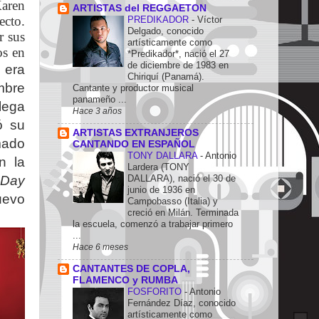
aren
ARTISTAS del REGGAETON
ecto.
PREDIKADOR
-
Víctor
Delgado, conocido
r sus
artísticamente como
os en
*Predikador*, nació el 27
de diciembre de 1983 en
o era
Chiriquí (Panamá).
mbre
Cantante y productor musical
panameño ...
lega
Hace 3 años
ó su
ARTISTAS EXTRANJEROS
mado
CANTANDO EN ESPAÑOL
TONY DALLARA
-
Antonio
n la
Lardera (TONY
 Day
DALLARA), nació el 30 de
junio de 1936 en
uevo
Campobasso (Italia) y
creció en Milán. Terminada
la escuela, comenzó a trabajar primero
...
Hace 6 meses
CANTANTES DE COPLA,
FLAMENCO y RUMBA
FOSFORITO
-
Antonio
Fernández Díaz, conocido
artísticamente como