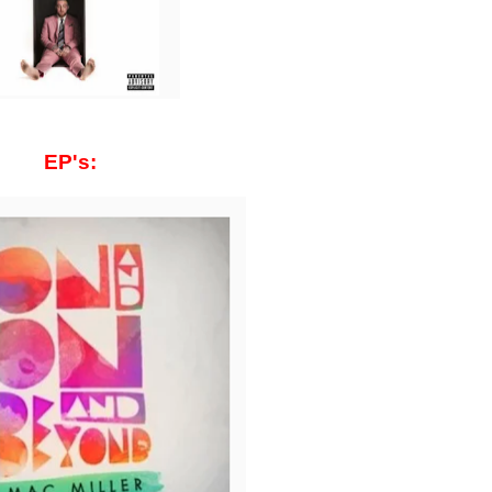
EP's: