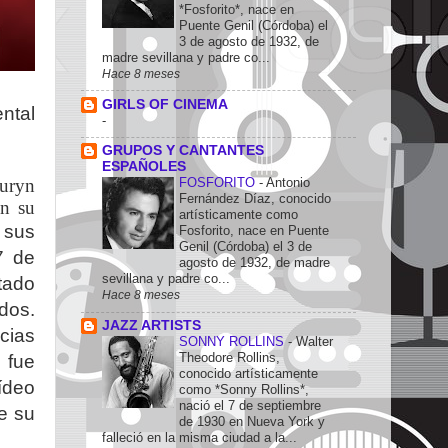
*Fosforito*, nace en
Puente Genil (Córdoba) el
3 de agosto de 1932, de
madre sevillana y padre co...
Hace 8 meses
GIRLS OF CINEMA
ntal
-
GRUPOS Y CANTANTES
ESPAÑOLES
auryn
FOSFORITO
-
Antonio
Fernández Díaz, conocido
on su
artísticamente como
 sus
Fosforito, nace en Puente
Genil (Córdoba) el 3 de
7 de
agosto de 1932, de madre
sevillana y padre co...
tado
Hace 8 meses
dos.
JAZZ ARTISTS
cias
SONNY ROLLINS
-
Walter
Theodore Rollins,
 fue
conocido artísticamente
ídeo
como *Sonny Rollins*,
nació el 7 de septiembre
e su
de 1930 en Nueva York y
falleció en la misma ciudad a la...