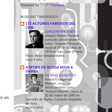
Powered by
Translate
BLOG RECOMENDADOS
172 ACTORES FAMOSOS DEL
CINE
JOAQUIN PHOENIX
-
Joaquin Rafael Phoenix,
conocido artísticamente
como *Joaquin Phoenix*,
nació el 28 de octubre de
1974 en San Juan (Puerto
Rico). Actor estadounidens...
Hace 4 años
A RITMO DE BOSSA NOVA &
SAMBA
ASTRUD GILBERTO
-
Astrud Evangelina
Weinert, conocida
artísticamente como
*Astrud Gilberto*, nació el
30 de marzo de 1940 en
ió en
Salvador de Bahía. Cantante brasileña
de boss...
Hace 3 años