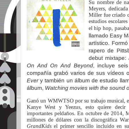
Su nombre de na
Meyers, dedicada
Miller fue criado
estudios escolare
el hip hop, pasab
llamado Easy Ma
artístico. Form
rapero de Pitt
debut mixtape:
On And On And Beyond
, incluye se
compañía grabó varios de sus
vídeos
o
Ever
y también un álbum de estudio ll
álbum,
Watching movies with the sound o
Ganó un WMWTSO por su trabajo musical, es
Kanye West y Yeezus, esto quiere decir 
importantes peldaños. En octubre de 2014, M
millones de dólares con la discográfica W
GrandKids
el primer sencillo incluido en su