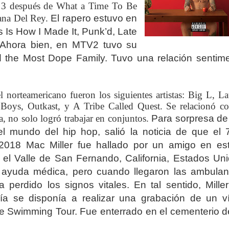
o 3 después de What a Time To Be
ana Del Rey.
El rapero estuvo en
 Is How I Made It, Punk’d, Late
. Ahora bien, en MTV2 tuvo su
 the Most Dope Family. Tuvo una relación sentime
el norteamericano fueron los siguientes artistas: Big L, L
 Boys, Outkast, y A Tribe Called Quest. Se relacionó c
a, no solo logró trabajar en conjuntos.
Para sorpresa de
l mundo del hip hop, salió la noticia de que el 
2018 Mac Miller fue hallado por un amigo en es
 el Valle de San Fernando, California, Estados Uni
 ayuda médica, pero cuando llegaron las ambulan
a perdido los signos vitales. En tal sentido, Miller
ía se disponía a realizar una grabación de un v
he Swimming Tour. Fue enterrado en el cementerio d