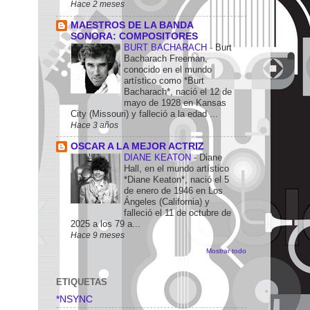
Hace 2 meses
MAESTROS DE LA BANDA
SONORA: COMPOSITORES
BURT BACHARACH
-
Burt
Bacharach Freeman,
conocido en el mundo
artístico como *Burt
Bacharach*, nació el 12 de
mayo de 1928 en Kansas
City (Missouri) y falleció a la edad ...
Hace 3 años
OSCAR A LA MEJOR ACTRIZ
DIANE KEATON
-
Diane
Hall, en el mundo artístico
*Diane Keaton*, nació el 5
de enero de 1946 en Los
Ángeles (California) y
falleció el 11 de octubre de
2025 a los 79 a...
Hace 9 meses
Mostrar todo
ETIQUETAS
*NSYNC