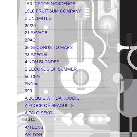
150 DISCOS NAVIDEÑOS
1910 FRUITGUM COMPANY
2 UNLIMITED
20/20
21 SAVAGE
2PAC
30 SECONDS TO MARS
38 SPECIAL
4 NON BLONDES
5 SECONDS OF SUMMER
50 CENT
6ix9ine
999
A BOOGIE WIT DA HOODIE
A FLOCK OF SEAGULLS
A PALO SEKO
A-HA
A*TEENS
AALIYAH