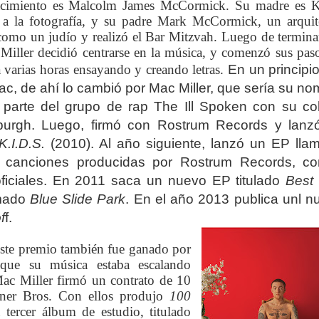
cimiento es Malcolm James McCormick. Su madre es K
 a la fotografía, y su padre Mark McCormick, un arquit
 como un judío y realizó el Bar Mitzvah. Luego de termina
s Miller decidió centrarse en la música, y comenzó sus pas
a varias horas ensayando y creando letras.
En un principi
c, de ahí lo cambió por Mac Miller, que sería su no
ó parte del grupo de rap The Ill Spoken con su co
sburgh. Luego, firmó con Rostrum Records y lanz
K.I.D.S.
(2010). Al año siguiente, lanzó un EP lla
is canciones producidas por Rostrum Records, co
ficiales. En 2011 saca un nuevo EP titulado
Best
amado
Blue Slide Park
. En el año 2013 publica unl n
f
f.
te premio también fue ganado por
que su música estaba escalando
ac Miller firmó un contrato de 10
arner Bros. Con ellos produjo
100
 tercer álbum de estudio, titulado