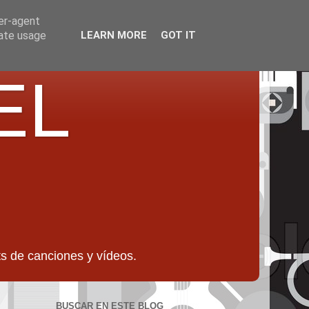
ser-agent
rate usage
LEARN MORE
GOT IT
EL
 de canciones y vídeos.
BUSCAR EN ESTE BLOG