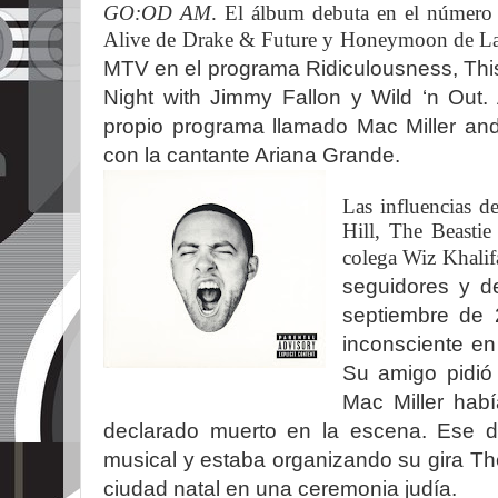
GO:OD AM
. El álbum debuta en el númer
Alive de Drake & Future y Honeymoon de L
MTV en el programa Ridiculousness, This
Night with Jimmy Fallon y Wild ‘n Out
propio programa llamado Mac Miller and
con la cantante Ariana Grande.
Las influencias d
Hill, The Beastie
colega Wiz Khalif
seguidores y de
septiembre de 
inconsciente en
Su amigo pidió
Mac Miller habí
declarado muerto en la escena. Ese d
musical y estaba organizando su gira T
ciudad natal en una ceremonia judía.