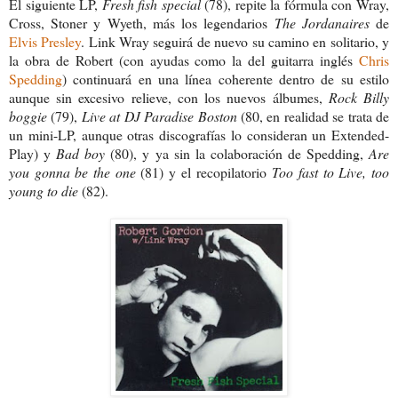
El siguiente LP,
Fresh fish special
(78), repite la fórmula con Wray,
Cross, Stoner y Wyeth, más los legendarios
The Jordanaires
de
Elvis Presley
. Link Wray seguirá de nuevo su camino en solitario, y
la obra de Robert (con ayudas como la del guitarra inglés
Chris
Spedding
) continuará en una línea coherente dentro de su estilo
aunque sin excesivo relieve, con los nuevos álbumes,
Rock Billy
boggie
(79),
Live at DJ Paradise Boston
(80, en realidad se trata de
un mini-LP, aunque otras discografías lo consideran un Extended-
Play) y
Bad boy
(80), y ya sin la colaboración de Spedding,
Are
you gonna be the one
(81) y el recopilatorio
Too fast to Live, too
young to die
(82).