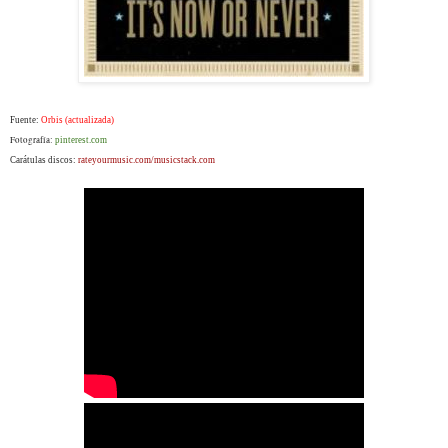
Fuente:
Orbis (actualizada)
Fotografía:
pinterest.com
Carátulas discos:
rateyourmusic.com/musicstack.com