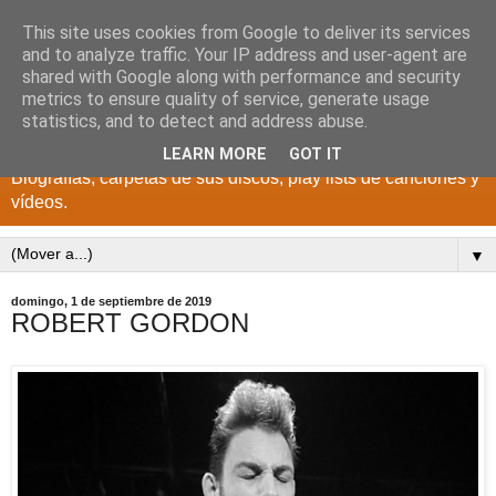
This site uses cookies from Google to deliver its services
DISCOS PARA EL
and to analyze traffic. Your IP address and user-agent are
shared with Google along with performance and security
RECUERDO
metrics to ensure quality of service, generate usage
statistics, and to detect and address abuse.
CANTANTES Y GRUPOS DE LOS AÑOS 1950 a 2022.
LEARN MORE
GOT IT
Biografías, carpetas de sus discos, play lists de canciones y
vídeos.
▼
domingo, 1 de septiembre de 2019
ROBERT GORDON