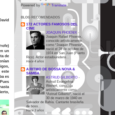
Powered by
Translate
BLOG RECOMENDADOS
David
172 ACTORES FAMOSOS DEL
CINE
JOAQUIN PHOENIX
-
Joaquin Rafael Phoenix,
conocido artísticamente
como *Joaquin Phoenix*,
rofe)
nació el 28 de octubre de
en un
1974 en San Juan (Puerto
ta de
Rico). Actor estadounidens...
enían
Hace 4 años
igos,
A RITMO DE BOSSA NOVA &
 este
SAMBA
ba es
ASTRUD GILBERTO
-
Astrud Evangelina
 Pues
Weinert, conocida
hasta
artísticamente como
erto,
*Astrud Gilberto*, nació el
30 de marzo de 1940 en
Salvador de Bahía. Cantante brasileña
de boss...
Hace 3 años