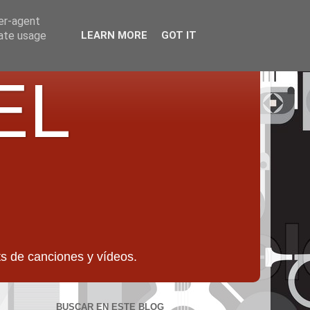
ser-agent
rate usage
LEARN MORE
GOT IT
EL
 de canciones y vídeos.
BUSCAR EN ESTE BLOG