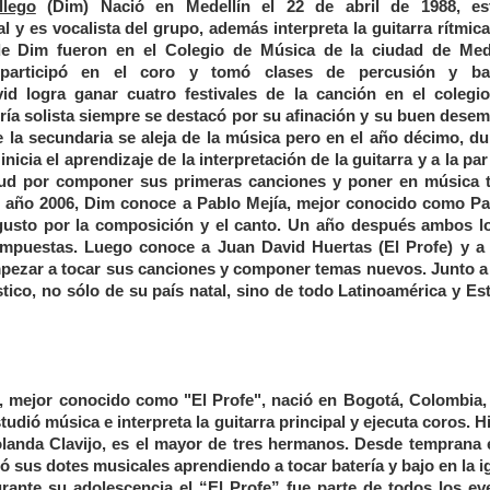
lego
(Dim) Nació en Medellín el 22 de abril de 1988, es
 y es vocalista del grupo, además interpreta la guitarra rítmica
de Dim fueron en el Colegio de Música de la ciudad de Mede
participó en el coro y tomó clases de percusión y bat
id logra ganar cuatro festivales de la canción en el colegi
oría solista siempre se destacó por su afinación y su buen dese
e la secundaria se aleja de la música pero en el año décimo, du
nicia el aprendizaje de la interpretación de la guitarra y a la par
etud por componer sus primeras canciones y poner en música 
l año 2006, Dim conoce a Pablo Mejía, mejor conocido como Pab
gusto por la composición y el canto. Un año después ambos l
ompuestas. Luego conoce a Juan David Huertas (El Profe) y a
mpezar a tocar sus canciones y componer temas nuevos. Junto a 
tico, no sólo de su país natal, sino de todo Latinoamérica y Es
, mejor conocido como "El Profe", nació en Bogotá, Colombia, 
tudió música e interpreta la guitarra principal y ejecuta coros. H
olanda Clavijo, es el mayor de tres hermanos. Desde temprana 
 sus dotes musicales aprendiendo a tocar batería y bajo en la ig
Durante su adolescencia el “El Profe” fue parte de todos los ev