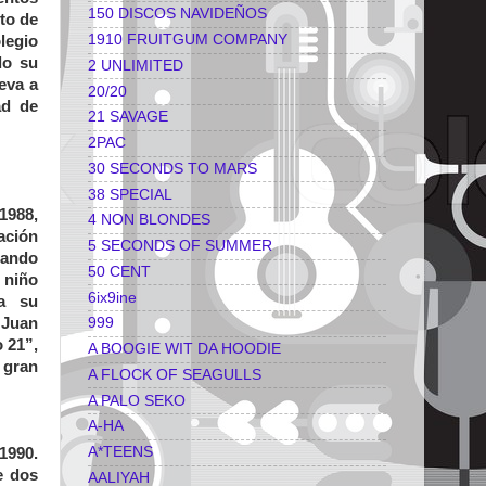
150 DISCOS NAVIDEÑOS
to de
1910 FRUITGUM COMPANY
legio
do su
2 UNLIMITED
eva a
20/20
ad de
21 SAVAGE
2PAC
30 SECONDS TO MARS
38 SPECIAL
1988,
4 NON BLONDES
ación
5 SECONDS OF SUMMER
rando
50 CENT
 niño
6ix9ine
 a su
 Juan
999
 21”,
A BOOGIE WIT DA HOODIE
 gran
A FLOCK OF SEAGULLS
A PALO SEKO
A-HA
A*TEENS
1990.
e dos
AALIYAH