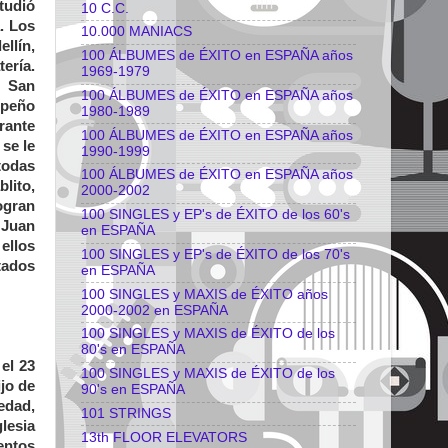
tudió
10 C.C.
. Los
10.000 MANIACS
llín,
100 ÁLBUMES de ÉXITO en ESPAÑA años
ería.
1969-1979
o San
100 ÁLBUMES de ÉXITO en ESPAÑA años
mpeño
1980-1989
rante
100 ÁLBUMES de ÉXITO en ESPAÑA años
 se le
1990-1999
todas
100 ÁLBUMES de ÉXITO en ESPAÑA años
lito,
2000-2002
ogran
100 SINGLES y EP's de ÉXITO de los 60's
 Juan
en ESPAÑA
ellos
100 SINGLES y EP's de ÉXITO de los 70's
tados
en ESPAÑA
100 SINGLES y MAXIS de ÉXITO años
2000-2002 en ESPAÑA
100 SINGLES y MAXIS de ÉXITO de los
80's en ESPAÑA
el 23
100 SINGLES y MAXIS de ÉXITO de los
ijo de
90's en ESPAÑA
edad,
101 STRINGS
lesia
13th FLOOR ELEVATORS
entos