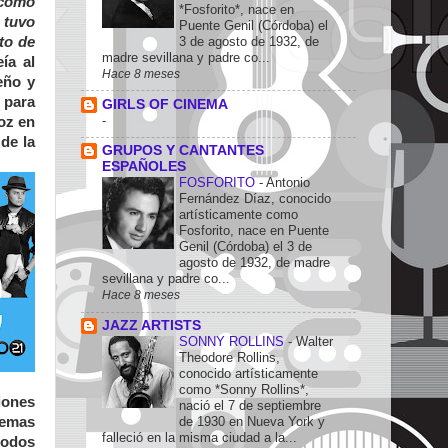
 como
*Fosforito*, nace en
 tuvo
Puente Genil (Córdoba) el
3 de agosto de 1932, de
to de
madre sevillana y padre co...
ía al
Hace 8 meses
eño y
 para
GIRLS OF CINEMA
-
voz en
de la
GRUPOS Y CANTANTES
ESPAÑOLES
FOSFORITO
-
Antonio
Fernández Díaz, conocido
artísticamente como
Fosforito, nace en Puente
Genil (Córdoba) el 3 de
agosto de 1932, de madre
sevillana y padre co...
Hace 8 meses
JAZZ ARTISTS
SONNY ROLLINS
-
Walter
Theodore Rollins,
conocido artísticamente
como *Sonny Rollins*,
iones
nació el 7 de septiembre
temas
de 1930 en Nueva York y
falleció en la misma ciudad a la...
todos