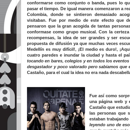
conformarse como conjunto o banda, pues lo que
pasar el tiempo. De igual manera comenzaron a rea
Colombia, donde se sintieron demasiado acog
visitaban. Fue por medio de este efecto que d
pensaron que la gran acogida de tantas personas
conformase como grupo musical. Con la certeza 
recompensas, la idea de ser grandes y ser esc
propuesta de difusión ya que muchas veces escu
Medellín es muy difícil!, ¡El medio es duro!, ¡Aq
cuatro paredes e inundar la ciudad y hasta el paí
tocando en bares, colegios y en todos los eventos
desgastador y poco valorado pero sabíamos que e
Castaño, para el cual la idea no era nada descabel
Fue así como sorpr
una página web y 
Castaño que estudia
las personas que s
estaban trabajando
leyendo uno de esos