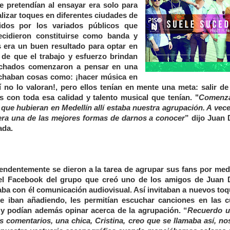
 pretendían al ensayar era solo para
lizar toques en diferentes ciudades de
idos por los variados públicos que
ecidieron constituirse como banda y
 era un buen resultado para optar en
de que el trabajo y esfuerzo brindan
uchados comenzaron a pensar en una
chaban cosas como: ¡hacer música en
uí no lo valoran!, pero ellos tenían en mente una meta: salir de
s con toda esa calidad y talento musical que tenían. "
Comenz
 que hubieran en Medellín allí estaba nuestra agrupación. A vece
ra una de las mejores formas de darnos a conocer
” dijo Juan 
lada.
endentemente se dieron a la tarea de agrupar sus fans por med
el Facebook del grupo que creó uno de los amigos de Juan 
ba con él comunicación audiovisual. Así invitaban a nuevos toq
e iban añadiendo, les permitían escuchar canciones en las c
 y podían además opinar acerca de la agrupación. “
Recuerdo u
 comentarios, una chica, Cristina, creo que se llamaba así, nos