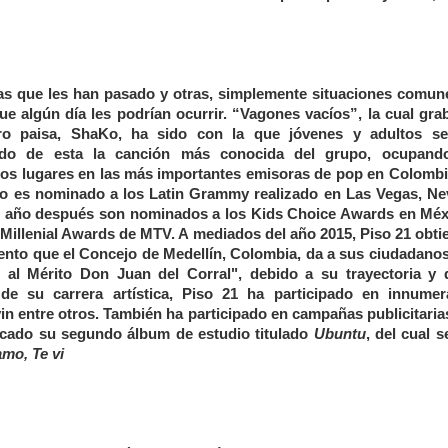
ias que les han pasado y otras, simplemente situaciones comun
ue algún día les podrían ocurrir.
“Vagones vacíos”
, la cual gr
ro paisa, ShaKo, ha sido con la que jóvenes y adultos s
endo de esta la canción más conocida del grupo, ocupand
ros lugares en las más importantes emisoras de pop en Colombi
upo es nominado a los Latin Grammy realizado en Las Vegas, Ne
 año después son nominados a los Kids Choice Awards en Méx
 Millenial Awards de MTV. A mediados del año 2015, Piso 21 obtie
nto que el Concejo de Medellín, Colombia, da a sus ciudadano
n al Mérito Don Juan del Corral", debido a su trayectoria y 
 de su carrera artística, Piso 21 ha participado en innumer
in entre otros. También ha participado en campañas publicitaria
licado su segundo álbum de estudio titulado
Ubuntu
, del cual 
amo, Te vi