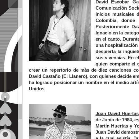
David Escobar Gal
Comunicación Social
inicios musicales 
Colombia, donde 
Posteriormente Dav
Ignacio en la categ
en el canto. Durant
una hospitalización i
despierta la inqui
sus vivencias. En e
quien comparte el 
crear un repertorio de más de diez canciones c
David Castaño (El Llanero), con quienes decide e
ha logrado posicionar un nombre en el medio artís
Unidos.
Juan David Huertas
de Junio de 1984, es
Martín Huertas y Y
Juan David demostró
a la cual asistía. 