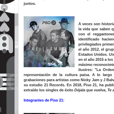
juntos.
A veces son histor
la vida que saben q
con el reggaetone
identificado haci
privilegiados prime
el año 2012, el gr
Estados Unidos. Un
en el año 2015 a los
máximo reconocimie
ilustres: "La Orde
representación de la cultura paisa. A lo largo
grabaciones para artistas como Nicky Jam y J Balv
su estudio 21 Records.
En 2018, Piso 21, ha pub
extraído los singles de éxito
Déjala que vuelva
,
Te 
Integrantes de Piso 21: