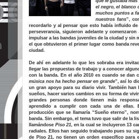
que le gustaba más
el negro, el blanco
muchos puntos a fa
nuestros fans
”, co
recordarlo y al pensar que esto había influido d
perseverancia, siguieron adelante y comenzaron a
impulsar a las bandas juveniles de la ciudad y sin 
el que obtuvieron el primer lugar como banda rev
ciudad.
De ahí en adelante lo que les sobraba era invit
llegar las propuestas de trabajo y a conocer algun
con la banda. En el año 2010 es cuando se dan 
música nos ha hecho pensar en grande
”, así lo 
un gran apoyo para su diario vivir. También han
sueños, hacer varios cambios en su forma de vivir 
grandes personas donde tienen más responsab
aprendido a cumplir con cada una de ellas.
producción que se llamaría
“Sueño eterno”
, no
banda. Sin embargo, el tema tuvo que salir de la li
llamándose
Piso 21
, en la cual se incluyeron 13 
radiales. Ellos han seguido trabajando pues su s
de Piso 21, no tienen un orden específico para 