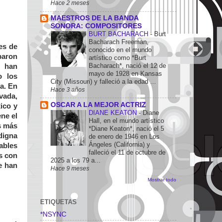
Hace 2 meses
MAESTROS DE LA BANDA
SONORA: COMPOSITORES
BURT BACHARACH
-
Burt
Bacharach Freeman,
es de
conocido en el mundo
abaron
artístico como *Burt
Bacharach*, nació el 12 de
e han
mayo de 1928 en Kansas
o los
City (Missouri) y falleció a la edad ...
a. En
Hace 3 años
vada,
OSCAR A LA MEJOR ACTRIZ
ico y
DIANE KEATON
-
Diane
ne el
Hall, en el mundo artístico
s más
*Diane Keaton*, nació el 5
digna
de enero de 1946 en Los
Ángeles (California) y
ables
falleció el 11 de octubre de
s con
2025 a los 79 a...
se han
Hace 9 meses
Mostrar todo
ETIQUETAS
*NSYNC