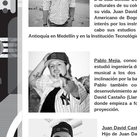
culturales de su co
su vida. Juan Davi
Americano de Bogot
interés por los inst
cabo sus estudios
Antioquía en Medellín y en la Institución Tecnoló
Pablo Mejia,
conoci
estudió ingeniería d
musical a los dos
inclinación por la b
Pablo también co
desenvolvimiento ar
David Castaño (Llan
donde empieza a fo
proyección.
Juan David Cas
Hijo de Juan Da