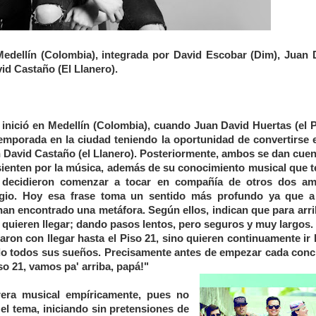
Medellín (Colombia), integrada por
David Escobar (Dim), Juan 
vid Castaño (El Llanero).
 inició en Medellín (Colombia), cuando Juan David Huertas (el P
emporada en la ciudad teniendo la oportunidad de convertirse 
David Castaño (el Llanero). Posteriormente, ambos se dan cuen
sienten por la música, además de su conocimiento musical que t
decidieron comenzar a tocar en compañía de otros dos am
egio. Hoy esa frase toma un sentido más profundo ya que a
an encontrado una metáfora. Según ellos, indican que para arri
quieren llegar; dando pasos lentos, pero seguros y muy largos.
aron con llegar hasta el Piso 21, sino quieren continuamente ir 
do todos sus sueños. Precisamente antes de empezar cada conci
iso 21, vamos pa' arriba, papá!"
era musical empíricamente, pues no
el tema, iniciando sin pretensiones de