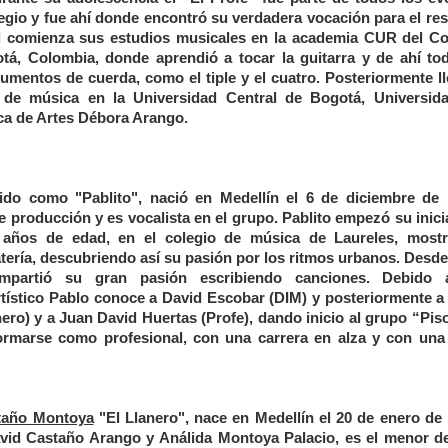
legio y fue ahí donde encontró su verdadera vocación para el res
d comienza sus estudios musicales en la academia CUR del Co
á, Colombia, donde aprendió a tocar la guitarra y de ahí to
rumentos de cuerda, como el tiple y el cuatro. Posteriormente ll
 de música en la Universidad Central de Bogotá, Universid
gica de Artes Débora Arango.
do como "Pablito", nació en Medellín el 6 de diciembre de 
e producción y es vocalista en el grupo. Pablito empezó su inici
 años de edad, en el colegio de música de Laureles, most
atería, descubriendo así su pasión por los ritmos urbanos. Desde
mpartió su gran pasión escribiendo canciones. Debido
tístico Pablo conoce a David Escobar (DIM) y posteriormente a
ero) y a Juan David Huertas (Profe), dando inicio al grupo “Piso
rmarse como profesional, con una carrera en alza y con una
taño Montoya
"El Llanero", nace en Medellín el 20 de enero de 
vid Castaño Arango y Análida Montoya Palacio, es el menor d