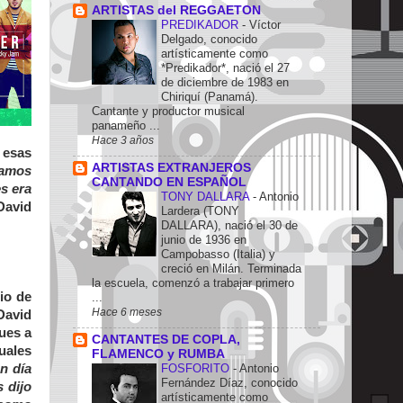
ARTISTAS del REGGAETON
PREDIKADOR
-
Víctor
Delgado, conocido
artísticamente como
*Predikador*, nació el 27
de diciembre de 1983 en
Chiriquí (Panamá).
Cantante y productor musical
panameño ...
Hace 3 años
 esas
ARTISTAS EXTRANJEROS
amos
CANTANDO EN ESPAÑOL
s era
TONY DALLARA
-
Antonio
David
Lardera (TONY
DALLARA), nació el 30 de
junio de 1936 en
Campobasso (Italia) y
creció en Milán. Terminada
la escuela, comenzó a trabajar primero
io de
...
Hace 6 meses
David
ues a
CANTANTES DE COPLA,
uales
FLAMENCO y RUMBA
FOSFORITO
-
Antonio
n día
Fernández Díaz, conocido
 dijo
artísticamente como