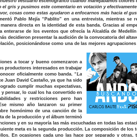
 nuestro vestuario escenográfico cuando manejábamos colores
 o el gris y pusimos este comentario en votación y efectivamente
vor, cosas como estas ayudaron a enfocarnos más hacia el gus
mentó Pablo Mejía “Pablito” en una entrevista, mientras se re
e manera directa en la identidad de esta banda. Gracias al emp
 enterarse de los eventos que ofrecía la Alcaldía de Medellín
más decidieron presentar la audición de la convocatoria del alta
elación, posicionándose como una de las mejores agrupaciones 
aciones a tocar y bueno comenzaron a
os productores interesados en trabajar
conocer oficialmente como banda. “
La
dice Juan David Castaño, ya que ha sido
 logrado cumplir muchas expectativas,
y pensar, lo cual los ha convertido en
ilidades y restricciones pero han
 Ese mismo año lanzaron su primer
mbre homónimo de una canción de la
sta de la producción y el álbum terminó
canciones y en su mayoría las más escuchadas en todas las estac
iguiente meta es la segunda producción. La composición de los 
ellos. En ocasiones cada uno las hace por separado y otras, 