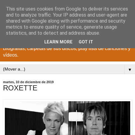
This site uses cookies from Google to deliver its services
DISCOS PARA EL
and to analyze traffic. Your IP address and user-agent are
shared with Google along with performance and security
RECUERDO
metrics to ensure quality of service, generate usage
statistics, and to detect and address abuse.
CANTANTES Y GRUPOS DE LOS AÑOS 1950 a 2022.
LEARN MORE
GOT IT
Biografías, carpetas de sus discos, play lists de canciones y
vídeos.
▼
martes, 10 de diciembre de 2019
ROXETTE