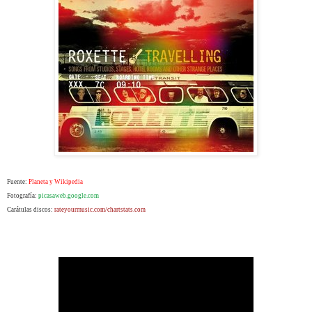
Fuente:
Planeta y Wikipedia
Fotografía:
picasaweb.google.com
Carátulas discos:
rateyourmusic.com/chartstats.com