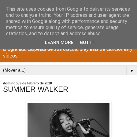
This site uses cookies from Google to deliver its services
DISCOS PARA EL
and to analyze traffic. Your IP address and user-agent are
shared with Google along with performance and security
RECUERDO
metrics to ensure quality of service, generate usage
statistics, and to detect and address abuse.
CANTANTES Y GRUPOS DE LOS AÑOS 1950 a 2022.
LEARN MORE
GOT IT
Biografías, carpetas de sus discos, play lists de canciones y
vídeos.
▼
domingo, 9 de febrero de 2020
SUMMER WALKER