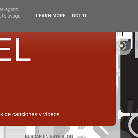
ser-agent
rate usage
LEARN MORE
GOT IT
EL
 de canciones y vídeos.
BUSCAR EN ESTE BLOG