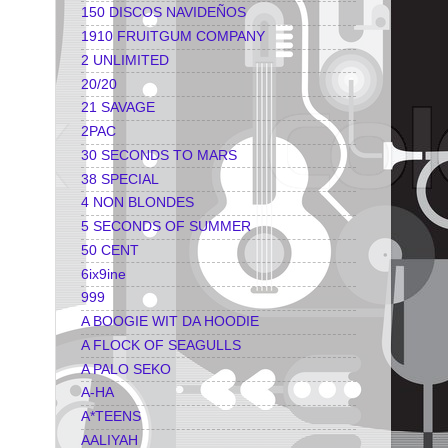
150 DISCOS NAVIDEÑOS
1910 FRUITGUM COMPANY
2 UNLIMITED
20/20
21 SAVAGE
2PAC
30 SECONDS TO MARS
38 SPECIAL
4 NON BLONDES
5 SECONDS OF SUMMER
50 CENT
6ix9ine
999
A BOOGIE WIT DA HOODIE
A FLOCK OF SEAGULLS
A PALO SEKO
A-HA
A*TEENS
AALIYAH