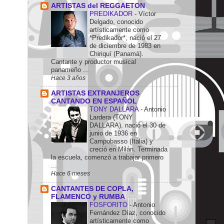
ARTISTAS del REGGAETON
PREDIKADOR
-
Víctor
Delgado, conocido
artísticamente como
*Predikador*, nació el 27
de diciembre de 1983 en
Chiriquí (Panamá).
Cantante y productor musical
panameño ...
Hace 3 años
ARTISTAS EXTRANJEROS
CANTANDO EN ESPAÑOL
TONY DALLARA
-
Antonio
Lardera (TONY
DALLARA), nació el 30 de
junio de 1936 en
Campobasso (Italia) y
creció en Milán. Terminada
la escuela, comenzó a trabajar primero
...
Hace 6 meses
CANTANTES DE COPLA,
FLAMENCO y RUMBA
FOSFORITO
-
Antonio
Fernández Díaz, conocido
artísticamente como