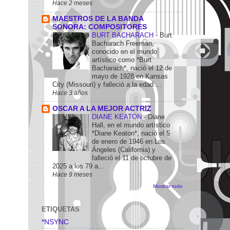
Hace 2 meses
MAESTROS DE LA BANDA
SONORA: COMPOSITORES
BURT BACHARACH
-
Burt
Bacharach Freeman,
conocido en el mundo
artístico como *Burt
Bacharach*, nació el 12 de
mayo de 1928 en Kansas
City (Missouri) y falleció a la edad ...
Hace 3 años
OSCAR A LA MEJOR ACTRIZ
DIANE KEATON
-
Diane
Hall, en el mundo artístico
*Diane Keaton*, nació el 5
de enero de 1946 en Los
Ángeles (California) y
falleció el 11 de octubre de
2025 a los 79 a...
Hace 9 meses
Mostrar todo
ETIQUETAS
*NSYNC