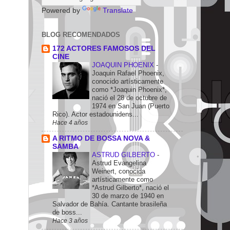
Powered by
Translate
BLOG RECOMENDADOS
172 ACTORES FAMOSOS DEL
CINE
JOAQUIN PHOENIX
-
Joaquin Rafael Phoenix,
conocido artísticamente
como *Joaquin Phoenix*,
nació el 28 de octubre de
1974 en San Juan (Puerto
Rico). Actor estadounidens...
Hace 4 años
A RITMO DE BOSSA NOVA &
SAMBA
ASTRUD GILBERTO
-
Astrud Evangelina
Weinert, conocida
artísticamente como
*Astrud Gilberto*, nació el
30 de marzo de 1940 en
Salvador de Bahía. Cantante brasileña
de boss...
Hace 3 años