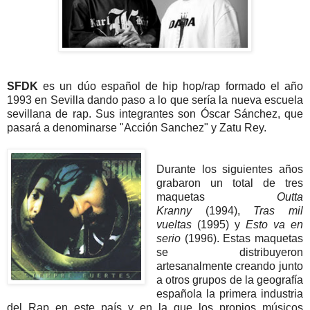
SFDK
es un dúo español de hip hop/rap formado el año
1993 en Sevilla dando paso a lo que sería la nueva escuela
sevillana de rap. Sus integrantes son Óscar
Sánchez, que
pasará a denominarse "Acción Sanchez" y Zatu Rey.
Durante los siguientes años
grabaron un total de tres
maquetas
Outta
Kranny
(1994),
Tras mil
vueltas
(1995) y
Esto va en
serio
(1996). Estas maquetas
se distribuyeron
artesanalmente creando junto
a otros grupos de la geografía
española la primera industria
del Rap en este país y en la que los propios músicos