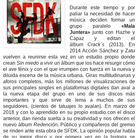
Durante este tiempo y por
paliar la necesidad de hacer
música deciden formar un
grupo paralelo
«Mala
Juntera»
junto con Hazhe y
Capaz y editan el
álbum
Crack´s
(2013).
En
2014 Acción Sánchez y Zatu
vuelven a reunirse esta vez en un estudio propio donde
crean
Sin miedo a vivir
un álbum que los hace resurgir cómo
el ave fénix y con el que irrumpen con fuerza en la nueva y
diluida escena de la música urbana. Giras multitudinarias y
aforos completos, más los millones de visualizaciones de
sus principales singles en plataformas digitales dan aval a
la nueva etapa del grupo en uno de sus discos más
importantes y que sirve de lema a muchos de sus
seguidores. (cientos de tatuajes lo avalan). En marzo de
2018 y con lo aprendido en su propio estudio con el disco
anterior, dan rienda suelta a su creatividad y nos ofrecen el
nuevo álbum
Redención
. Público y compañeros del gremio
se rinden ante esta obra de SFDK. La opinión popular habla
de su mejor disco y por primera vez en la historia se