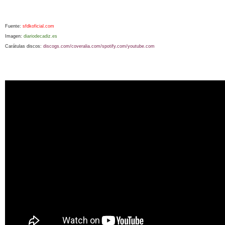
Fuente:
sfdkoficial.com
Imagen:
diariodecadiz.es
Carátulas discos:
discogs.com/coveralia.com/spotify.com/youtube.com