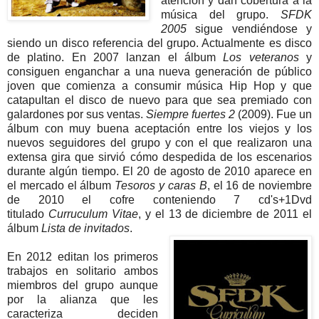
atención y dan cobertura a la
música del grupo.
SFDK
2005
sigue vendiéndose y
siendo un disco referencia del grupo. Actualmente es disco
de platino. En 2007 lanzan el álbum
Los veteranos
y
consiguen enganchar a una nueva generación de público
joven que comienza a consumir música Hip Hop y que
catapultan el disco de nuevo para que sea premiado con
galardones por sus ventas.
Siempre fuertes 2
(2009). Fue un
álbum con muy buena aceptación entre los viejos y los
nuevos seguidores del grupo y con el que realizaron una
extensa gira que sirvió cómo despedida de los escenarios
durante algún tiempo.
El 20 de agosto de 2010 aparece en
el mercado el álbum
Tesoros y caras B
, el 16 de noviembre
de 2010 el cofre conteniendo 7 cd's+1Dvd
titulado
Curruculum Vitae
, y el 13 de diciembre de 2011 el
álbum
Lista de invitados
.
En 2012 editan los primeros
trabajos en solitario ambos
miembros del grupo aunque
por la alianza que les
caracteriza deciden