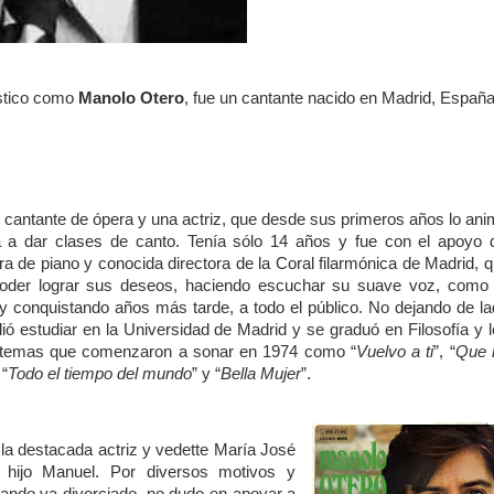
ístico como
Manolo Otero
, fue un cantante nacido en Madrid, España
 cantante de ópera y una actriz, que desde sus primeros años lo an
a dar clases de canto. Tenía sólo 14 años y fue con el apoyo 
a de piano y conocida directora de la Coral filarmónica de Madrid, 
oder lograr sus deseos, haciendo escuchar su suave voz, como 
 y conquistando años más tarde, a todo el público. No dejando de l
dió estudiar en la Universidad de Madrid y se graduó en Filosofía y l
 temas que comenzaron a sonar en 1974 como “
Vuelvo a ti
”, “
Que 
 “
Todo el tiempo del mundo
” y “
Bella Mujer
”.
la destacada actriz y vedette María José
 hijo Manuel. Por diversos motivos y