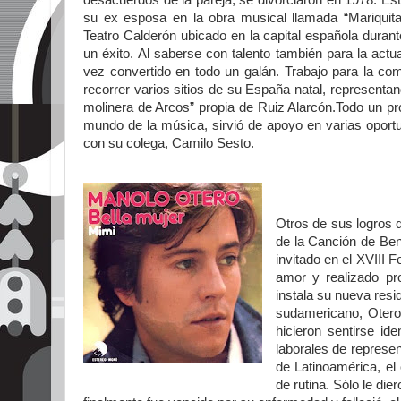
desacuerdos de la pareja, se divorciaron en 1978. Es
su ex esposa en la obra musical llamada “Mariquit
Teatro Calderón ubicado en la capital española durant
un éxito. Al saberse con talento también para la actu
vez convertido en todo un galán. Trabajo para la c
recorrer varios sitios de su España natal, representa
molinera de Arcos” propia de Ruiz Alarcón.Todo un pr
mundo de la música, sirvió de apoyo en varias oportu
con su colega, Camilo Sesto.
Otros de sus logros q
de la Canción de Ben
invitado en el XVIII 
amor y realizado pro
instala su nueva res
sudamericano, Otero
hicieron sentirse id
laborales de represen
de Latinoamérica, el
de rutina. Sólo le di