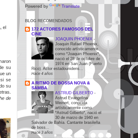
Powered by
Translate
BLOG RECOMENDADOS
, el
172 ACTORES FAMOSOS DEL
CINE
JOAQUIN PHOENIX
-
Joaquin Rafael Phoenix,
conocido artísticamente
como *Joaquin Phoenix*,
nació el 28 de octubre de
imaron
1974 en San Juan (Puerto
de su
Rico). Actor estadounidens...
que un
Hace 4 años
si se
A RITMO DE BOSSA NOVA &
ado su
SAMBA
etras.
ASTRUD GILBERTO
-
Astrud Evangelina
he de
Weinert, conocida
artísticamente como
*Astrud Gilberto*, nació el
30 de marzo de 1940 en
Salvador de Bahía. Cantante brasileña
de boss...
Hace 3 años