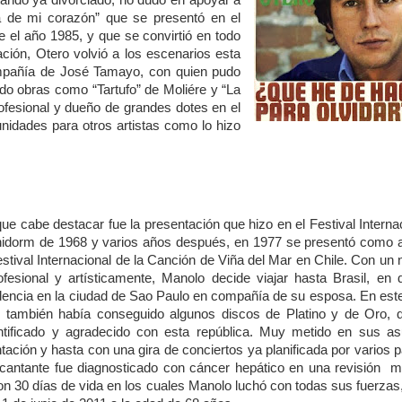
tando ya divorciado, no dudo en apoyar a
a de mi corazón” que se presentó en el
e el año 1985, y que se convirtió en todo
ación, Otero volvió a los escenarios esta
ompañía de José Tamayo, con quien pudo
ndo obras como “Tartufo” de Moliére y “La
ofesional y dueño de grandes dotes en el
nidades para otros artistas como lo hizo
ue cabe destacar fue la presentación que hizo en el Festival Interna
idorm de 1968 y varios años después, en 1977 se presentó como ar
Festival Internacional de la Canción de Viña del Mar en Chile. Con un
fesional y artísticamente, Manolo decide viajar hasta Brasil, en
idencia en la ciudad de Sao Paulo en compañía de su esposa. En est
 también había conseguido algunos discos de Platino y de Oro, q
entificado y agradecido con esta república. Muy metido en sus as
tación y hasta con una gira de conciertos ya planificada por varios 
 cantante fue diagnosticado con cáncer hepático en una revisión 
eron 30 días de vida en los cuales Manolo luchó con todas sus fuerzas