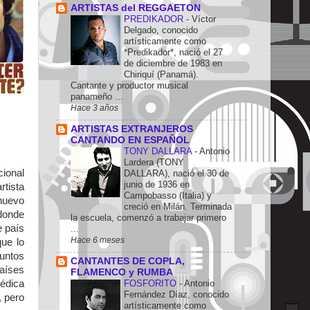
ARTISTAS del REGGAETON
PREDIKADOR
-
Víctor
Delgado, conocido
artísticamente como
*Predikador*, nació el 27
de diciembre de 1983 en
Chiriquí (Panamá).
Cantante y productor musical
panameño ...
Hace 3 años
ARTISTAS EXTRANJEROS
CANTANDO EN ESPAÑOL
TONY DALLARA
-
Antonio
Lardera (TONY
cional
DALLARA), nació el 30 de
junio de 1936 en
tista
Campobasso (Italia) y
 nuevo
creció en Milán. Terminada
 donde
la escuela, comenzó a trabajar primero
e país
...
Hace 6 meses
ue lo
untos
CANTANTES DE COPLA,
países
FLAMENCO y RUMBA
FOSFORITO
-
Antonio
médica
Fernández Díaz, conocido
, pero
artísticamente como