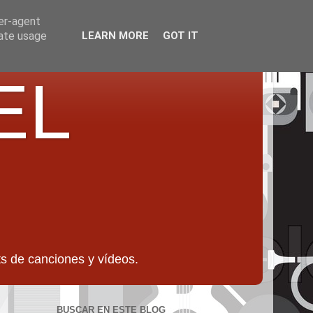
ser-agent
rate usage
LEARN MORE
GOT IT
EL
 de canciones y vídeos.
BUSCAR EN ESTE BLOG