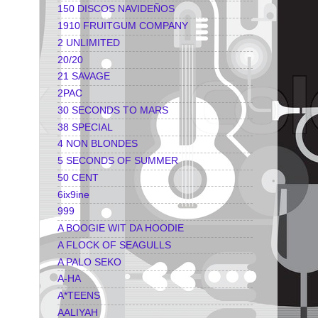
150 DISCOS NAVIDEÑOS
1910 FRUITGUM COMPANY
2 UNLIMITED
20/20
21 SAVAGE
2PAC
30 SECONDS TO MARS
38 SPECIAL
4 NON BLONDES
5 SECONDS OF SUMMER
50 CENT
6ix9ine
999
A BOOGIE WIT DA HOODIE
A FLOCK OF SEAGULLS
A PALO SEKO
A-HA
A*TEENS
AALIYAH