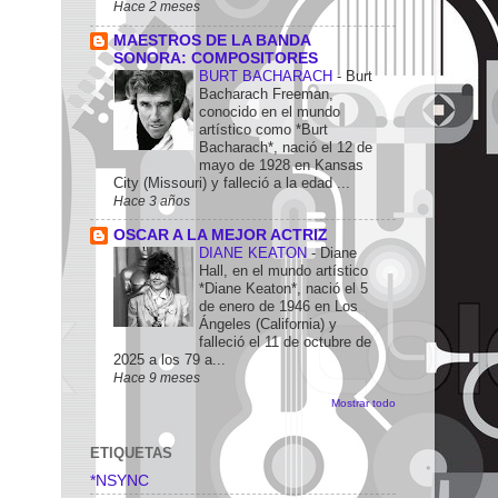
Hace 2 meses
MAESTROS DE LA BANDA
SONORA: COMPOSITORES
BURT BACHARACH
-
Burt
Bacharach Freeman,
conocido en el mundo
artístico como *Burt
Bacharach*, nació el 12 de
mayo de 1928 en Kansas
City (Missouri) y falleció a la edad ...
Hace 3 años
OSCAR A LA MEJOR ACTRIZ
DIANE KEATON
-
Diane
Hall, en el mundo artístico
*Diane Keaton*, nació el 5
de enero de 1946 en Los
Ángeles (California) y
falleció el 11 de octubre de
2025 a los 79 a...
Hace 9 meses
Mostrar todo
ETIQUETAS
*NSYNC