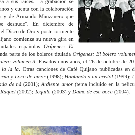
sa a sus raíces. La grabación se
manos y cuenta con la colaboración
ta y de Armando Manzanero que
e desnude". En diciembre de
s el Disco de Oro y posteriormente
uijano comienza su nueva gira en
ciudades españolas
Orígenes: El
da parte de los boleros titulada
Orígenes: El bolero volume
olero volumen 3
. Pasados unos años, el 26 de octubre de 20
 la la la
. Otras canciones de Café Quijano publicadas en d
erna
y
Loco de amor
(1998);
Hablando a un cristal
(1999);
D
ada de ná
(2001);
Ardiente amor
(tema incluido en la pelícu
 Raquel
(2002);
Tequila
(2003) y
Dame de esa boca
(2004).