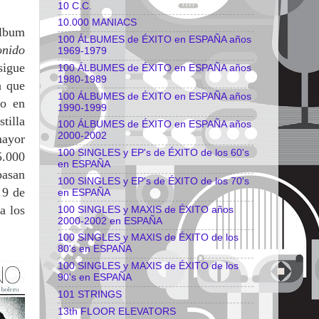
10 C.C.
10.000 MANIACS
álbum
100 ÁLBUMES de ÉXITO en ESPAÑA años
onido
1969-1979
sigue
100 ÁLBUMES de ÉXITO en ESPAÑA años
1980-1989
a que
100 ÁLBUMES de ÉXITO en ESPAÑA años
ro en
1990-1999
tilla
100 ÁLBUMES de ÉXITO en ESPAÑA años
2000-2002
mayor
100 SINGLES y EP's de ÉXITO de los 60's
5.000
en ESPAÑA
pasan
100 SINGLES y EP's de ÉXITO de los 70's
 9 de
en ESPAÑA
a los
100 SINGLES y MAXIS de ÉXITO años
2000-2002 en ESPAÑA
100 SINGLES y MAXIS de ÉXITO de los
80's en ESPAÑA
100 SINGLES y MAXIS de ÉXITO de los
90's en ESPAÑA
101 STRINGS
13th FLOOR ELEVATORS