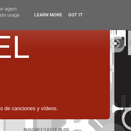
ser-agent
rate usage
LEARN MORE
GOT IT
EL
 de canciones y vídeos.
BUSCAR EN ESTE BLOG