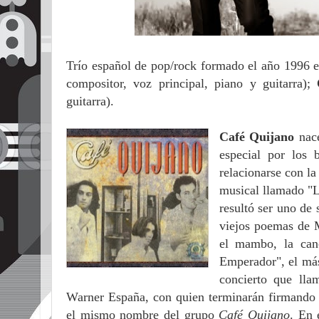
Trío español de pop/rock formado el año 1996 
compositor, voz principal, piano y guitarra);
guitarra).
Café Quijano
nace
especial por los
relacionarse con la
musical llamado "L
resultó ser uno de
viejos poemas de 
el mambo, la canc
Emperador", el más
concierto que lla
Warner España, con quien terminarán firmando 
el mismo nombre del grupo
Café Quijano
. En 