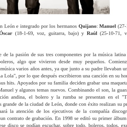
en León e integrado por los hermanos
Quijano
:
Manuel
(27-
Óscar
(18-1-69, voz, guitarra, bajo) y
Raúl
(25-10-71, v
 de la pasión de sus tres componentes por la música latina
 boleros, algo que vivieron desde muy pequeños. Comien
 música varios años antes, ya que junto a su padre llevaban u
a Lola", por lo que después escribieron una canción en su ho
 sus hits. Apoyados por su familia deciden grabar una maquet
Manuel y algunos temas nuevos. Combinando el son, la guar
ión andina, el bolero y la rumba se presentan en el "T
 grande de la ciudad de León, donde con éxito realizan su p
mará la atención de los ejecutivos de la compañía discogr
un contrato de grabación. En 1998 se editó su primer álbum
ese disco se podían escuchar, sobre todo, boleros, todos, ex