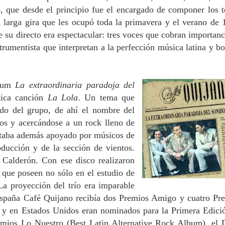
, que desde el principio fue el encargado de componer los 
larga gira que les ocupó toda la primavera y el verano de 
su directo era espectacular: tres voces que cobran importanc
trumentista que interpretan a la perfección música latina y bo
lbum
La extraordinaria paradoja del
tica canción
La Lola
. Un tema que
do del grupo, de ahí el nombre del
ros y acercándose a un rock lleno de
 estaba además apoyado por músicos de
oducción y de la sección de vientos.
Calderón. Con ese disco realizaron
 que poseen no sólo en el estudio de
La proyección del trío era imparable
 España Café Quijano recibía dos Premios Amigo y cuatro Pr
, y en Estados Unidos eran nominados para la Primera Edici
emios Lo Nuestro (Best Latin Alternative Rock Album), e