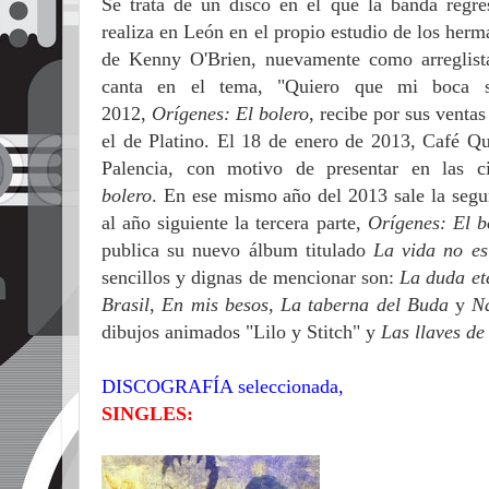
Se trata de un disco en el que la banda regre
realiza en León en el propio estudio de los her
de Kenny O'Brien, nuevamente como arreglis
canta en el tema, "Quiero que mi boca s
2012,
Orígenes: El bolero
, recibe por sus venta
el de Platino. El 18 de enero de 2013, Café Q
Palencia, con motivo de presentar en las 
bolero
.
En ese mismo año del 2013 sale la segun
al año siguiente la tercera parte,
Orígenes: El b
publica su nuevo álbum titulado
La vida no es
sencillos y dignas de mencionar son:
La duda et
Brasil
,
En mis besos
,
La taberna del Buda
y
N
dibujos animados "Lilo y Stitch" y
Las llaves de
DISCOGRAFÍA seleccionada,
SINGLES: