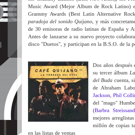
Music Award (Mejor Album de Rock Latino) en
Grammy Awards (Best Latin Alternative Roc
paradoja del sonido Quijano
, y más concretame
de 30 emisoras de radio latinas de España y Am
Antes de lanzarse a su nuevo proyecto colabor
disco "Duetos", y participan en la B.S.O. de la 
Dos años después
su tercer álbum
La
del Buda
cuenta, si
de Abraham Labor
Jackson
,
Phil Colli
del "mago" Humber
(
Barbra Streissand
mejores arreglist
millón de copias 
en las listas de ventas