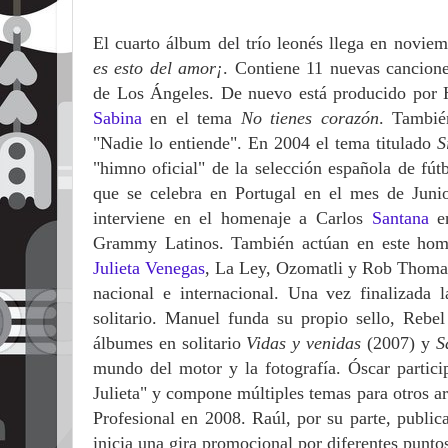
El cuarto álbum del trío leonés llega en novie
es esto del amor¡
. Contiene 11 nuevas cancione
de Los Ángeles. De nuevo está producido por
Sabina
en el tema
No tienes corazón
. Tambié
"Nadie lo entiende". En 2004 el tema titulado
S
"himno oficial" de la selección española de fú
que se celebra en Portugal en el mes de Jun
interviene en el homenaje a Carlos
Santana
en
Grammy Latinos. También actúan en este home
Julieta Venegas
, La Ley, Ozomatli y Rob Thomas
nacional e internacional. Una vez finalizada 
solitario. Manuel funda su propio sello, Reb
álbumes en solitario
Vidas y venidas
(2007) y
S
mundo del motor y la fotografía. Óscar partic
Julieta" y compone múltiples temas para otros ar
Profesional en 2008. Raúl, por su parte, public
inicia una gira promocional por diferentes punto