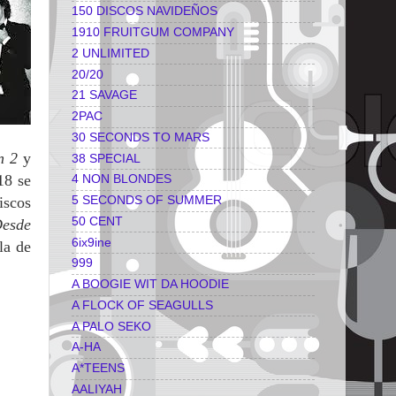
150 DISCOS NAVIDEÑOS
1910 FRUITGUM COMPANY
2 UNLIMITED
20/20
21 SAVAGE
2PAC
30 SECONDS TO MARS
n 2
y
38 SPECIAL
18 se
4 NON BLONDES
5 SECONDS OF SUMMER
iscos
50 CENT
esde
6ix9ine
la de
999
A BOOGIE WIT DA HOODIE
A FLOCK OF SEAGULLS
A PALO SEKO
A-HA
A*TEENS
AALIYAH