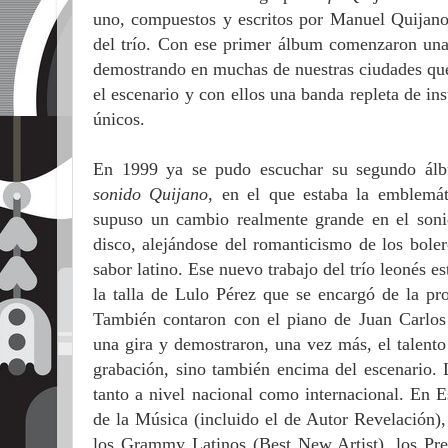
uno, compuestos y escritos por Manuel Quijano
del trío. Con ese primer álbum comenzaron una 
demostrando en muchas de nuestras ciudades que 
el escenario y con ellos una banda repleta de ins
únicos.
En 1999 ya se pudo escuchar su segundo á
sonido Quijano
, en el que estaba la emblemá
supuso un cambio realmente grande en el soni
disco, alejándose del romanticismo de los bole
sabor latino. Ese nuevo trabajo del trío leonés
la talla de Lulo Pérez que se encargó de la pr
También contaron con el piano de Juan Carlos 
una gira y demostraron, una vez más, el talento
grabación, sino también encima del escenario. 
tanto a nivel nacional como internacional. En
de la Música (incluido el de Autor Revelación)
los Grammy Latinos (Best New Artist), los Pr