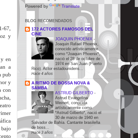
Powered by
Translate
BLOG RECOMENDADOS
1-67,
172 ACTORES FAMOSOS DEL
CINE
oz y
JOAQUIN PHOENIX
-
Joaquin Rafael Phoenix,
conocido artísticamente
como *Joaquin Phoenix*,
 y en
nació el 28 de octubre de
1974 en San Juan (Puerto
zan a
Rico). Actor estadounidens...
Hace 4 años
n pub
nor y
A RITMO DE BOSSA NOVA &
SAMBA
a con
ASTRUD GILBERTO
-
acha,
Astrud Evangelina
Weinert, conocida
eatro
artísticamente como
rimer
*Astrud Gilberto*, nació el
30 de marzo de 1940 en
áfica
Salvador de Bahía. Cantante brasileña
de boss...
 bajo
Hace 3 años
cepto