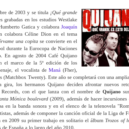
mbre de 2003 y se titula
¡Qué grande
s grabadas en los estudios Westlake
 Humberto Gatica y colabora
Joaquín
n colabora Céline Dion en el tema
írvame una copita
se convierte en el
tbol durante la Eurocopa de Naciones
io. En agosto de 2004 Café Quijano
 el marco de la 5ª edición de los
naje, el vocalista de
Maná
(Fher),
 (Matchbox Twenty). Este año se completará con una amplia
la gira, los hermanos Quijano deciden afrontar nuevos ret
el Records, con el que lanza con el nombre de
Quijano
sus
anta Mónica boulevard
(2009), además de hacer incursiones 
ipa en la banda sonora y en el elenco de la telenovela "Ro
tistas, además de componer la canción oficial de la Liga de F
a en 2009 su primer trabajo en solitario el álbum
Trozos of l
s de España a lo largo del año 2010.