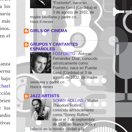
*Fosforito*, nace en
a los
Puente Genil (Córdoba) el
3 de agosto de 1932, de
naria
madre sevillana y padre co...
n más
Hace 8 meses
inos.
GIRLS OF CINEMA
en el
-
GRUPOS Y CANTANTES
ESPAÑOLES
FOSFORITO
-
Antonio
Fernández Díaz, conocido
lanza
artísticamente como
Fosforito, nace en Puente
berna
Genil (Córdoba) el 3 de
agosto de 1932, de madre
l bajo
sevillana y padre co...
chael
Hace 8 meses
cción
JAZZ ARTISTS
brien
SONNY ROLLINS
-
Walter
Theodore Rollins,
e los
conocido artísticamente
medio
como *Sonny Rollins*,
nació el 7 de septiembre
tivas
de 1930 en Nueva York y
falleció en la misma ciudad a la...