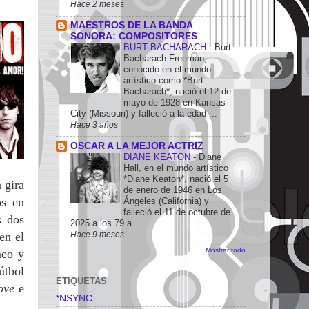
Hace 2 meses
MAESTROS DE LA BANDA
SONORA: COMPOSITORES
BURT BACHARACH
-
Burt
Bacharach Freeman,
conocido en el mundo
artístico como *Burt
Bacharach*, nació el 12 de
mayo de 1928 en Kansas
City (Missouri) y falleció a la edad ...
Hace 3 años
OSCAR A LA MEJOR ACTRIZ
DIANE KEATON
-
Diane
Hall, en el mundo artístico
*Diane Keaton*, nació el 5
 gira
de enero de 1946 en Los
os en
Ángeles (California) y
falleció el 11 de octubre de
 dos
2025 a los 79 a...
Hace 9 meses
en el
Mostrar todo
meo y
útbol
ETIQUETAS
ove
e
*NSYNC