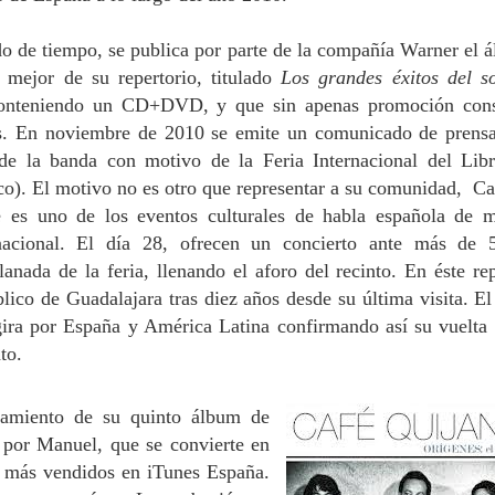
do de tiempo, se publica por parte de la compañía Warner el 
o mejor de su repertorio, titulado
Los grandes éxitos del s
conteniendo un CD+DVD, y que sin apenas promoción con
s. En noviembre de 2010 se emite un comunicado de prens
 de la banda con motivo de la Feria Internacional del Lib
o). El motivo no es otro que representar a su comunidad, Cas
 es uno de los eventos culturales de habla española de 
nacional. El día 28, ofrecen un concierto ante más de 
lanada de la feria, llenando el aforo del recinto. En éste re
lico de Guadalajara tras diez años desde su última visita. El
ira por España y América Latina confirmando así su vuelta 
to.
zamiento de su quinto álbum de
 por Manuel, que se convierte en
 más vendidos en iTunes España.