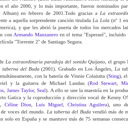
 el año 2000, y lo más importante, fueron nominados par
k Album) en febrero de 2001.Todo gracias a
La extraordi
nte a aquella sorprendente canción titulada
La Lola
(nº 1 e
erica), y que les abrió la puerta de todos los mercados lat
an con
Armando Manzanero
en el tema "Esperaré", incluido 
película "Torrente 2" de Santiago Segura.
 de
La extraordinaria paradoja del sonido Quijano,
el grupo 
 taberna del Buda
(2001). Grabado en Los Ángeles,
La ta
multáneamente, con la batería de Vinnie Colaiutta (
Sting
), e
iel y la guitarra de Michael Landau (
Rod Stewart
,
Mi
ns
,
James Taylor
,
Seal
). A ello se une la maestría en la produ
to Gatica y la coproducción y dirección vocal de Kenny O'
,
Céline Dion
,
Luis Miguel
,
Christina Aguilera
), uno d
as de voces del mundo.
La taberna del Buda
vendió más de 
tan solo en España y se mantuvo más de 75 semanas consecu