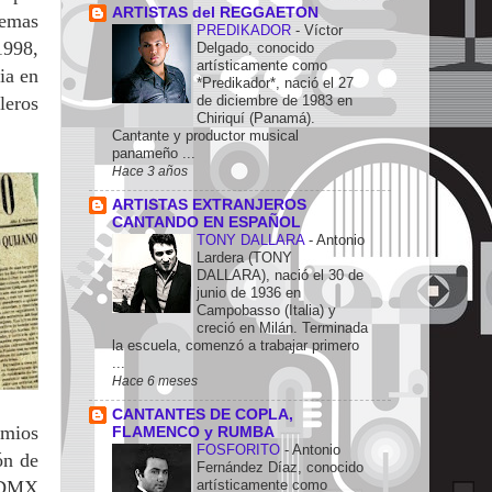
ARTISTAS del REGGAETON
temas
PREDIKADOR
-
Víctor
1998,
Delgado, conocido
artísticamente como
ia en
*Predikador*, nació el 27
leros
de diciembre de 1983 en
Chiriquí (Panamá).
Cantante y productor musical
panameño ...
Hace 3 años
ARTISTAS EXTRANJEROS
CANTANDO EN ESPAÑOL
TONY DALLARA
-
Antonio
Lardera (TONY
DALLARA), nació el 30 de
junio de 1936 en
Campobasso (Italia) y
creció en Milán. Terminada
la escuela, comenzó a trabajar primero
...
Hace 6 meses
CANTANTES DE COPLA,
emios
FLAMENCO y RUMBA
FOSFORITO
-
Antonio
ón de
Fernández Díaz, conocido
artísticamente como
l DMX