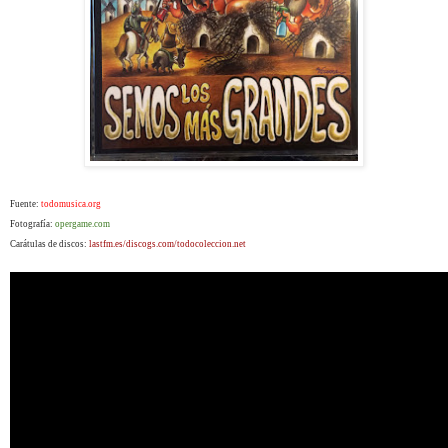
Fuente:
todomusica.org
Fotografía:
opergame.com
Carátulas de discos:
lastfm.es/discogs.com/
todocoleccion.net