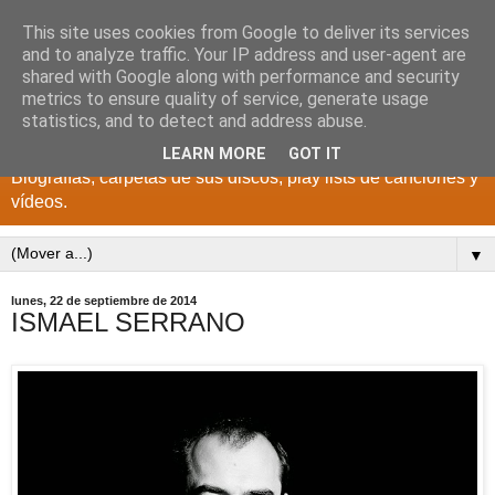
This site uses cookies from Google to deliver its services
DISCOS PARA EL
and to analyze traffic. Your IP address and user-agent are
shared with Google along with performance and security
RECUERDO
metrics to ensure quality of service, generate usage
statistics, and to detect and address abuse.
CANTANTES Y GRUPOS DE LOS AÑOS 1950 a 2022.
LEARN MORE
GOT IT
Biografías, carpetas de sus discos, play lists de canciones y
vídeos.
▼
lunes, 22 de septiembre de 2014
ISMAEL SERRANO