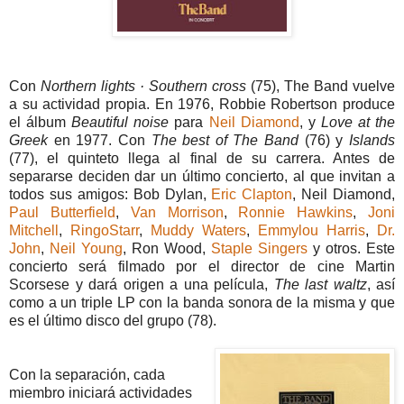
Con
Northern lights · Southern cross
(75), The Band vuelve
a su actividad propia. En 1976, Robbie Robertson produce
el álbum
Beautiful noise
para
Neil Diamond
, y
Love at the
Greek
en 1977.
Con
The best of The Band
(76) y
Islands
(77), el quinteto llega al final de su carrera. Antes de
separarse deciden dar un último concierto, al que invitan a
todos sus amigos: Bob Dylan,
Eric Clapton
, Neil Diamond,
Paul Butterfield
,
Van Morrison
,
Ronnie Hawkins
,
Joni
Mitchell
,
RingoStarr
,
Muddy Waters
,
Emmylou Harris
,
Dr.
John
,
Neil Young
, Ron Wood,
Staple Singers
y otros. Este
concierto será filmado por el director de cine Martin
Scorsese y dará origen a una película,
The last waltz
, así
como a un triple LP con la banda sonora de la misma y que
es el último disco del grupo (78).
Con la separación, cada
miembro iniciará actividades