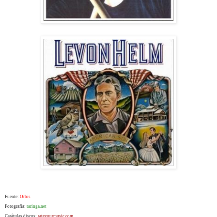
Fuente:
Orbis
Fotografía:
taringa.net
Carátulas discos
:
rateyourmusic.com