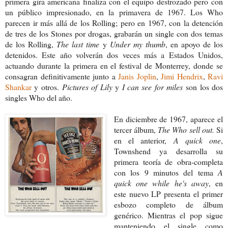
primera gira americana finaliza con el equipo destrozado pero con
un público impresionado, en la primavera de 1967. Los Who
parecen ir más allá de los Rolling; pero en 1967, con la detención
de tres de los Stones por drogas, grabarán un single con dos temas
de los Rolling,
The last time
y
Under my thumb
, en apoyo de los
detenidos. Este año volverán dos veces más a Estados Unidos,
actuando durante la primera en el festival de Monterrey, donde se
consagran definitivamente junto a
Janis Joplin
,
Jimi Hendrix
,
Ravi
Shankar
y otros.
Pictures of Lily
y
I can see for miles
son los dos
singles Who del año.
En diciembre de 1967, aparece el
tercer álbum,
The Who sell out.
Si
en el anterior,
A quick one
,
Townshend ya desarrolla su
primera teoría de obra-completa
con los 9 minutos del tema
A
quick one while he's away
, en
este nuevo LP presenta el primer
esbozo completo de álbum
genérico. Mientras el pop sigue
manteniendo el single como