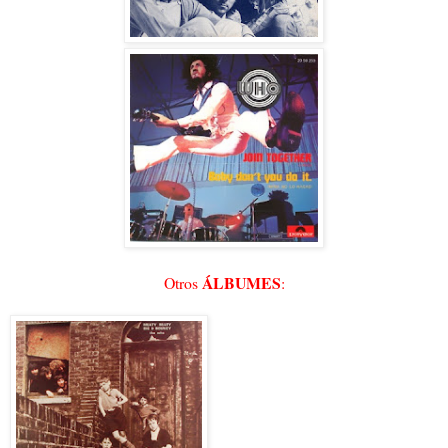
ÁLBUMES
Otros
: