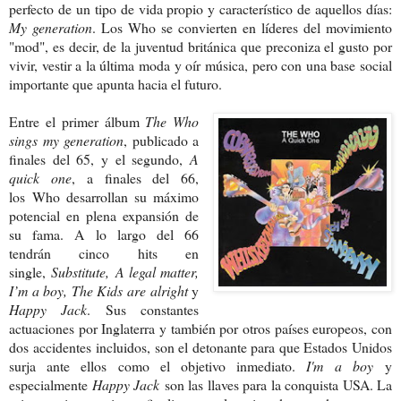
perfecto de un tipo de vida propio y característico de aquellos días:
My generation
. Los Who se convierten en líderes del movimiento
"mod", es decir, de la juventud británica que preconiza el gusto por
vivir, vestir a la última moda y oír música, pero con una base social
importante que apunta hacia el futuro.
Entre el primer álbum
The Who
sings my generation
, publicado a
finales del 65, y el segundo,
A
quick one
, a finales del 66,
los
Who desarrollan su máximo
potencial en plena expansión de
su fama. A lo largo del 66
tendrán cinco hits en
single,
Substitute, A legal matter,
I’m a boy, The Kids are alright
y
Happy Jack
. Sus constantes
actuaciones por Inglaterra y también por otros países europeos, con
dos accidentes incluidos, son el detonante para que Estados Unidos
surja ante ellos como el objetivo inmediato.
I'm a boy
y
especialmente
Happy Jack
son las llaves para la conquista USA. La