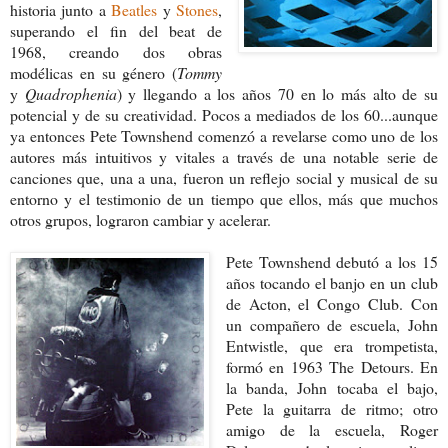
historia junto a
Beatles
y
Stones
,
superando el fin del beat de
1968, creando dos obras
modélicas en su género (
Tommy
y
Quadrophenia
) y llegando a los años 70 en lo más alto de su
potencial y de su creatividad. Pocos a mediados de los 60...aunque
ya entonces Pete Townshend comenzó a revelarse como uno de los
autores más intuitivos y vitales a través de una notable serie de
canciones que, una a una, fueron un reflejo social y musical de su
entorno y el testimonio de un tiempo que ellos, más que muchos
otros grupos, lograron cambiar y acelerar.
Pete Townshend debutó a los 15
años tocando el banjo en un club
de Acton, el Congo Club. Con
un compañero de escuela, John
Entwistle, que era trompetista,
formó en 1963 The Detours. En
la banda, John tocaba el bajo,
Pete la guitarra de ritmo; otro
amigo de la escuela, Roger