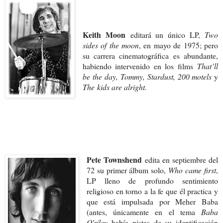
Keith Moon
editará un único LP,
Two
sides of the moon
, en mayo de 1975; pero
su carrera cinematográfica es abundante,
habiendo intervenido en los films
That’ll
be the day, Tommy, Stardust, 200 motels
y
The kids are alright.
Pete Townshend
edita en septiembre del
72 su primer álbum solo,
Who came first
,
LP lleno de profundo sentimiento
religioso en torno a la fe que él practica y
que está impulsada por Meher Baba
(antes, únicamente en el tema
Baba
O'riley
había pistas de su identificación