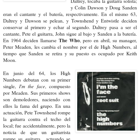
Daltrey, tocaba la guitarra solista;
y Colin Dawson y Doug Sanden
eran el cantante y el batería, respectivamente. En el mismo 63,
Daltrey y Dawson se pelean, y Townshend y Entwistle deciden
conservar al primero y echar al segundo. Daltrey pasa a ser el
cantante, Pete el guitarra, John sigue al bajo y Sanden a la batería.
The Who
En 1964 deciden llamarse
, pero en abril, su manager,
Peter Meaden, les cambia el nombre por el de High Numbers, al
tiempo que Sanden se retira y su puesto es ocupado por Keith
Moon.
En junio del 64, los High
Numbers debutan con su primer
single,
I'm the face
, compuesto
por Meaden. Sus primeros shows
son demoledores, naciendo con
ellos la fama del grupo. En una
actuación, Pete Townshend rompe
la guitarra contra el techo del
local; fue accidentalmente, pero la
noticia de que un guitarrista
rompe su guitarra actuando se