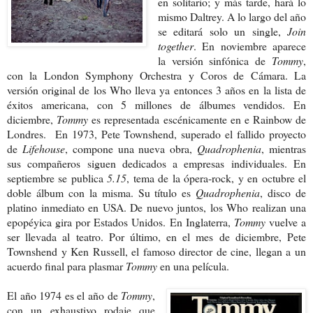
en solitario; y más tarde, hará lo
mismo Daltrey. A lo largo del año
se editará solo un single,
Join
together
. En noviembre aparece
la versión sinfónica de
Tommy
,
con la London Symphony Orchestra y Coros de Cámara. La
versión original de los Who lleva ya entonces 3 años en la lista de
éxitos americana, con 5 millones de álbumes vendidos. En
diciembre,
Tommy
es representada escénicamente en e Rainbow de
Londres. En 1973, Pete Townshend, superado el fallido proyecto
de
Lifehouse
, compone una nueva obra,
Quadrophenia
, mientras
sus compañeros siguen dedicados a empresas individuales. En
septiembre se publica
5.15
, tema de la ópera-rock, y en octubre el
doble álbum con la misma. Su título es
Quadrophenia
, disco de
platino inmediato en USA. De nuevo juntos, los Who realizan una
epopéyica gira por Estados Unidos. En Inglaterra,
Tommy
vuelve a
ser llevada al teatro. Por último, en el mes de diciembre, Pete
Townshend y Ken Russell, el famoso director de cine, llegan a un
acuerdo final para plasmar
Tommy
en una película.
El año 1974 es el año de
Tommy
,
con un exhaustivo rodaje que