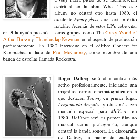
espiritual en la obra Who. Tras este
álbum, no editará otro hasta 1980, el
excelente
Empty glass
, que será un éxito
notable. Además de estos LP's cabe citar
en él la ayuda prestada a otros grupos, como The
Crazy World of
Arthur Brown
y
Thunderclap Newman
, en el aspecto de producción
preferentemente. En 1980 interviene en el célebre Concert for
Kampuchea al lado de
Paul McCartney
, como miembro de una
banda de estrellas llamada Rockestra.
Roger Daltrey
será el miembro más
activo profesionalmente, iniciando una
magnífica carrera cinematográfica en la
que destacan
Tommy
en primer lugar,
Lisztomania
después, y otras más, con
mención especial para
McVicar
en
1980.
McVicar
será su primer film no
musical como protagonista, aunque
cantará la banda sonora. La discografía
de Daltrey, la mejor de cualquier