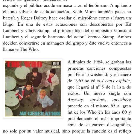
expande y el público acude en masa a ver el fenómeno. Ampliando
el tono salvaje de cada actuación, Keith Moon también patea su
batería y Roger Daltrey hace oscilar el micrófono como si fuera un
látigo. En una de estas actuaciones son descubiertos por Kit
Lambert y Chris Stamp, el primero hijo del compositor Constant
Lambert y el segundo hermano del actor Terence Stamp. Ambos
deciden convertirse en managers del grupo y éste vuelve entonces a
llamarse The Who.
A finales de 1964, se graban las
primeras canciones compuestas
por Pete Townshend; y en enero
de 1965 se edita
I can't explain
,
que llegará al nº 8 de la lista de
éxitos. Un nuevo single con
Anyway, anyhow, anywhere
precede en el mismo 65 al gran
hit de los Who en los años 60 y
posiblemente el más importante
tema de su carrera discográfica,
no solo por su valor musical, sino porque la canción es el reflejo