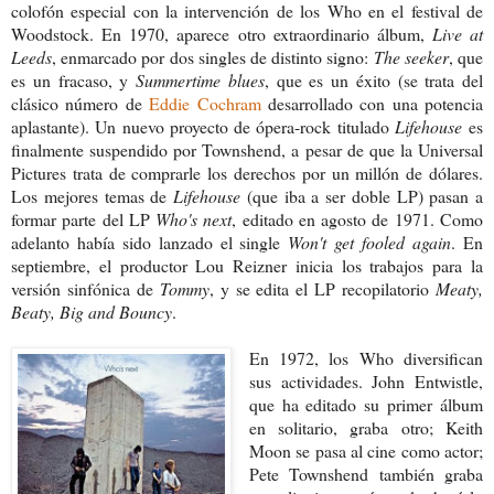
colofón especial con la intervención de los Who en el festival de
Woodstock. En 1970, aparece otro extraordinario álbum,
Live at
Leeds
, enmarcado por dos singles de distinto signo:
The seeker
, que
es un fracaso, y
Summertime blues
, que es un éxito (se trata del
clásico número de
Eddie Cochram
desarrollado con una potencia
aplastante). Un nuevo proyecto de ópera-rock titulado
Lifehouse
es
finalmente suspendido por Townshend, a pesar de que la Universal
Pictures trata de comprarle los derechos por un millón de dólares.
Los mejores temas de
Lifehouse
(que iba a ser doble LP) pasan a
formar parte del LP
Who's next
, editado en agosto de 1971. Como
adelanto había sido lanzado el single
Won't get fooled again
. En
septiembre, el productor Lou Reizner inicia los trabajos para la
versión sinfónica de
Tommy
, y se edita el LP recopilatorio
Meaty,
Beaty, Big and Bouncy
.
En 1972, los Who diversifican
sus actividades. John Entwistle,
que ha editado su primer álbum
en solitario, graba otro; Keith
Moon se pasa al cine como actor;
Pete Townshend también graba