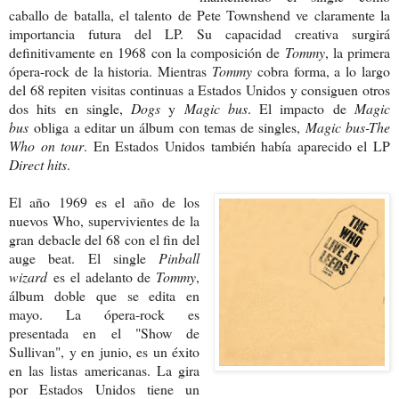
caballo de batalla, el talento de Pete Townshend ve claramente la
importancia futura del LP. Su capacidad creativa surgirá
definitivamente en 1968 con la composición de
Tommy
, la primera
ópera-rock de la historia. Mientras
Tommy
cobra forma, a lo largo
del 68 repiten visitas continuas a Estados Unidos y consiguen otros
dos hits en single,
Dogs
y
Magic bus
. El impacto de
Magic
bus
obliga a editar un álbum con temas de singles,
Magic bus-The
Who on tour
. En Estados Unidos también había aparecido el LP
Direct hits
.
El año 1969 es el año de los
nuevos Who, supervivientes de la
gran debacle del 68 con el fin del
auge beat. El single
Pinball
wizard
es el adelanto de
Tommy
,
álbum doble que se edita en
mayo. La ópera-rock es
presentada en el "Show de
Sullivan", y en junio, es un éxito
en las listas americanas. La gira
por Estados Unidos tiene un