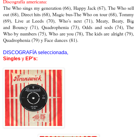
Discografía americana:
The Who sings my generation (66), Happy Jack (67), The Who sell
out (68), Direct hits (68), Magic bus-The Who on tour (68), Tommy
(69), Live at Leeds (70), Who’s next (71), Meaty, Beaty, Big
and Bouncy (71), Quadrophenia (73), Odds and sods (74), The
Who by numbers (75), Who are you (78), The kids are alright (79),
Quadrophenia (79) y Face dances (81).
DISCOGRAFÍA seleccionada,
Singles
y
EP's: