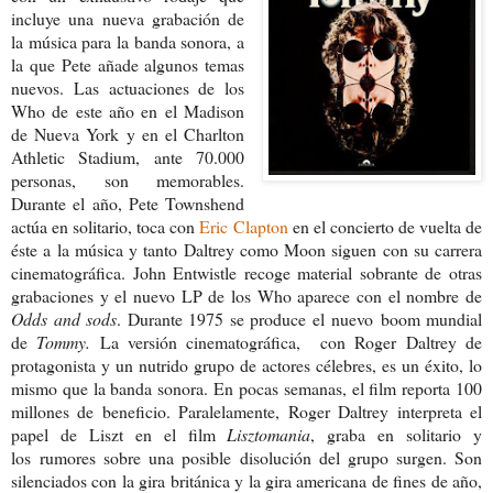
incluye una nueva grabación de
la música para la banda sonora, a
la que Pete añade algunos temas
nuevos. Las actuaciones de los
Who de este año en el Madison
de Nueva York y en el Charlton
Athletic Stadium, ante 70.000
personas, son memorables.
Durante el año, Pete Townshend
actúa en solitario, toca con
Eric Clapton
en el concierto de vuelta de
éste a la música y tanto Daltrey como Moon siguen con su carrera
cinematográfica. John Entwistle recoge material sobrante de otras
grabaciones y el nuevo LP de los Who aparece con el nombre de
Odds and sods
. Durante 1975 se produce el nuevo boom mundial
de
Tommy.
La versión cinematográfica, con Roger Daltrey de
protagonista y un nutrido grupo de actores célebres, es un éxito, lo
mismo que la banda sonora. En pocas semanas, el film reporta 100
millones de beneficio. Paralelamente, Roger Daltrey interpreta el
papel de Liszt en el film
Lisztomania
, graba en solitario y
los rumores sobre una posible disolución del grupo surgen. Son
silenciados con la gira británica y la gira americana de fines de año,