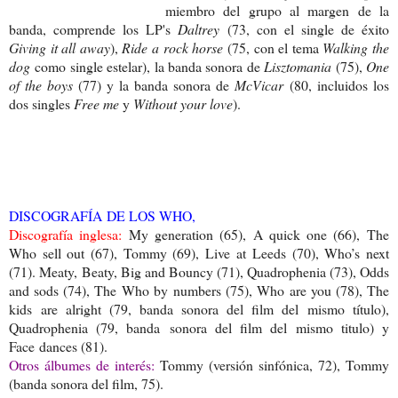
miembro del grupo al margen de la
banda, comprende los LP's
Daltrey
(73, con el single de éxito
Giving it all away
),
Ride a rock horse
(75, con el tema
Walking the
dog
como single estelar), la banda sonora de
Lisztomania
(75),
One
of the boys
(77) y la banda sonora de
McVicar
(80, incluidos los
dos singles
Free me
y
Without your love
).
DISCOGRAFÍA DE LOS WHO,
Discografía inglesa:
My generation (65), A quick one (66), The
Who sell out (67), Tommy (69), Live at Leeds (70), Who’s next
(71). Meaty, Beaty, Big and Bouncy (71), Quadrophenia (73), Odds
and sods (74), The Who by numbers (75), Who are you (78), The
kids are alright (79, banda sonora del film del mismo título),
Quadrophenia (79, banda sonora del film del mismo titulo) y
Face dances (81).
Otros álbumes de interés:
Tommy (versión sinfónica, 72), Tommy
(banda sonora del film, 75).