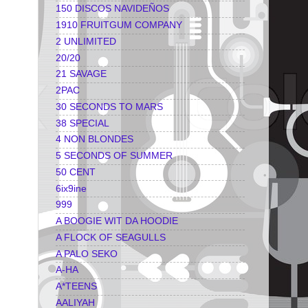
150 DISCOS NAVIDEÑOS
1910 FRUITGUM COMPANY
2 UNLIMITED
20/20
21 SAVAGE
2PAC
30 SECONDS TO MARS
38 SPECIAL
4 NON BLONDES
5 SECONDS OF SUMMER
50 CENT
6ix9ine
999
A BOOGIE WIT DA HOODIE
A FLOCK OF SEAGULLS
A PALO SEKO
A-HA
A*TEENS
AALIYAH