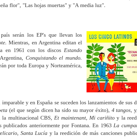
ña flor", "Las hojas muertas" y "A media luz".
país serán los EP's que llevan los
ote.
Mientras, en Argentina editan el
ada en 1961 con los discos
Estando
Argentina
, Conquistando el mundo.
arán por toda Europa y Norteamérica,
a imparable y en España se suceden los lanzamientos de sus d
peta
(el que según dicen ha sido su mayor éxito),
4 tangos,
y
a la multinacional CBS,
Et maintenant, Mi cariñito
y la reed
s publicados anteriormente por Fontana. En 1963
La cumpar
elicario, Santa Lucía
y la reedición de más canciones publi