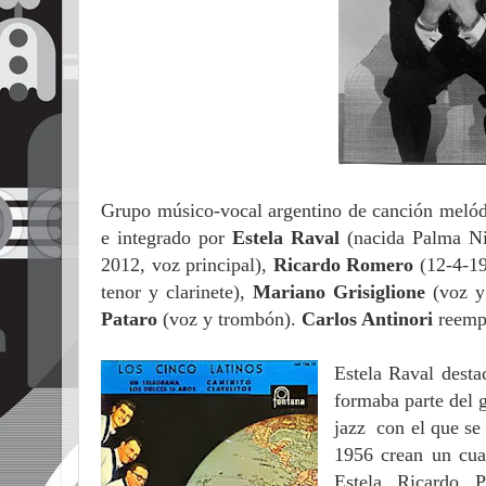
Grupo músico-vocal argentino de canción melód
e integrado por
Estela Raval
(nacida Palma Ni
2012, voz principal),
Ricardo Romero
(12-4-19
tenor y clarinete),
Mariano Grisiglione
(voz y
Pataro
(voz y trombón).
Carlos Antinori
reemp
Estela Raval dest
formaba parte del 
jazz con el que se
1956 crean un cua
Estela, Ricardo, 