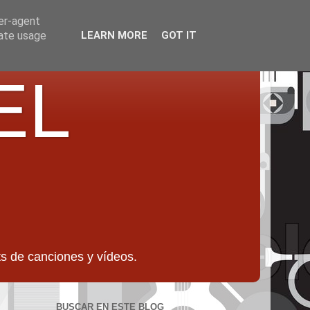
ser-agent
rate usage
LEARN MORE
GOT IT
EL
 de canciones y vídeos.
BUSCAR EN ESTE BLOG