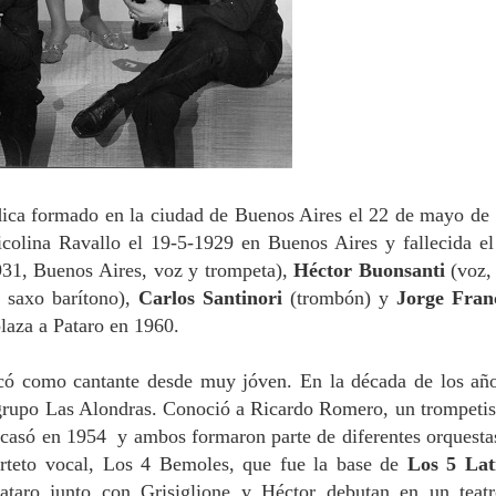
ica formado en la ciudad de Buenos Aires el 22 de mayo de
colina Ravallo el 19-5-1929 en Buenos Aires y fallecida el
31, Buenos Aires, voz y trompeta),
Héctor Buonsanti
(voz,
 saxo barítono),
Carlos Santinori
(trombón) y
Jorge Fran
laza a Pataro en 1960.
acó como cantante desde muy jóven. En la década de los añ
grupo Las Alondras. Conoció a Ricardo Romero, un trompetis
 casó en 1954 y ambos formaron parte de diferentes orquesta
rteto vocal, Los 4 Bemoles, que fue la base de
Los 5 Lat
Pataro junto con Grisiglione y Héctor debutan en un teat