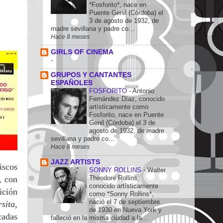
*Fosforito*, nace en
Puente Genil (Córdoba) el
3 de agosto de 1932, de
madre sevillana y padre co...
Hace 8 meses
GIRLS OF CINEMA
-
GRUPOS Y CANTANTES
ESPAÑOLES
FOSFORITO
-
Antonio
Fernández Díaz, conocido
artísticamente como
Fosforito, nace en Puente
Genil (Córdoba) el 3 de
agosto de 1932, de madre
sevillana y padre co...
Hace 8 meses
JAZZ ARTISTS
iscos
SONNY ROLLINS
-
Walter
Theodore Rollins,
, con
conocido artísticamente
ición
como *Sonny Rollins*,
nació el 7 de septiembre
sita,
de 1930 en Nueva York y
cadas
falleció en la misma ciudad a la...