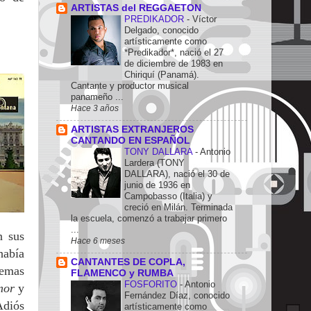
ARTISTAS del REGGAETON
PREDIKADOR
-
Víctor
Delgado, conocido
artísticamente como
*Predikador*, nació el 27
de diciembre de 1983 en
Chiriquí (Panamá).
Cantante y productor musical
panameño ...
Hace 3 años
ARTISTAS EXTRANJEROS
CANTANDO EN ESPAÑOL
TONY DALLARA
-
Antonio
Lardera (TONY
DALLARA), nació el 30 de
junio de 1936 en
Campobasso (Italia) y
creció en Milán. Terminada
la escuela, comenzó a trabajar primero
...
n sus
Hace 6 meses
había
CANTANTES DE COPLA,
temas
FLAMENCO y RUMBA
FOSFORITO
-
Antonio
mor
y
Fernández Díaz, conocido
Adiós
artísticamente como