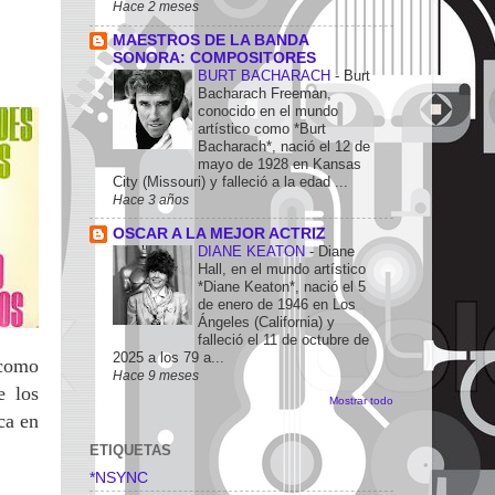
Hace 2 meses
MAESTROS DE LA BANDA
SONORA: COMPOSITORES
BURT BACHARACH
-
Burt
Bacharach Freeman,
conocido en el mundo
artístico como *Burt
Bacharach*, nació el 12 de
mayo de 1928 en Kansas
City (Missouri) y falleció a la edad ...
Hace 3 años
OSCAR A LA MEJOR ACTRIZ
DIANE KEATON
-
Diane
Hall, en el mundo artístico
*Diane Keaton*, nació el 5
de enero de 1946 en Los
Ángeles (California) y
falleció el 11 de octubre de
2025 a los 79 a...
 como
Hace 9 meses
e los
Mostrar todo
ca en
ETIQUETAS
*NSYNC