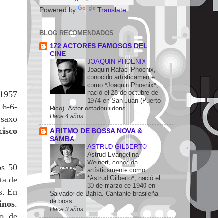
Powered by
Translate
BLOG RECOMENDADOS
172 ACTORES FAMOSOS DEL
CINE
JOAQUIN PHOENIX
-
Joaquin Rafael Phoenix,
conocido artísticamente
como *Joaquin Phoenix*,
nació el 28 de octubre de
 1957
1974 en San Juan (Puerto
 6-6-
Rico). Actor estadounidens...
Hace 4 años
 saxo
cisco
A RITMO DE BOSSA NOVA &
SAMBA
ASTRUD GILBERTO
-
Astrud Evangelina
Weinert, conocida
os 50
artísticamente como
*Astrud Gilberto*, nació el
ta de
30 de marzo de 1940 en
s. En
Salvador de Bahía. Cantante brasileña
de boss...
inos
.
Hace 3 años
ro de