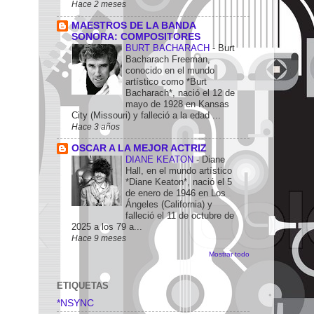
Hace 2 meses
MAESTROS DE LA BANDA
SONORA: COMPOSITORES
BURT BACHARACH
-
Burt
Bacharach Freeman,
conocido en el mundo
artístico como *Burt
Bacharach*, nació el 12 de
mayo de 1928 en Kansas
City (Missouri) y falleció a la edad ...
Hace 3 años
OSCAR A LA MEJOR ACTRIZ
DIANE KEATON
-
Diane
Hall, en el mundo artístico
*Diane Keaton*, nació el 5
de enero de 1946 en Los
Ángeles (California) y
falleció el 11 de octubre de
2025 a los 79 a...
Hace 9 meses
Mostrar todo
ETIQUETAS
*NSYNC