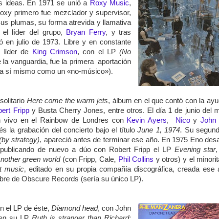
as ideas. En 1971 se unió a
Roxy Music
,
Roxy primero fue mezclador y supervisor,
Sus plumas, su forma atrevida y llamativa
 el líder del grupo,
Bryan Ferry
, y tras
ó en julio de 1973. Libre y en constante
, líder de
King Crimson
, con el LP
(No
de la vanguardia, fue la primera aportación
ió a sí mismo como un «no-músico»).
solitario
Here come the warm jets
, álbum en el que contó con la ay
ert Fripp
y Busta Cherry Jones, entre otros. El día 1 de junio del
n vivo en el Rainbow de Londres con
Kevin Ayers
,
Nico
y
John
s la grabación del concierto bajo el título
June 1, 1974
. Su segund
(by strategy)
, apareció antes de terminar ese año. En 1975 Eno desa
 publicando de nuevo a dúo con Robert Fripp el LP
Evening star
nother green world
(con Fripp, Cale,
Phil Collins
y otros) y el minorit
t music
, editado en su propia compañía discográfica, creada ese
bre de Obscure Records (sería su único LP).
n el LP de éste,
Diamond head
, con John
n su LP
Ruth is stranger than Richard
;