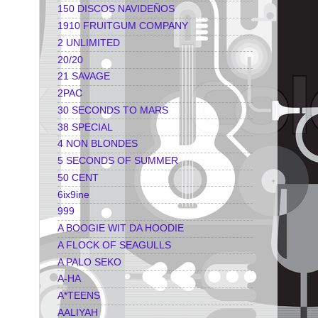
150 DISCOS NAVIDEÑOS
1910 FRUITGUM COMPANY
2 UNLIMITED
20/20
21 SAVAGE
2PAC
30 SECONDS TO MARS
38 SPECIAL
4 NON BLONDES
5 SECONDS OF SUMMER
50 CENT
6ix9ine
999
A BOOGIE WIT DA HOODIE
A FLOCK OF SEAGULLS
A PALO SEKO
A-HA
A*TEENS
AALIYAH