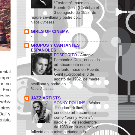
*Fosforito*, nace en
Puente Genil (Córdoba) el
3 de agosto de 1932, de
madre sevillana y padre co...
Hace 8 meses
GIRLS OF CINEMA
-
GRUPOS Y CANTANTES
ESPAÑOLES
FOSFORITO
-
Antonio
Fernández Díaz, conocido
artísticamente como
Fosforito, nace en Puente
mental
Genil (Córdoba) el 3 de
iempre
agosto de 1932, de madre
or no
sevillana y padre co...
Hace 8 meses
y Eno
estos
JAZZ ARTISTS
embly
SONNY ROLLINS
-
Walter
 otros
Theodore Rollins,
conocido artísticamente
Dalí y
como *Sonny Rollins*,
onista
nació el 7 de septiembre
de 1930 en Nueva York y
falleció en la misma ciudad a la...