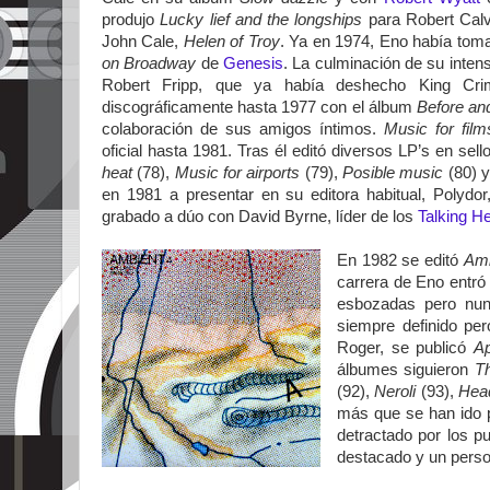
produjo
Lucky lief and the longships
para Robert Calv
John Cale,
Helen of Troy
. Ya en 1974, Eno había tom
on Broadway
de
Genesis
. La culminación de su inten
Robert Fripp, que ya había deshecho King Crim
discográficamente hasta 1977 con el álbum
Before and
colaboración de sus amigos íntimos.
Music for film
oficial hasta 1981. Tras él editó diversos LP’s en se
heat
(78),
Music for airports
(79),
Posible music
(80) 
en 1981 a presentar en su editora habitual, Polydo
grabado a dúo con David Byrne, líder de los
Talking H
En 1982 se editó
Amb
carrera de Eno entró
esbozadas pero nunc
siempre definido per
Roger, se publicó
A
álbumes siguieron
T
(92),
Neroli
(93),
Hea
más que se han ido p
detractado por los p
destacado y un person