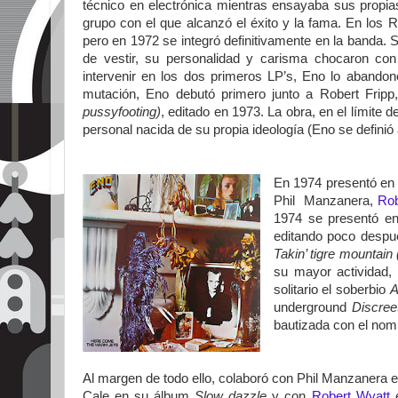
técnico en electrónica mientras ensayaba sus propi
grupo con el que alcanzó el éxito y la fama. En los 
pero en 1972 se integró definitivamente en la banda. 
de vestir, su personalidad y carisma chocaron con
intervenir en los dos primeros LP’s, Eno lo abandon
mutación, Eno debutó primero junto a Robert Fripp
pussyfooting)
, editado en 1973. La obra, en el límite 
personal nacida de su propia ideología (Eno se defin
En 1974 presentó en 
Phil Manzanera,
Rob
1974 se presentó e
editando poco despué
Takin’ tigre mountain 
su mayor actividad,
solitario el soberbio
A
underground
Discree
bautizada con el nom
Al margen de todo ello, colaboró con Phil Manzanera e
Cale en su álbum
Slow dazzle
y con
Robert Wyatt
e