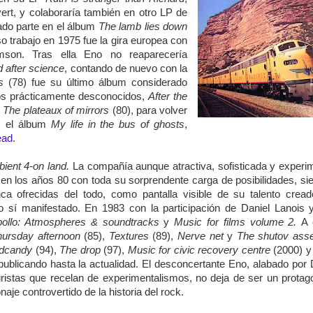
ert, y colaboraría también en otro LP de
ado parte en el álbum
The lamb lies down
so trabajo en 1975 fue la gira europea con
son. Tras ella Eno no reaparecería
 after science
, contando de nuevo con la
s
(78) fue su último álbum considerado
llos prácticamente desconocidos,
After the
y
The plateaux of mirrors
(80), para volver
r, el álbum
My life in the bus of ghosts
,
ead
.
ient 4-on land.
La compañía aunque atractiva, sofisticada y experi
 en los años 80 con toda su sorprendente carga de posibilidades, s
a ofrecidas del todo, como pantalla visible de su talento cread
o sí manifestado. En 1983 con la participación de Daniel Lanois 
pollo: Atmospheres & soundtracks
y
Music for films volume 2.
A 
hursday afternoon
(85),
Textures
(89),
Nerve net
y
The shutov ass
dcandy
(94),
The drop
(97),
Music for civic recovery centre
(2000) y
ublicando hasta la actualidad. El desconcertante Eno, alabado por 
uristas que recelan de experimentalismos, no deja de ser un protag
aje controvertido de la historia del rock.