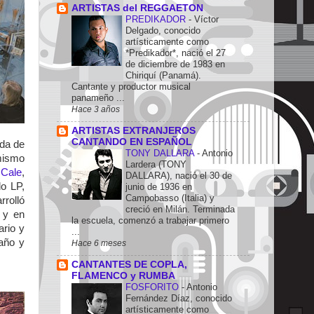
ARTISTAS del REGGAETON
PREDIKADOR
-
Víctor
Delgado, conocido
artísticamente como
*Predikador*, nació el 27
de diciembre de 1983 en
Chiriquí (Panamá).
Cantante y productor musical
panameño ...
Hace 3 años
ARTISTAS EXTRANJEROS
CANTANDO EN ESPAÑOL
uda de
TONY DALLARA
-
Antonio
 mismo
Lardera (TONY
 Cale
,
DALLARA), nació el 30 de
o LP,
junio de 1936 en
Campobasso (Italia) y
rrolló
creció en Milán. Terminada
, y en
la escuela, comenzó a trabajar primero
ario y
...
 año y
Hace 6 meses
CANTANTES DE COPLA,
FLAMENCO y RUMBA
FOSFORITO
-
Antonio
Fernández Díaz, conocido
artísticamente como