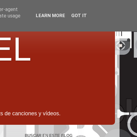
ser-agent
rate usage
LEARN MORE
GOT IT
EL
 de canciones y vídeos.
BUSCAR EN ESTE BLOG