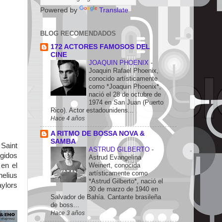
Powered by
Translate
BLOG RECOMENDADOS
172 ACTORES FAMOSOS DEL
CINE
JOAQUIN PHOENIX
-
Joaquin Rafael Phoenix,
conocido artísticamente
como *Joaquin Phoenix*,
nació el 28 de octubre de
1974 en San Juan (Puerto
Rico). Actor estadounidens...
Hace 4 años
A RITMO DE BOSSA NOVA &
SAMBA
Saint
ASTRUD GILBERTO
-
rgidos
Astrud Evangelina
Weinert, conocida
 en el
artísticamente como
nelius
*Astrud Gilberto*, nació el
ylors
30 de marzo de 1940 en
Salvador de Bahía. Cantante brasileña
de boss...
Hace 3 años