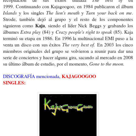
1999.
Continuando con Kajagoogoo, en 1984 publicaron el álbum
Islands
y los singles
The lion's mouth
y
Turn your back on me
.
Strode, también dejó al grupo y el resto de los componentes
Kaja
siguieron como
, siendo el líder Nick Beggs y grabando los
álbumes
Extra play
(84) y
Crazy people's right to speak
(85). Kaja
terminó su etapa en 1986. En 1996 la multinacional EMI puso a la
venta un disco con sus éxitos
The very best of.
En 2003 los cinco
miembros originales del grupo se volvieron a reunir para dar una
serie de conciertos y hacer alguna gira, sacando al mercado en 2008
su último álbum de estudio, por el momento,
Gone to the moon.
KAJAGOOGOO
DISCOGRAFÍA mencionada,
SINGLES: