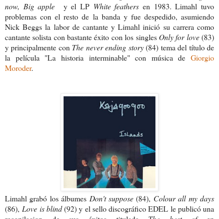
now, Big apple
y el LP
White feathers
en 1983. Limahl tuvo
problemas con el resto de la banda y fue despedido, asumiendo
Nick Beggs la labor de cantante y Limahl inició su carrera como
cantante solista con bastante éxito con los singles
Only for love
(83)
y principalmente con
The never ending story
(84) tema del título de
la película "La historia interminable" con música de
Giorgio
Moroder
.
Limahl grabó los álbumes
Don't suppose
(84),
Colour all my days
(86),
Love is blind
(92) y el sello discográfico EDEL le publicó una
recopilacion de sus éxitos titulada
The best of
en