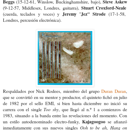
Beggs
Steve Askew
(15-12-61, Winslow, Buckinghamshire, bajo),
Stuart Croxford-Neale
(9-12-57, Middlesex, Londres, guitarra),
Jeremy
Jez" Strode
(cuerda, teclados y voces) y
"
(17-1-58,
Londres, percusión electrónica).
Respaldados por Nick Rodees, miembro del grupo
Duran Duran
,
que se convirtió en su mentor y productor, el quinteto fichó en julio
de 1982 por el sello EMI, si bien hasta diciembre no inició su
carrera con el single
Too shy
, que llegó al n.º 1 a comienzos de
1983, situando a la banda entre las revelaciones del momento. Con
Kajagoogoo
un estilo autodenominado electro-funky,
se afianzó
inmediatamente con sus nuevos singles
Ooh to be ah,
Hang on