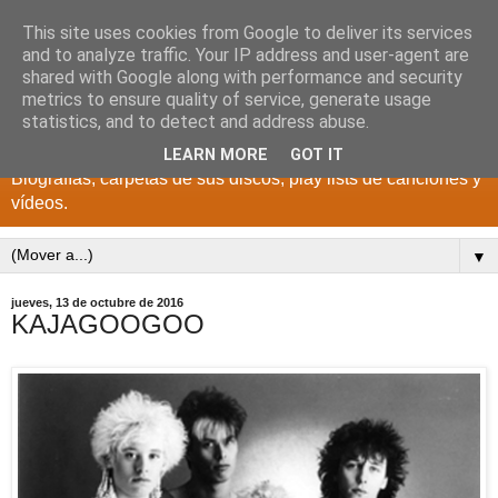
This site uses cookies from Google to deliver its services
DISCOS PARA EL
and to analyze traffic. Your IP address and user-agent are
shared with Google along with performance and security
RECUERDO
metrics to ensure quality of service, generate usage
statistics, and to detect and address abuse.
CANTANTES Y GRUPOS DE LOS AÑOS 1950 a 2022.
LEARN MORE
GOT IT
Biografías, carpetas de sus discos, play lists de canciones y
vídeos.
▼
jueves, 13 de octubre de 2016
KAJAGOOGOO