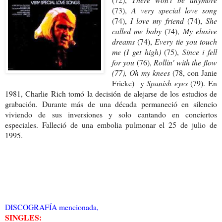
(73),
A very special love song
(74),
I love my friend
(74),
She
called me baby
(74),
My elusive
dreams
(74),
Every tie you touch
me (I get high)
(75),
Since i fell
for you
(76),
Rollin' with the flow
(77), Oh my knees
(78, con Janie
Fricke) y
Spanish eyes
(79). En
1981, Charlie Rich tomó la decisión de alejarse de los estudios de
grabación. Durante más de una década permaneció en silencio
viviendo de sus inversiones y solo cantando en conciertos
especiales. Falleció de una embolia pulmonar el 25 de julio de
1995.
DISCOGRAFÍA mencionada,
SINGLES: