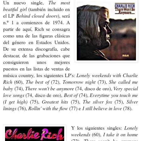
Un nuevo single,
The most
beatiful girl
(también incluido en
el LP
Behind closed doors
), será
n.º 1 a comienzos de 1974. A
partir de aquí, Rich se consagra
como una de las figuras clásicas
del género en Estados Unidos.
De su extensa discografía, cabe
destacar, de las grabaciones que
consiguieron unos mejores
puestos en las listas de ventas de
música country, los siguientes LP's:
Lonely weekends with Charlie
Rich
(60),
The best of
(72),
Tomorrow night
(73),
She called me
baby
(74),
There won't be anymore
(74, disco de oro),
Very special
love songs
(74, disco de oro),
Best of
(74),
Everytime you touch me
(I get high)
(75),
Greatest hits
(75),
The silver fox
(75),
Silver
linings
(76),
Rollin' with the flow
(77) e
I still believe in love
(78).
Y los siguientes singles:
Lonely
weekends
(60),
I take it on home
(72),
There won't be anymore