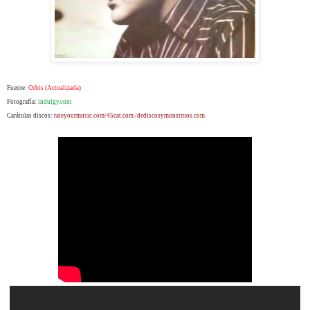
Fuente:
Orbis (Actualizada)
Fotografía:
indulgy.com
Carátulas discos:
rateyourmusic.com/45cat.com /
dediscosymonstruos.com