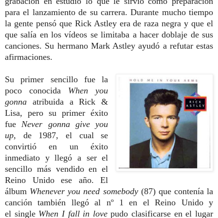
grabación en estudio lo que le sirvió como preparación
para el lanzamiento de su carrera. Durante mucho tiempo
la gente pensó que Rick Astley era de raza negra y que el
que salía en los vídeos se limitaba a hacer doblaje de sus
canciones. Su hermano Mark Astley ayudó a refutar estas
afirmaciones.
Su primer sencillo fue la
poco conocida
When you
gonna
atribuida a Rick &
Lisa, pero su primer éxito
fue
Never gonna give you
up,
de 1987, el cual se
convirtió en un éxito
inmediato y llegó a ser el
sencillo más vendido en el
Reino Unido ese año. El
álbum
Whenever you need somebody
(87) que contenía la
canción también llegó al nº 1 en el Reino Unido y
el single
When I fall in love
pudo clasificarse en el lugar