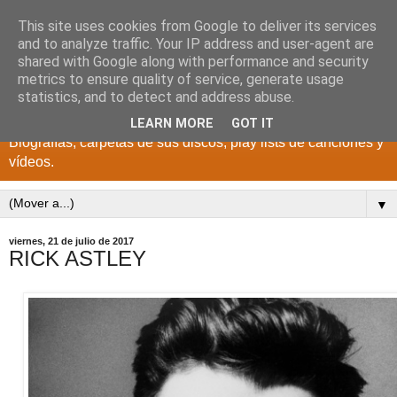
This site uses cookies from Google to deliver its services
DISCOS PARA EL
and to analyze traffic. Your IP address and user-agent are
shared with Google along with performance and security
RECUERDO
metrics to ensure quality of service, generate usage
statistics, and to detect and address abuse.
CANTANTES Y GRUPOS DE LOS AÑOS 1950 a 2022.
LEARN MORE
GOT IT
Biografías, carpetas de sus discos, play lists de canciones y
vídeos.
▼
viernes, 21 de julio de 2017
RICK ASTLEY