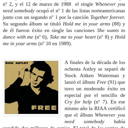
nº 2, y el 12 de marzo de 1988 el single
Whenever you
need somebody
ocupó el nº 1 de las listas norteamericanas
junto con un segundo nº 1 por la canción
Together forever.
Su segundo álbum se tituló
Hold me in your arms
(88)
y
de él fueron éxito en single las canciones
She wants to
dance with me
(nº 6),
Take me to your heart
(nº 8) y
Hold
me in your arms
(nº 10 en 1989).
A finales de la década de los
ochenta Astley se separó de
Stock Aitken Waterman y
lanzó el álbum
Free
(91) que
tuvo un moderado éxito en
especial por el sencillo de
Cry for help
(nº 7). En ese
mismo año la RIAA certificó
que el álbum
Whenever you
need somebody
había