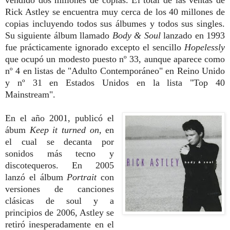
vendido dos millones de copias. El total de las ventas de
Rick Astley se encuentra muy cerca de los 40 millones de
copias incluyendo todos sus álbumes y todos sus singles.
Su siguiente álbum llamado
Body & Soul
lanzado en 1993
fue prácticamente ignorado excepto el sencillo
Hopelessly
que ocupó un modesto puesto nº 33, aunque aparece como
nº 4 en listas de "Adulto Contemporáneo" en Reino Unido
y nº 31 en Estados Unidos en la lista "Top 40
Mainstream".
En el año 2001, publicó el
ábum
Keep it turned on
, en
el cual se decanta por
sonidos más tecno y
discotequeros.
En 2005
lanzó el álbum
Portrait
con
versiones de canciones
clásicas de soul y a
principios de 2006, Astley se
retiró inesperadamente en el