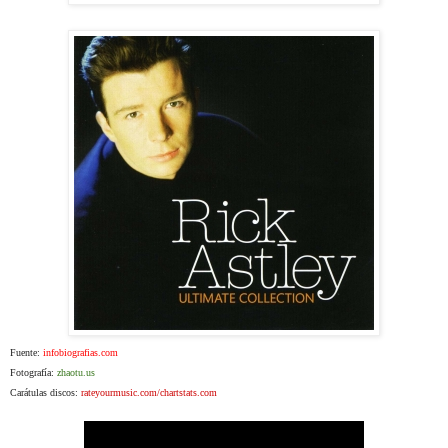
Fuente:
infobiografias.com
Fotografía:
zhaotu.us
Carátulas discos:
rateyourmusic.com/chartstats.com