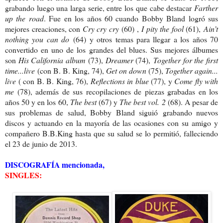
grabando luego una larga serie, entre los que cabe destacar
Farther
up the road
. Fue en los años 60 cuando Bobby Bland logró sus
mejores creaciones, con
Cry cry cry
(60)
,
I pity the fool
(61),
Ain’t
nothing you can do
(64) y otros temas para llegar a los años 70
convertido en uno de los grandes del blues. Sus mejores álbumes
son
His California album
(73),
Dreamer
(74),
Together for the first
time...live
(con B. B. King, 74),
Get on down
(75),
Together again...
live
( con B. B. King, 76),
Reflections in blue
(77), y
Come fly with
me
(78), además de sus recopilaciones de piezas grabadas en los
años 50 y en los 60,
The best
(67) y
The best vol. 2
(68). A pesar de
sus problemas de salud, Bobby Bland siguió grabando nuevos
discos y actuando en la mayoría de las ocasiones con su amigo y
compañero B.B.King hasta que su salud se lo permitió, falleciendo
el 23 de junio de 2013.
DISCOGRAFÍA mencionada,
SINGLES: