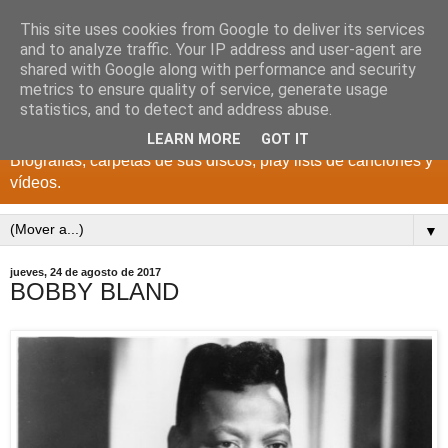
This site uses cookies from Google to deliver its services
DISCOS PARA EL
and to analyze traffic. Your IP address and user-agent are
shared with Google along with performance and security
RECUERDO
metrics to ensure quality of service, generate usage
statistics, and to detect and address abuse.
CANTANTES Y GRUPOS DE LOS AÑOS 1950 a 2022.
LEARN MORE
GOT IT
Biografías, carpetas de sus discos, play lists de canciones y
vídeos.
▼
jueves, 24 de agosto de 2017
BOBBY BLAND