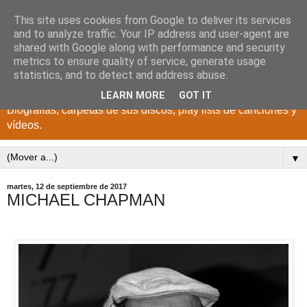
This site uses cookies from Google to deliver its services
DISCOS PARA EL
and to analyze traffic. Your IP address and user-agent are
shared with Google along with performance and security
RECUERDO
metrics to ensure quality of service, generate usage
statistics, and to detect and address abuse.
CANTANTES Y GRUPOS DE LOS AÑOS 1950 a 2022.
LEARN MORE
GOT IT
Biografías, carpetas de sus discos, play lists de canciones y
vídeos.
▼
martes, 12 de septiembre de 2017
MICHAEL CHAPMAN