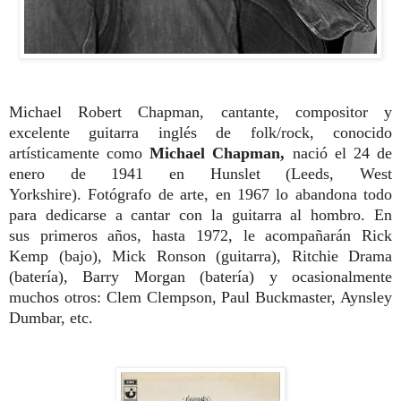
Michael Robert Chapman, cantante, compositor y
excelente guitarra inglés de folk/rock, conocido
artísticamente como
Michael Chapman,
nació el 24 de
enero de 1941 en Hunslet (Leeds, West
Yorkshire).
Fotógrafo de arte,
en 1967 lo abandona todo
para dedicarse
a cantar con la guitarra al hombro. En
sus
primeros años, hasta 1972, le acompaña
rán Rick
Kemp (bajo), Mick Ronson (guita
rra), Ritchie Drama
(batería), Barry Mor
gan (batería) y ocasionalmente
muchos
otros: Clem Clempson, Paul Buckmaster,
Aynsley
Dumbar, etc.