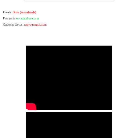
Fuente:
Orbis (Actualizada)
Fotografía:
es-la.facebook.com
Carátulas discos:
rateyourmusic.com