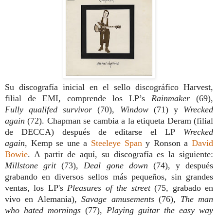
Su discografía inicial en el sello discográfico Harvest,
filial de EMI, comprende los LP’s
Rainmaker
(69),
Fully
qualifed survivor
(70),
Window
(71) y
Wrecked
again
(72). Chapman se cambia a la etiqueta Deram (filial
de DECCA) después de editarse el LP
Wrecked
again
, Kemp se une a
Steeleye Span
y Ronson a
David
Bowie
. A partir de aquí, su discografía es la siguiente:
Millstone grit
(73),
Deal gone down
(74), y después
grabando en diversos sellos más pequeños, sin grandes
ventas, los LP's
Pleasures of the street
(75, grabado en
vivo en Alemania),
Savage amuse
ments
(76),
The man
who hated mornings
(77),
Playing guitar the easy
way