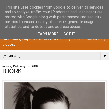
This site uses cookies from Google to deliver its services
DISCOS PARA EL
and to analyze traffic. Your IP address and user-agent are
shared with Google along with performance and security
RECUERDO
metrics to ensure quality of service, generate usage
statistics, and to detect and address abuse.
CANTANTES Y GRUPOS DE LOS AÑOS 1950 a 2022.
LEARN MORE
GOT IT
Biografías, carpetas de sus discos, play lists de canciones y
vídeos.
▼
martes, 15 de mayo de 2018
BJÖRK