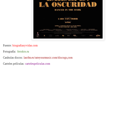
Fuente:
biografiasyvidas.com
Fotografía:
fotokto.ru
Carátulas discos:
lastfm.es/rateyourmusic.com/discogs,com
Carteles películas:
cartelespeliculas.com