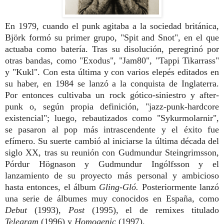
En 1979, cuando el punk agitaba a la sociedad británica,
Björk formó su primer grupo, "Spit and Snot", en el que
actuaba como batería. Tras su disolución, peregrinó por
otras bandas, como "Exodus", "Jam80", "Tappi Tikarrass"
y "Kukl". Con esta última y con varios elepés editados en
su haber, en 1984 se lanzó a la conquista de Inglaterra.
Por entonces cultivaba un rock gótico-siniestro y after-
punk o, según propia definición, "jazz-punk-hardcore
existencial"; luego, rebautizados como "Sykurmolarnir",
se pasaron al pop más intrascendente y el éxito fue
efímero. Su suerte cambió al iniciarse la última década del
siglo XX, tras su reunión con Gudmundur Steingrimsson,
Pórdur Högnason y Gudmundur Ingólfsson y el
lanzamiento de su proyecto más personal y ambicioso
hasta entonces, el álbum
Gling-Gló.
Posteriormente lanzó
una serie de álbumes muy conocidos en España, como
Debut
(1993),
Post
(1995), el de remixes titulado
Telegram
(1996) y
Homogenic
(1997).