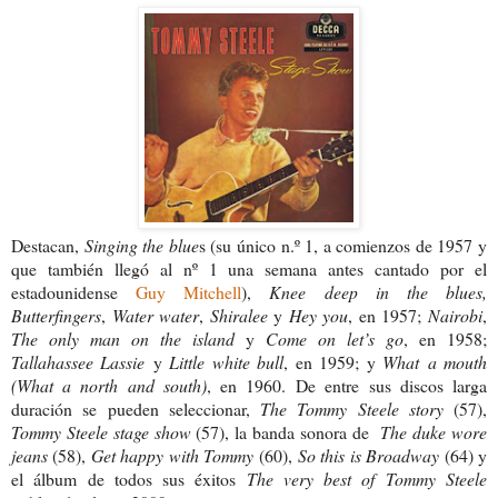
Destacan,
Singing the blue
s (su único n.º 1, a comienzos de 1957 y
que también llegó al nº 1 una semana antes cantado por el
estadounidense
Guy Mitchell
),
Knee deep in the blues,
Butterfingers
,
Water water
,
Shiralee
y
Hey you
, en 1957;
Nairobi
,
The only man on the island
y
Come on let’s go
, en 1958;
Tallahassee Lassie
y
Little white bull
, en 1959; y
What
a mouth
(What a north and south)
, en 1960.
De entre sus discos larga
duración se pueden seleccionar,
The Tommy Steele story
(57),
Tommy Steele stage show
(57), la banda sonora de
The duke wore
jeans
(58),
Get happy with Tommy
(60),
So this is Broadway
(64) y
el álbum de todos sus éxitos
The very best of Tommy Steele