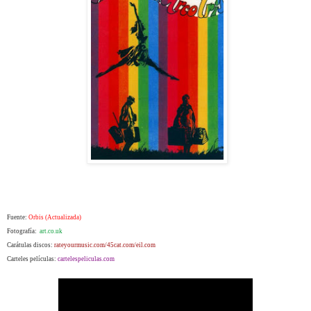
Fuente:
Orbis (Actualizada)
Fotografía:
art.co.uk
Carátulas discos:
rateyourmusic.com/45cat.com/eil.com
Carteles películas:
cartelespeliculas.com