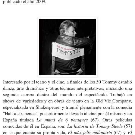
publicado el año 2009.
Interesado por el teatro y el cine, a fina
les de los 50 Tommy estudió
danza, arte
dramático y otras técnicas interpretativas,
iniciando una
segunda carrera dentro del
mundo del espectáculo. Trabajó en
shows
de variedades y en obras de teatro en la
Old Vic Company,
especializada en Sha
kespeare, y triunfó plenamente con la co
media
"Half a six pence", posteriormente
llevada al cine por él mismo y en
España titulada
La mitad de 6 peniques
(67). Otras películas
conocidas de él en España, son:
La historia de Tommy Steele
(57)
en la que cuenta su propia vida,
El más feliz millonario
(67) y
El