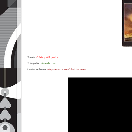
Fuente:
Orbis y Wikipedia
Fotografía:
pixmule.com
Carátulas discos:
rateyourmusic.com/chartstats.com