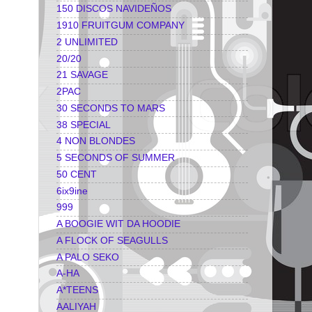
150 DISCOS NAVIDEÑOS
1910 FRUITGUM COMPANY
2 UNLIMITED
20/20
21 SAVAGE
2PAC
30 SECONDS TO MARS
38 SPECIAL
4 NON BLONDES
5 SECONDS OF SUMMER
50 CENT
6ix9ine
999
A BOOGIE WIT DA HOODIE
A FLOCK OF SEAGULLS
A PALO SEKO
A-HA
A*TEENS
AALIYAH