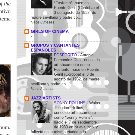
f the
*Fosforito*, nace en
Puente Genil (Córdoba) el
otivo
3 de agosto de 1932, de
madre sevillana y padre co...
 tema
Hace 8 meses
GIRLS OF CINEMA
-
GRUPOS Y CANTANTES
ESPAÑOLES
FOSFORITO
-
Antonio
Fernández Díaz, conocido
artísticamente como
Fosforito, nace en Puente
Genil (Córdoba) el 3 de
agosto de 1932, de madre
sevillana y padre co...
Hace 8 meses
JAZZ ARTISTS
SONNY ROLLINS
-
Walter
Theodore Rollins,
conocido artísticamente
como *Sonny Rollins*,
nació el 7 de septiembre
lbum.
de 1930 en Nueva York y
falleció en la misma ciudad a la...
ue ha