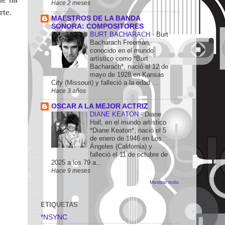
Hace 2 meses
rte.
MAESTROS DE LA BANDA
SONORA: COMPOSITORES
BURT BACHARACH
-
Burt
Bacharach Freeman,
conocido en el mundo
artístico como *Burt
Bacharach*, nació el 12 de
mayo de 1928 en Kansas
City (Missouri) y falleció a la edad ...
Hace 3 años
OSCAR A LA MEJOR ACTRIZ
DIANE KEATON
-
Diane
Hall, en el mundo artístico
*Diane Keaton*, nació el 5
de enero de 1946 en Los
Ángeles (California) y
falleció el 11 de octubre de
2025 a los 79 a...
Hace 9 meses
Mostrar todo
ETIQUETAS
*NSYNC