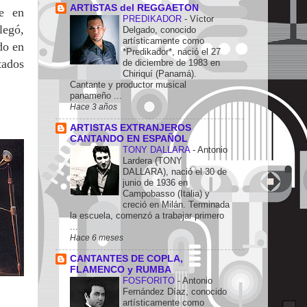
ARTISTAS del REGGAETON
se en
PREDIKADOR
-
Víctor
legó,
Delgado, conocido
artísticamente como
do en
*Predikador*, nació el 27
tados
de diciembre de 1983 en
Chiriquí (Panamá).
Cantante y productor musical
panameño ...
Hace 3 años
ARTISTAS EXTRANJEROS
CANTANDO EN ESPAÑOL
TONY DALLARA
-
Antonio
Lardera (TONY
DALLARA), nació el 30 de
junio de 1936 en
Campobasso (Italia) y
creció en Milán. Terminada
la escuela, comenzó a trabajar primero
...
Hace 6 meses
CANTANTES DE COPLA,
FLAMENCO y RUMBA
FOSFORITO
-
Antonio
Fernández Díaz, conocido
artísticamente como