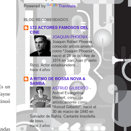
Powered by
Translate
BLOG RECOMENDADOS
172 ACTORES FAMOSOS DEL
CINE
JOAQUIN PHOENIX
-
Joaquin Rafael Phoenix,
conocido artísticamente
como *Joaquin Phoenix*,
nació el 28 de octubre de
1974 en San Juan (Puerto
Rico). Actor estadounidens...
Hace 4 años
A RITMO DE BOSSA NOVA &
SAMBA
Es un
ASTRUD GILBERTO
-
Astrud Evangelina
Wayne
Weinert, conocida
tinuó
artísticamente como
*Astrud Gilberto*, nació el
30 de marzo de 1940 en
Salvador de Bahía. Cantante brasileña
de boss...
Hace 3 años
andas