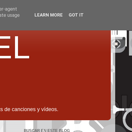
ser-agent
rate usage
LEARN MORE
GOT IT
EL
 de canciones y vídeos.
BUSCAR EN ESTE BLOG