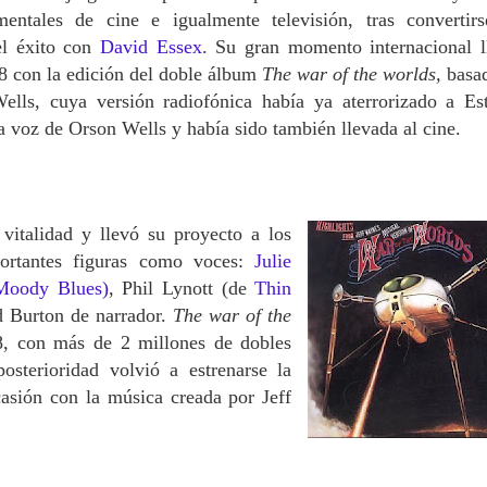
entales de cine e igualmente televisión, tras convertir
el éxito con
David Essex
. Su gran momento internacional l
8 con la edición del doble álbum
The war of the worlds,
basa
ells, cuya versión radiofónica había ya aterrorizado a Es
a voz de Orson Wells y había sido también llevada al cine.
italidad y llevó su proyecto a los
ortantes figuras como voces:
Julie
Moody Blues)
, Phil Lynott (de
Thin
d Burton de narrador.
The war of the
8, con más de 2 millones de dobles
sterioridad volvió a estrenarse la
casión con la música creada por Jeff