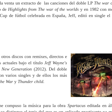
la venta un extracto de las canciones del doble LP
The war o
lo de
Highlights from The war of the worlds
y en 1982 con m
up de fútbol celebrada en España, Jeff, editó en single el
otros discos con remixes, directos e
 actuales bajo el título
Jeff Wayne's
he New Generation
(2012). Del doble
on varios singles y de ellos los más
 the War
y
Thunder child.
ne compuso la música para la obra
Spartacus
editada en á
 se distingue el tenis del que es un aplicado practicante ya q