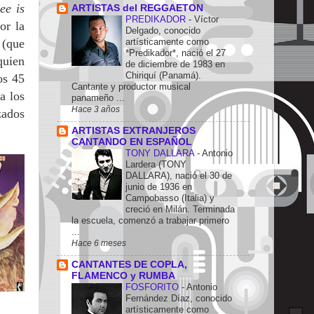
ee is
ARTISTAS del REGGAETON
PREDIKADOR
-
Víctor
or la
Delgado, conocido
 (que
artísticamente como
*Predikador*, nació el 27
quien
de diciembre de 1983 en
Chiriquí (Panamá).
os 45
Cantante y productor musical
a los
panameño ...
Hace 3 años
zados
ARTISTAS EXTRANJEROS
CANTANDO EN ESPAÑOL
TONY DALLARA
-
Antonio
Lardera (TONY
DALLARA), nació el 30 de
junio de 1936 en
Campobasso (Italia) y
creció en Milán. Terminada
la escuela, comenzó a trabajar primero
...
Hace 6 meses
CANTANTES DE COPLA,
FLAMENCO y RUMBA
FOSFORITO
-
Antonio
Fernández Díaz, conocido
artísticamente como