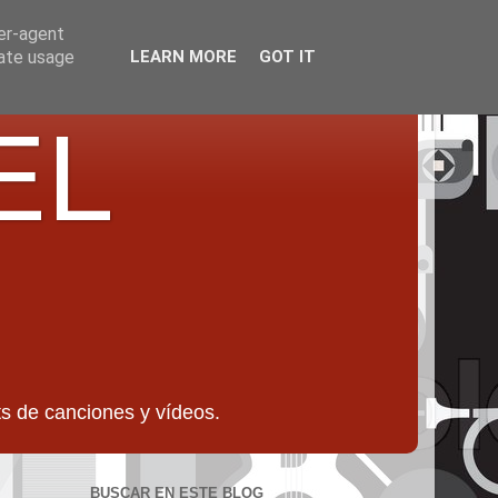
ser-agent
rate usage
LEARN MORE
GOT IT
EL
 de canciones y vídeos.
BUSCAR EN ESTE BLOG