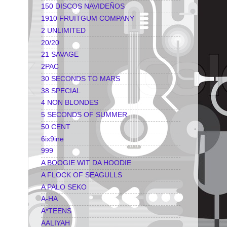
150 DISCOS NAVIDEÑOS
1910 FRUITGUM COMPANY
2 UNLIMITED
20/20
21 SAVAGE
2PAC
30 SECONDS TO MARS
38 SPECIAL
4 NON BLONDES
5 SECONDS OF SUMMER
50 CENT
6ix9ine
999
A BOOGIE WIT DA HOODIE
A FLOCK OF SEAGULLS
A PALO SEKO
A-HA
A*TEENS
AALIYAH