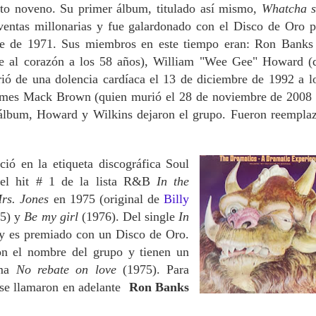
sto noveno. Su primer álbum, titulado así mismo,
Whatcha s
ventas millonarias y fue galardonado con el Disco de Oro p
e de 1971. Sus miembros en este tiempo eran: Ron Banks
e al corazón a los 58 años), William "Wee Gee" Howard (
rió de una dolencia cardíaca el 13 de diciembre de 1992 a l
 James Mack Brown (quien murió el 28 de noviembre de 2008 
 álbum, Howard y Wilkins dejaron el grupo. Fueron reempla
ió en la etiqueta discográfica Soul
o el hit # 1 de la lista R&B
In the
rs. Jones
en 1975 (original de
Billy
75) y
Be my girl
(1976). Del single
In
y es premiado con un Disco de Oro.
on el nombre del grupo y tienen un
ema
No rebate on love
(1975).
Para
es se llamaron en adelante
Ron Banks