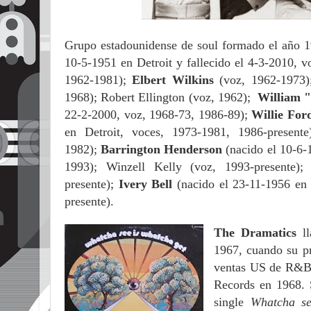
Grupo estadounidense de soul formado el año 1
10-5-1951 en Detroit y fallecido el 4-3-2010, 
1962-1981);
Elbert Wilkins
(voz, 1962-1973);
1968); Robert Ellington (voz, 1962);
William 
22-2-2000, voz, 1968-73, 1986-89);
Willie For
en Detroit, voces, 1973-1981, 1986-presen
1982);
Barrington Henderson
(nacido el 10-6-
1993); Winzell Kelly (voz, 1993-presente)
presente);
Ivery Bell
(nacido el 23-11-1956 en 
presente).
The Dramatics
ll
1967, cuando su pr
ventas US de R&B 
Records en 1968. 
single
Whatcha se