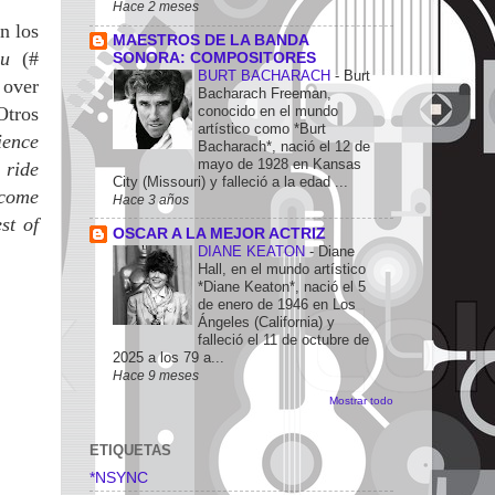
Hace 2 meses
n los
MAESTROS DE LA BANDA
you
(#
SONORA: COMPOSITORES
BURT BACHARACH
-
Burt
 over
Bacharach Freeman,
Otros
conocido en el mundo
artístico como *Burt
ence
Bacharach*, nació el 12 de
mayo de 1928 en Kansas
 ride
City (Missouri) y falleció a la edad ...
 come
Hace 3 años
st of
OSCAR A LA MEJOR ACTRIZ
DIANE KEATON
-
Diane
Hall, en el mundo artístico
*Diane Keaton*, nació el 5
de enero de 1946 en Los
Ángeles (California) y
falleció el 11 de octubre de
2025 a los 79 a...
Hace 9 meses
Mostrar todo
ETIQUETAS
*NSYNC