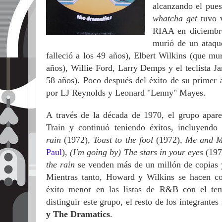
alcanzando el pue
whatcha
get
tuvo 
RIAA en diciembr
murió de un ataqu
falleció a los 49 años), Elbert Wilkins (que mu
años), Willie Ford, Larry Demps y el teclista
58 años). Poco después del éxito de su primer
por LJ Reynolds y Leonard "Lenny" Mayes.
A través de la década de 1970, el grupo aparec
Train y continuó teniendo éxitos, incluyend
rain
(1972),
Toast to the fool
(1972),
Me and M
Paul
),
(I'm going by) The stars in your eyes
(19
the rain
se venden más de un millón de copias 
Mientras tanto, Howard y Wilkins se hacen c
éxito menor en las listas de R&B con el t
distinguir este grupo, el resto de los integrant
y The Dramatics
.