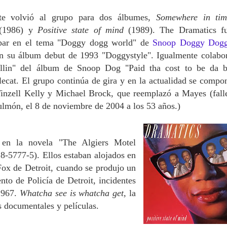
te volvió al grupo para dos álbumes,
Somewhere in tim
(1986) y
Positive state of mind
(1989). The Dramatics f
cipar en el tema "Doggy dogg world" de
Snoop Doggy Dog
en su álbum debut de 1993 "Doggystyle". Igualmente colabo
allin" del álbum de Snoop Dog
"Paid tha cost to be da 
lecat. El grupo continúa de gira y en la actualidad se compo
inzell Kelly y Michael Brock, que reemplazó a Mayes (fall
ulmón, el 8 de noviembre de 2004 a los 53 años.)
en la novela "The Algiers Motel
18-5777-5).
Ellos estaban alojados en
 Fox de Detroit, cuando se produjo un
to de Policía de Detroit, incidentes
 1967.
Whatcha see is whatcha
get,
la
s documentales y películas.