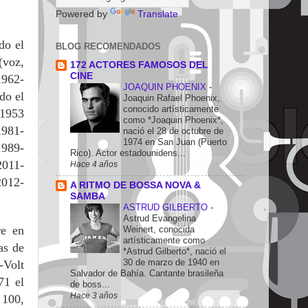
Powered by
Translate
do el
BLOG RECOMENDADOS
(voz,
172 ACTORES FAMOSOS DEL
CINE
1962-
JOAQUIN PHOENIX
-
do el
Joaquin Rafael Phoenix,
conocido artísticamente
 1953
como *Joaquin Phoenix*,
1981-
nació el 28 de octubre de
1974 en San Juan (Puerto
1989-
Rico). Actor estadounidens...
2011-
Hace 4 años
2012-
A RITMO DE BOSSA NOVA &
SAMBA
ASTRUD GILBERTO
-
Astrud Evangelina
re en
Weinert, conocida
artísticamente como
as de
*Astrud Gilberto*, nació el
30 de marzo de 1940 en
-Volt
Salvador de Bahía. Cantante brasileña
71 el
de boss...
Hace 3 años
 100,