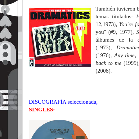
También tuvieron b
temas titulados:
12,1973),
You're f
you"
(#9, 1977),
S
álbumes de la d
(1973),
Dramati
(1976),
Any time, 
back to me
(1999
(2008).
DISCOGRAFÍA seleccionada,
SINGLES: