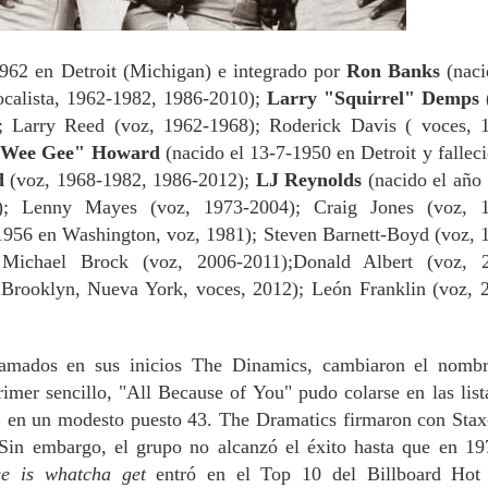
962 en Detroit (Michigan) e integrado por
Ron Banks
(naci
vocalista, 1962-1982, 1986-2010);
Larry "Squirrel" Demps
 Larry Reed (voz, 1962-1968); Roderick Davis ( voces, 
"Wee Gee" Howard
(nacido el 13-7-1950 en Detroit y falleci
d
(voz, 1968-1982, 1986-2012);
LJ Reynolds
(nacido el año
te); Lenny Mayes (voz, 1973-2004); Craig Jones (voz, 
1956 en Washington, voz, 1981); Steven Barnett-Boyd (voz, 
; Michael Brock (voz, 2006-2011);Donald Albert (voz, 
Brooklyn, Nueva York, voces, 2012); León Franklin (voz, 
amados en sus inicios The Dinamics,
cambiaron el nomb
imer sencillo, "All Because of You" pudo colarse en las list
en un modesto puesto 43. The Dramatics firmaron con Stax
Sin embargo, el grupo no alcanzó el éxito hasta que en 19
e is whatcha
get
entró en el Top 10 del Billboard Hot