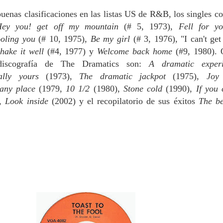
uenas clasificaciones en las listas US de R&B, los singles co
Hey you! get off my mountain
(# 5, 1973),
Fell for 
ooling you
(# 10, 1975)
, Be my girl
(# 3, 1976), "I can't get
hake it well
(#4, 1977) y
Welcome back home
(#9, 1980). 
iscografía de The Dramatics son:
A dramatic experi
cally yours
(1973),
The dramatic jackpot
(1975),
Joy
any place
(1979,
10 1/2
(1980),
Stone cold
(1990),
If you
),
Look inside
(2002) y el recopilatorio de sus éxitos
The be