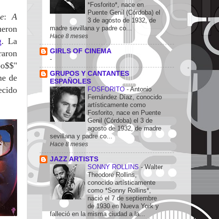
*Fosforito*, nace en
Puente Genil (Córdoba) el
e
:
A
3 de agosto de 1932, de
ueron
madre sevillana y padre co...
Hace 8 meses
g
. La
GIRLS OF CINEMA
raron
-
bo$$"
GRUPOS Y CANTANTES
ne de
ESPAÑOLES
ecido
FOSFORITO
-
Antonio
Fernández Díaz, conocido
artísticamente como
Fosforito, nace en Puente
Genil (Córdoba) el 3 de
agosto de 1932, de madre
sevillana y padre co...
Hace 8 meses
JAZZ ARTISTS
SONNY ROLLINS
-
Walter
Theodore Rollins,
conocido artísticamente
como *Sonny Rollins*,
nació el 7 de septiembre
de 1930 en Nueva York y
falleció en la misma ciudad a la...